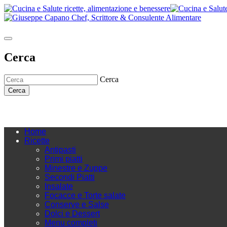
Cerca
Cerca
Cerca
Home
Ricette
Antipasti
Primi piatti
Minestre e Zuppe
Secondi Piatti
Insalate
Focacce e Torte salate
Conserve e Salse
Dolci e Dessert
Menu completi