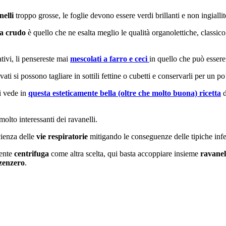
nelli
troppo grosse, le foglie devono essere verdi brillanti e non ingiallite
a crudo
è quello che ne esalta meglio le qualità organolettiche, classico
tivi, li pensereste mai
mescolati a farro e ceci
in quello che può essere
ati si possono tagliare in sottili fettine o cubetti e conservarli per un p
i vede in
questa esteticamente bella (oltre che molto buona) ricetta
d
molto interessanti dei ravanelli.
cienza delle
vie respiratorie
mitigando le conseguenze delle tipiche infe
ente
centrifuga
come altra scelta, qui basta accoppiare insieme
ravanel
zenzero
.