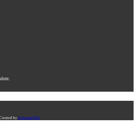
alute.
 Created by
AchromeWeb