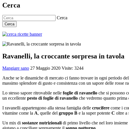
Cerca
Cerca
Cerca
Ravanelli, la croccante sorpresa in tavola
Mangiare sano
27 Maggio 2020
Visite: 3244
Anche se le dinamiche di mercato ci fanno trovare in ogni periodo del
massimo splendore di gusto e consistenza con un sapore delle rosse r
Lo stesso sapore ritrovabile nelle
foglie di ravanello
che si possono c
un eccellente
pesto di foglie di ravanello
che vedremo quanto prima di 
I ravanelli appartengono alla stessa famiglia delle
crucifere
come i c
vitamine come la
A
, quelle del
gruppo B
e la super potente
C
oltre a
Un mix di
sostanze nutrizionali
di primo livello che nel loro insieme
aiutano a conciliare serenamente il
sonno notturno
.