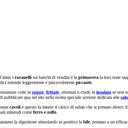
l’anno i
ravanelli
sui banchi di vendita è la
primavera
la loro reale st
adici rotonde leggermente e piacevolmente
piccante
.
onsumare cotte in
zuppe
,
frittate
, sformati o crude in
insalata
se non so
pubblicare qua sul sito nella nostra speciale sezione dedicata alle
sal
omuni
cavoli
e questo fa intuire il carico di salute che si portano dietro: 
 sali minerali come
ferro e zolfo
.
 aiutano la digestione stimolando in positivo la
bile
, portano a un effica