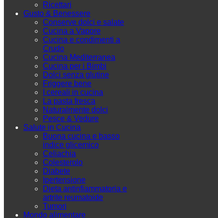
Ricettari
Gusto & Benessere
Conserve dolci e salate
Cucina a Vapore
Cucina e condimenti a
Crudo
Cucina Mediterranea
Cucina per i Bimbi
Dolci senza glutine
Friggere bene
I cereali in cucina
La pasta fresca
Naturalmente dolci
Pesce & Vedure
Salute in Cucina
Buona cucina e basso
indice glicemico
Celiachia
Colesterolo
Diabete
Ipertensione
Dieta antinfiammatoria e
artrite reumatoide
Tumori
Mondo alimentare