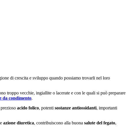
agione di crescita e sviluppo quando possiamo trovarli nel loro
no troppo vecchie, ingiallite o lacerate e con le quali si può preparare
se da condimento
.
il prezioso
acido folico
, potenti
sostanze antiossidanti
, importanti
ce
azione diuretica
, contribuiscono alla buona
salute del fegato
,