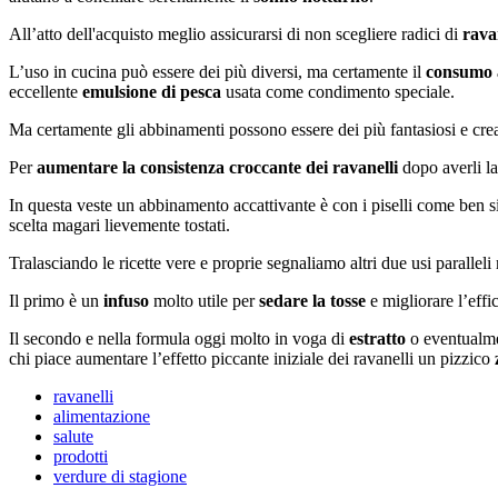
All’atto dell'acquisto meglio assicurarsi di non scegliere radici di
rava
L’uso in cucina può essere dei più diversi, ma certamente il
consumo 
eccellente
emulsione di pesca
usata come condimento speciale.
Ma certamente gli abbinamenti possono essere dei più fantasiosi e crea
Per
aumentare la consistenza croccante dei ravanelli
dopo averli lav
In questa veste un abbinamento accattivante è con i piselli come ben s
scelta magari lievemente tostati.
Tralasciando le ricette vere e proprie segnaliamo altri due usi paralleli 
Il primo è un
infuso
molto utile per
sedare la tosse
e migliorare l’effi
Il secondo e nella formula oggi molto in voga di
estratto
o eventualm
chi piace aumentare l’effetto piccante iniziale dei ravanelli un pizzico
ravanelli
alimentazione
salute
prodotti
verdure di stagione