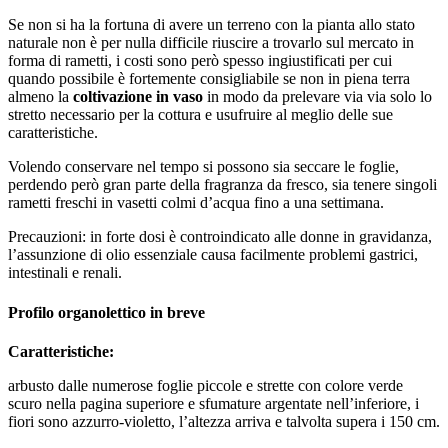
Se non si ha la fortuna di avere un terreno con la pianta allo stato
naturale non è per nulla difficile riuscire a trovarlo sul mercato in
forma di rametti, i costi sono però spesso ingiustificati per cui
quando possibile è fortemente consigliabile se non in piena terra
almeno la
coltivazione in vaso
in modo da prelevare via via solo lo
stretto necessario per la cottura e usufruire al meglio delle sue
caratteristiche.
Volendo conservare nel tempo si possono sia seccare le foglie,
perdendo però gran parte della fragranza da fresco, sia tenere singoli
rametti freschi in vasetti colmi d’acqua fino a una settimana.
Precauzioni: in forte dosi è controindicato alle donne in gravidanza,
l’assunzione di olio essenziale causa facilmente problemi gastrici,
intestinali e renali.
Profilo organolettico in breve
Caratteristiche:
arbusto dalle numerose foglie piccole e strette con colore verde
scuro nella pagina superiore e sfumature argentate nell’inferiore, i
fiori sono azzurro-violetto, l’altezza arriva e talvolta supera i 150 cm.