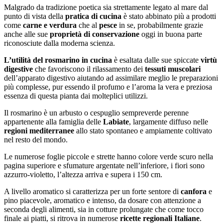
Malgrado da tradizione poetica sia strettamente legato al mare dal
punto di vista della
pratica di cucina
è stato abbinato più a prodotti
come
carne e verdura
che al
pesce
in se, probabilmente grazie
anche alle sue
proprietà di conservazione
oggi in buona parte
riconosciute dalla moderna scienza.
L’utilità del rosmarino in cucina
è esaltata dalle sue spiccate
virtù
digestive
che favoriscono il rilassamento dei
tessuti muscolari
dell’apparato digestivo aiutando ad assimilare meglio le preparazioni
più complesse, pur essendo il profumo e l’aroma la vera e preziosa
essenza di questa pianta dai molteplici utilizzi.
Il rosmarino è un arbusto o cespuglio sempreverde perenne
appartenente alla famiglia delle
Labiate
, largamente diffuso nelle
regioni mediterranee
allo stato spontaneo e ampiamente coltivato
nel resto del mondo.
Le numerose foglie piccole e strette hanno colore verde scuro nella
pagina superiore e sfumature argentate nell’inferiore, i fiori sono
azzurro-violetto, l’altezza arriva e supera i 150 cm.
A livello aromatico si caratterizza per un forte sentore di
canfora
e
pino piacevole, aromatico e intenso, da dosare con attenzione a
seconda degli alimenti, sia in cotture prolungate che come tocco
finale ai piatti, si ritrova in numerose
ricette regionali Italiane
.