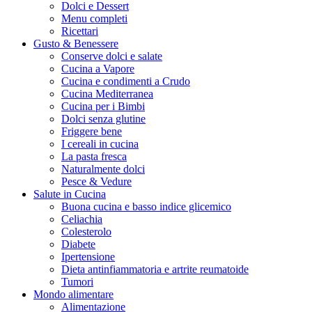
Dolci e Dessert
Menu completi
Ricettari
Gusto & Benessere
Conserve dolci e salate
Cucina a Vapore
Cucina e condimenti a Crudo
Cucina Mediterranea
Cucina per i Bimbi
Dolci senza glutine
Friggere bene
I cereali in cucina
La pasta fresca
Naturalmente dolci
Pesce & Vedure
Salute in Cucina
Buona cucina e basso indice glicemico
Celiachia
Colesterolo
Diabete
Ipertensione
Dieta antinfiammatoria e artrite reumatoide
Tumori
Mondo alimentare
Alimentazione