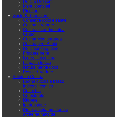
Dolci e Dessert
Menu completi
Ricettari
Gusto & Benessere
Conserve dolci e salate
Cucina a Vapore
Cucina e condimenti a
Crudo
Cucina Mediterranea
Cucina per i Bimbi
Dolci senza glutine
Friggere bene
I cereali in cucina
La pasta fresca
Naturalmente dolci
Pesce & Vedure
Salute in Cucina
Buona cucina e basso
indice glicemico
Celiachia
Colesterolo
Diabete
Ipertensione
Dieta antinfiammatoria e
artrite reumatoide