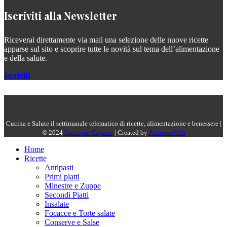
Iscriviti alla Newsletter
Riceverai direttamente via mail una selezione delle nuove ricette
apparse sul sito e scoprire tutte le novità sul tema dell’alimentazione
e della salute.
Iscriviti
Cucina e Salute il settimanale telematico di ricette, alimentazione e benessere |
© 2024
Giuseppe Capano
| Created by
AchromeWeb
Home
Ricette
Antipasti
Primi piatti
Minestre e Zuppe
Secondi Piatti
Insalate
Focacce e Torte salate
Conserve e Salse