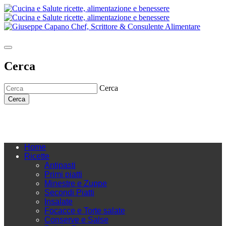
Cerca
Cerca
Cerca
Home
Ricette
Antipasti
Primi piatti
Minestre e Zuppe
Secondi Piatti
Insalate
Focacce e Torte salate
Conserve e Salse