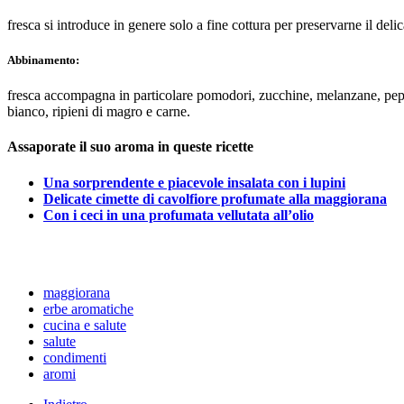
fresca si introduce in genere solo a fine cottura per preservarne il del
Abbinamento:
fresca accompagna in particolare pomodori, zucchine, melanzane, peperon
bianco, ripieni di magro e carne.
Assaporate il suo aroma in queste ricette
Una sorprendente e piacevole insalata con i lupini
Delicate cimette di cavolfiore profumate alla maggiorana
Con i ceci in una profumata vellutata all’olio
maggiorana
erbe aromatiche
cucina e salute
salute
condimenti
aromi