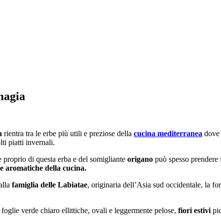
magia
a
rientra tra le erbe più utili e preziose della
cucina mediterranea
dove s
i piatti invernali.
 e proprio di questa erba e del somigliante
origano
può spesso prendere i
le aromatiche della cucina.
alla
famiglia delle Labiatae
, originaria dell’Asia sud occidentale, la f
oglie verde chiaro ellittiche, ovali e leggermente pelose,
fiori estivi
pic