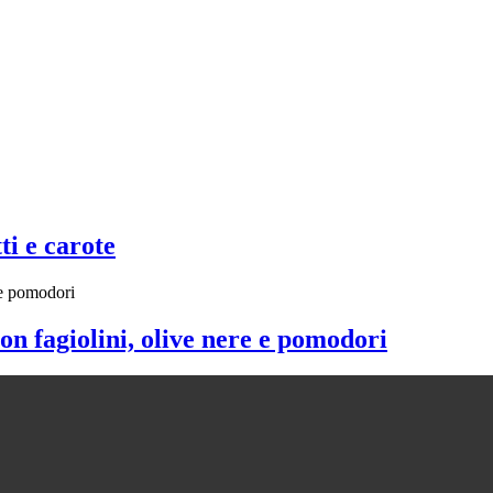
ti e carote
on fagiolini, olive nere e pomodori