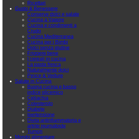
Ricettari
Gusto & Benessere
Conserve dolci e salate
Cucina a Vapore
Cucina e condimenti a
Crudo
Cucina Mediterranea
Cucina per i Bimbi
Dolci senza glutine
Friggere bene
I cereali in cucina
La pasta fresca
Naturalmente dolci
Pesce & Vedure
Salute in Cucina
Buona cucina e basso
indice glicemico
Celiachia
Colesterolo
Diabete
Ipertensione
Dieta antinfiammatoria e
artrite reumatoide
Tumori
Mondo alimentare