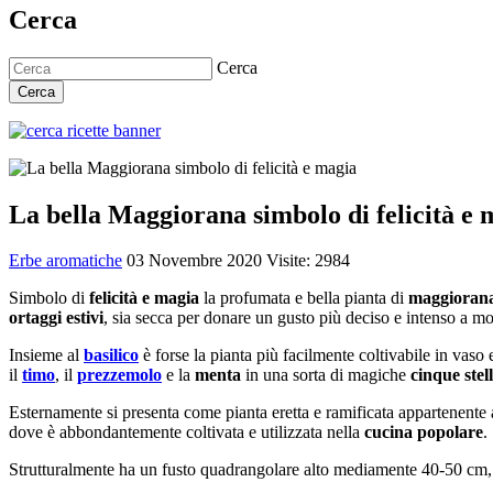
Cerca
Cerca
Cerca
La bella Maggiorana simbolo di felicità e 
Erbe aromatiche
03 Novembre 2020
Visite: 2984
Simbolo di
felicità e magia
la profumata e bella pianta di
maggioran
ortaggi estivi
, sia secca per donare un gusto più deciso e intenso a molt
Insieme al
basilico
è forse la pianta più facilmente coltivabile in vaso
il
timo
, il
prezzemolo
e la
menta
in una sorta di magiche
cinque stel
Esternamente si presenta come pianta eretta e ramificata appartenente 
dove è abbondantemente coltivata e utilizzata nella
cucina popolare
.
Strutturalmente ha un fusto quadrangolare alto mediamente 40-50 cm, f