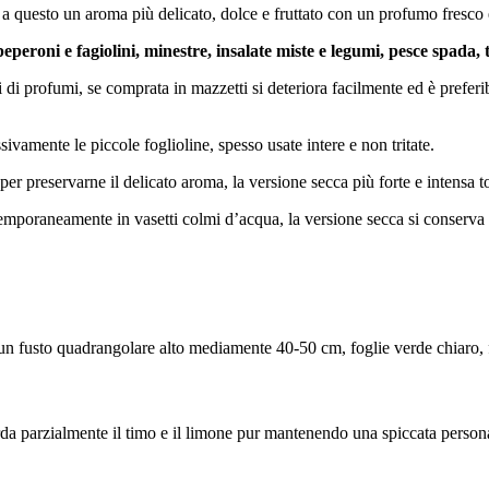
o a questo un aroma più delicato, dolce e fruttato con un profumo fresco
eroni e fagiolini, minestre, insalate miste e legumi, pesce spada, t
chi di profumi, se comprata in mazzetti si deteriora facilmente ed è prefe
ivamente le piccole foglioline, spesso usate intere e non tritate.
per preservarne il delicato aroma, la versione secca più forte e intensa 
temporaneamente in vasetti colmi d’acqua, la versione secca si conserva in
 un fusto quadrangolare alto mediamente 40-50 cm, foglie verde chiaro, fi
rda parzialmente il timo e il limone pur mantenendo una spiccata persona