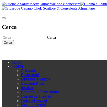
Cerca
Cerca
Cerca
Home
Ricette
Antipasti
Primi piatti
Minestre e Zuppe
Secondi Piatti
Insalate
Focacce e Torte salate
Conserve e Salse
Dolci e Dessert
Menu completi