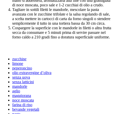
mano si addenserà, aromatizzarla alla fine con una grattugiata
di noce moscata, poco sale e 1-2 cucchiai di olio a crudo.
Tagliare in sottili filetti le mandorle, mescolare la pasta
avanzata con le zucchine trifolate e la salsa regolando di sale,
a scelta mettere in cartocci di carta da forno singoli o stendere
semplicemente il tutto in una tortiera bassa da 30 cm circa.
Cospargere la superficie con le mandorle in filetti o altra frutta
secca da consumare e 5 minuti prima di servire passare nel
forno caldo a 210 gradi fino a doratura superficiale uniforme.
zucchine
limone
peperoncino
olio extravergine d’oliva
senza uova
senza latticini
mandorle
aglio
maggiorana
noce moscata
farina di riso
bevande vegetali
pasta