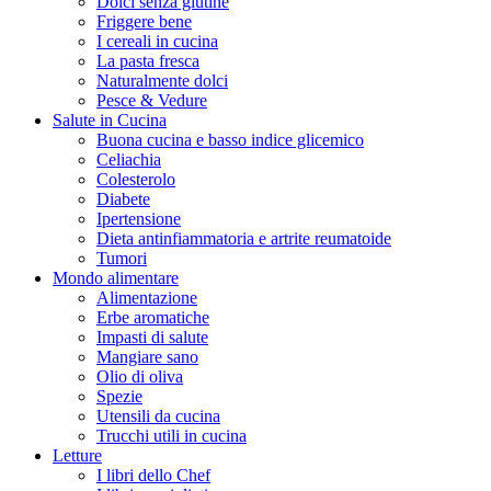
Dolci senza glutine
Friggere bene
I cereali in cucina
La pasta fresca
Naturalmente dolci
Pesce & Vedure
Salute in Cucina
Buona cucina e basso indice glicemico
Celiachia
Colesterolo
Diabete
Ipertensione
Dieta antinfiammatoria e artrite reumatoide
Tumori
Mondo alimentare
Alimentazione
Erbe aromatiche
Impasti di salute
Mangiare sano
Olio di oliva
Spezie
Utensili da cucina
Trucchi utili in cucina
Letture
I libri dello Chef