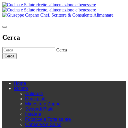
Cerca
Cerca
Cerca
Home
Ricette
Antipasti
Primi piatti
Minestre e Zuppe
Secondi Piatti
Insalate
Focacce e Torte salate
Conserve e Salse