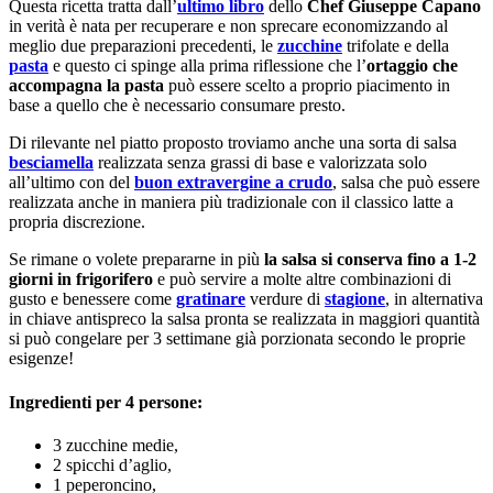
Questa ricetta tratta dall’
ultimo libro
dello
Chef Giuseppe Capano
in verità è nata per recuperare e non sprecare economizzando al
meglio due preparazioni precedenti, le
zucchine
trifolate e della
pasta
e questo ci spinge alla prima riflessione che l’
ortaggio che
accompagna la pasta
può essere scelto a proprio piacimento in
base a quello che è necessario consumare presto.
Di rilevante nel piatto proposto troviamo anche una sorta di salsa
besciamella
realizzata senza grassi di base e valorizzata solo
all’ultimo con del
buon extravergine a crudo
, salsa che può essere
realizzata anche in maniera più tradizionale con il classico latte a
propria discrezione.
Se rimane o volete prepararne in più
la salsa si conserva fino a 1-2
giorni in frigorifero
e può servire a molte altre combinazioni di
gusto e benessere come
gratinare
verdure di
stagione
, in alternativa
in chiave antispreco la salsa pronta se realizzata in maggiori quantità
si può congelare per 3 settimane già porzionata secondo le proprie
esigenze!
Ingredienti per 4 persone:
3 zucchine medie,
2 spicchi d’aglio,
1 peperoncino,