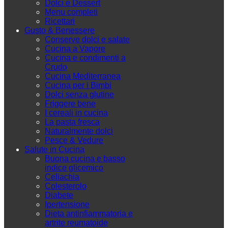
Dolci e Dessert
Menu completi
Ricettari
Gusto & Benessere
Conserve dolci e salate
Cucina a Vapore
Cucina e condimenti a
Crudo
Cucina Mediterranea
Cucina per i Bimbi
Dolci senza glutine
Friggere bene
I cereali in cucina
La pasta fresca
Naturalmente dolci
Pesce & Vedure
Salute in Cucina
Buona cucina e basso
indice glicemico
Celiachia
Colesterolo
Diabete
Ipertensione
Dieta antinfiammatoria e
artrite reumatoide