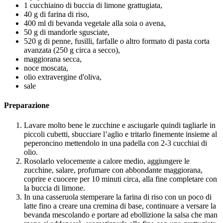
1 cucchiaino di buccia di limone grattugiata,
40 g di farina di riso,
400 ml di bevanda vegetale alla soia o avena,
50 g di mandorle sgusciate,
520 g di penne, fusilli, farfalle o altro formato di pasta corta
avanzata (250 g circa a secco),
maggiorana secca,
noce moscata,
olio extravergine d'oliva,
sale
Preparazione
Lavare molto bene le zucchine e asciugarle quindi tagliarle in
piccoli cubetti, sbucciare l’aglio e tritarlo finemente insieme al
peperoncino mettendolo in una padella con 2-3 cucchiai di
olio.
Rosolarlo velocemente a calore medio, aggiungere le
zucchine, salare, profumare con abbondante maggiorana,
coprire e cuocere per 10 minuti circa, alla fine completare con
la buccia di limone.
In una casseruola stemperare la farina di riso con un poco di
latte fino a creare una cremina di base, continuare a versare la
bevanda mescolando e portare ad ebollizione la salsa che man