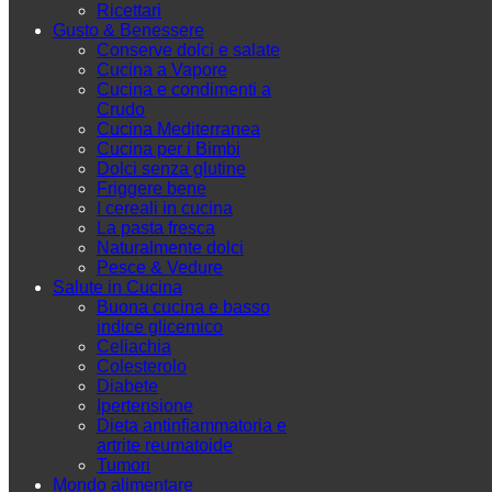
Ricettari
Gusto & Benessere
Conserve dolci e salate
Cucina a Vapore
Cucina e condimenti a
Crudo
Cucina Mediterranea
Cucina per i Bimbi
Dolci senza glutine
Friggere bene
I cereali in cucina
La pasta fresca
Naturalmente dolci
Pesce & Vedure
Salute in Cucina
Buona cucina e basso
indice glicemico
Celiachia
Colesterolo
Diabete
Ipertensione
Dieta antinfiammatoria e
artrite reumatoide
Tumori
Mondo alimentare