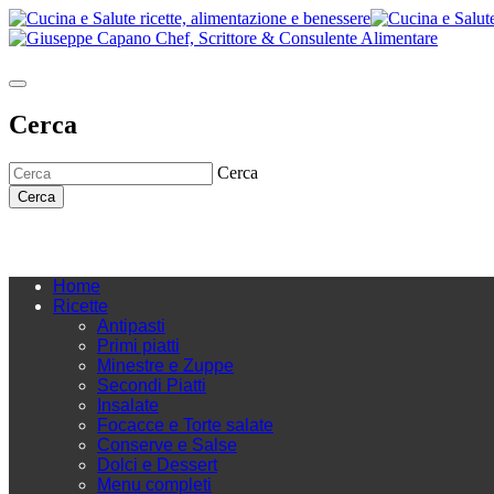
Cerca
Cerca
Cerca
Home
Ricette
Antipasti
Primi piatti
Minestre e Zuppe
Secondi Piatti
Insalate
Focacce e Torte salate
Conserve e Salse
Dolci e Dessert
Menu completi