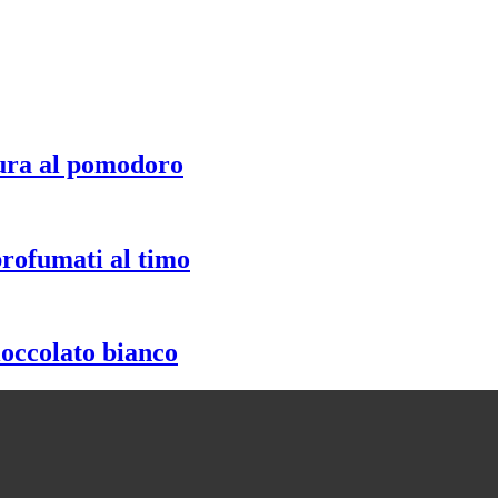
ura al pomodoro
profumati al timo
ioccolato bianco