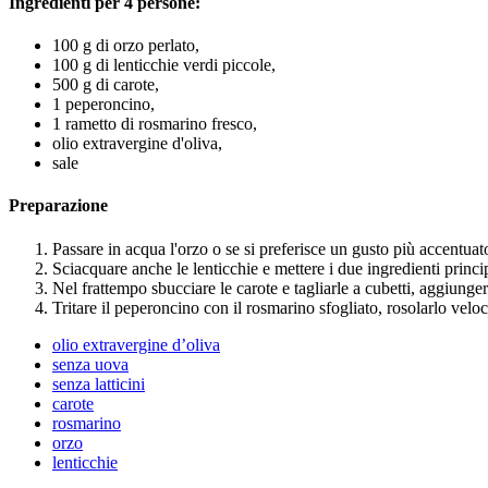
Ingredienti per 4 persone:
100 g di orzo perlato,
100 g di lenticchie verdi piccole,
500 g di carote,
1 peperoncino,
1 rametto di rosmarino fresco,
olio extravergine d'oliva,
sale
Preparazione
Passare in acqua l'orzo o se si preferisce un gusto più accentuat
Sciacquare anche le lenticchie e mettere i due ingredienti princi
Nel frattempo sbucciare le carote e tagliarle a cubetti, aggiunge
Tritare il peperoncino con il rosmarino sfogliato, rosolarlo velo
olio extravergine d’oliva
senza uova
senza latticini
carote
rosmarino
orzo
lenticchie