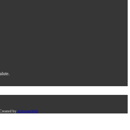
alute.
 Created by
AchromeWeb