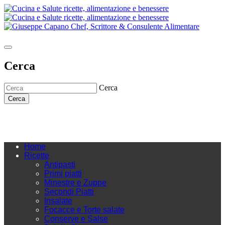
Cerca
Cerca
Cerca
Home
Ricette
Antipasti
Primi piatti
Minestre e Zuppe
Secondi Piatti
Insalate
Focacce e Torte salate
Conserve e Salse