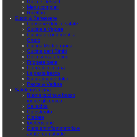
Dolci e Dessert
Menu completi
Ricettari
Gusto & Benessere
Conserve dolci e salate
Cucina a Vapore
Cucina e condimenti a
Crudo
Cucina Mediterranea
Cucina per i Bimbi
Dolci senza glutine
Friggere bene
I cereali in cucina
La pasta fresca
Naturalmente dolci
Pesce & Vedure
Salute in Cucina
Buona cucina e basso
indice glicemico
Celiachia
Colesterolo
Diabete
Ipertensione
Dieta antinfiammatoria e
artrite reumatoide