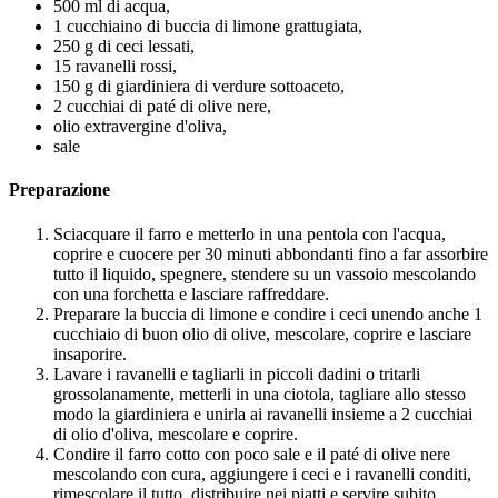
500 ml di acqua,
1 cucchiaino di buccia di limone grattugiata,
250 g di ceci lessati,
15 ravanelli rossi,
150 g di giardiniera di verdure sottoaceto,
2 cucchiai di paté di olive nere,
olio extravergine d'oliva,
sale
Preparazione
Sciacquare il farro e metterlo in una pentola con l'acqua,
coprire e cuocere per 30 minuti abbondanti fino a far assorbire
tutto il liquido, spegnere, stendere su un vassoio mescolando
con una forchetta e lasciare raffreddare.
Preparare la buccia di limone e condire i ceci unendo anche 1
cucchiaio di buon olio di olive, mescolare, coprire e lasciare
insaporire.
Lavare i ravanelli e tagliarli in piccoli dadini o tritarli
grossolanamente, metterli in una ciotola, tagliare allo stesso
modo la giardiniera e unirla ai ravanelli insieme a 2 cucchiai
di olio d'oliva, mescolare e coprire.
Condire il farro cotto con poco sale e il paté di olive nere
mescolando con cura, aggiungere i ceci e i ravanelli conditi,
rimescolare il tutto, distribuire nei piatti e servire subito.