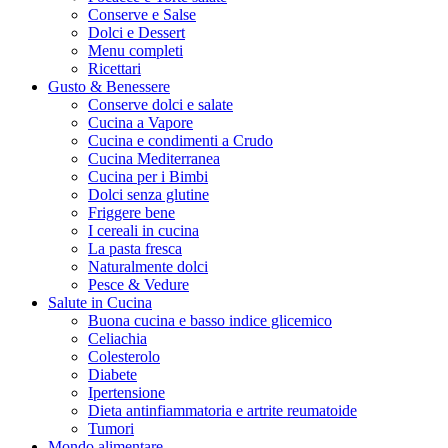
Conserve e Salse
Dolci e Dessert
Menu completi
Ricettari
Gusto & Benessere
Conserve dolci e salate
Cucina a Vapore
Cucina e condimenti a Crudo
Cucina Mediterranea
Cucina per i Bimbi
Dolci senza glutine
Friggere bene
I cereali in cucina
La pasta fresca
Naturalmente dolci
Pesce & Vedure
Salute in Cucina
Buona cucina e basso indice glicemico
Celiachia
Colesterolo
Diabete
Ipertensione
Dieta antinfiammatoria e artrite reumatoide
Tumori
Mondo alimentare