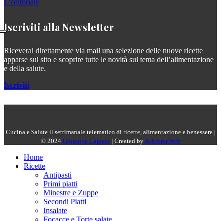
L'editoriale
Iscriviti alla Newsletter
Riceverai direttamente via mail una selezione delle nuove ricette
apparse sul sito e scoprire tutte le novità sul tema dell’alimentazione
e della salute.
Iscriviti
Cucina e Salute il settimanale telematico di ricette, alimentazione e benessere |
© 2024
Giuseppe Capano
| Created by
AchromeWeb
Home
Ricette
Antipasti
Primi piatti
Minestre e Zuppe
Secondi Piatti
Insalate
Focacce e Torte salate