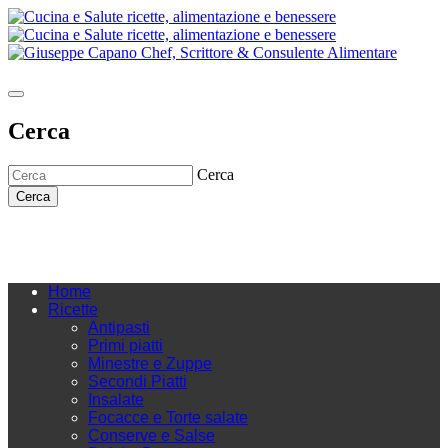
Cerca
Cerca
Cerca
Home
Ricette
Antipasti
Primi piatti
Minestre e Zuppe
Secondi Piatti
Insalate
Focacce e Torte salate
Conserve e Salse