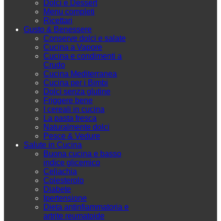
Dolci e Dessert
Menu completi
Ricettari
Gusto & Benessere
Conserve dolci e salate
Cucina a Vapore
Cucina e condimenti a
Crudo
Cucina Mediterranea
Cucina per i Bimbi
Dolci senza glutine
Friggere bene
I cereali in cucina
La pasta fresca
Naturalmente dolci
Pesce & Vedure
Salute in Cucina
Buona cucina e basso
indice glicemico
Celiachia
Colesterolo
Diabete
Ipertensione
Dieta antinfiammatoria e
artrite reumatoide