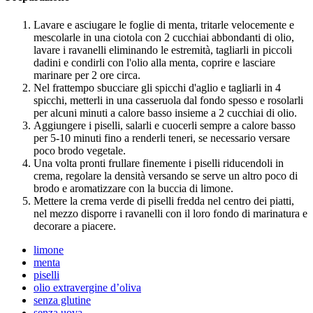
Lavare e asciugare le foglie di menta, tritarle velocemente e
mescolarle in una ciotola con 2 cucchiai abbondanti di olio,
lavare i ravanelli eliminando le estremità, tagliarli in piccoli
dadini e condirli con l'olio alla menta, coprire e lasciare
marinare per 2 ore circa.
Nel frattempo sbucciare gli spicchi d'aglio e tagliarli in 4
spicchi, metterli in una casseruola dal fondo spesso e rosolarli
per alcuni minuti a calore basso insieme a 2 cucchiai di olio.
Aggiungere i piselli, salarli e cuocerli sempre a calore basso
per 5-10 minuti fino a renderli teneri, se necessario versare
poco brodo vegetale.
Una volta pronti frullare finemente i piselli riducendoli in
crema, regolare la densità versando se serve un altro poco di
brodo e aromatizzare con la buccia di limone.
Mettere la crema verde di piselli fredda nel centro dei piatti,
nel mezzo disporre i ravanelli con il loro fondo di marinatura e
decorare a piacere.
limone
menta
piselli
olio extravergine d’oliva
senza glutine
senza uova