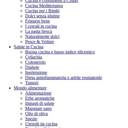
Cucina e condimenti a Crudo
Cucina Mediterranea
Cucina per i Bimbi
Dolci senza glutine
Friggere bene
I cereali in cucina
La pasta fresca
Naturalmente dolci
Pesce & Vedure
Salute in Cucina
Buona cucina e basso indice glicemico
Celiachia
Colesterolo
Diabete
Ipertensione
Dieta antinfiammatoria e artrite reumatoide
Tumori
Mondo alimentare
Alimentazione
Erbe aromatiche
Impasti di salute
Mangiare sano
Olio di oliva
Spezie
Utensili da cucina