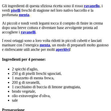
Gli ingredienti di questa sfiziosa ricetta sono il rosso
ravanello
, i
verdi
piselli
freschi di stagione nel loro nativo baccello e la
profumata
menta
.
Ai piccoli e tondi verdi legumi tocca il compito di finire in crema
dopo una breve cottura e diventare base avvolgente pronta ad
accogliere i
ravanelli
.
I rossi ortaggi sono a loro volta ridotti in piccoli cubetti e lasciati
marinare con l’energica
menta
, un modo di prepararli molto gustoso
e rinfrescante utili anche per molti
aperitivi
!
Ingredienti per 4 persone:
2 spicchi d'aglio,
250 g di piselli freschi sgusciati,
1 mazzetto di menta fresca,
200 g di ravanelli,
1 cucchiaino di buccia di limone grattugiata,
brodo vegetale,
olio extravergine d'oliva,
sale
Preparazione