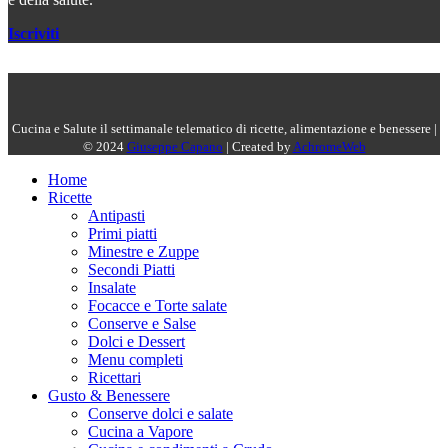
Iscriviti
Cucina e Salute il settimanale telematico di ricette, alimentazione e benessere |
© 2024
Giuseppe Capano
| Created by
AchromeWeb
Home
Ricette
Antipasti
Primi piatti
Minestre e Zuppe
Secondi Piatti
Insalate
Focacce e Torte salate
Conserve e Salse
Dolci e Dessert
Menu completi
Ricettari
Gusto & Benessere
Conserve dolci e salate
Cucina a Vapore