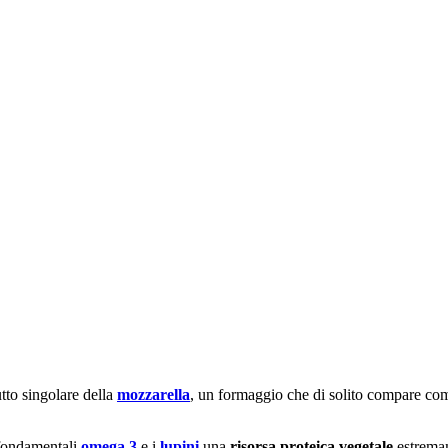
utto singolare della
mozzarella
, un formaggio che di solito compare com
 fondamentali
omega 3
e i
lupini
una
risorsa proteica vegetale
estrema