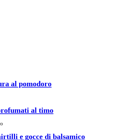
ura al pomodoro
profumati al timo
irtilli e gocce di balsamico