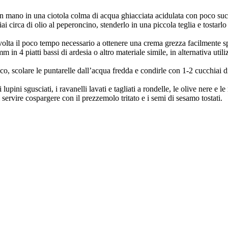
man mano in una ciotola colma di acqua ghiacciata acidulata con poco su
hiai circa di olio al peperoncino, stenderlo in una piccola teglia e tostarl
a volta il poco tempo necessario a ottenere una crema grezza facilmente s
 in 4 piatti bassi di ardesia o altro materiale simile, in alternativa uti
co, scolare le puntarelle dall’acqua fredda e condirle con 1-2 cucchiai di
lupini sgusciati, i ravanelli lavati e tagliati a rondelle, le olive nere e l
i servire cospargere con il prezzemolo tritato e i semi di sesamo tostati.