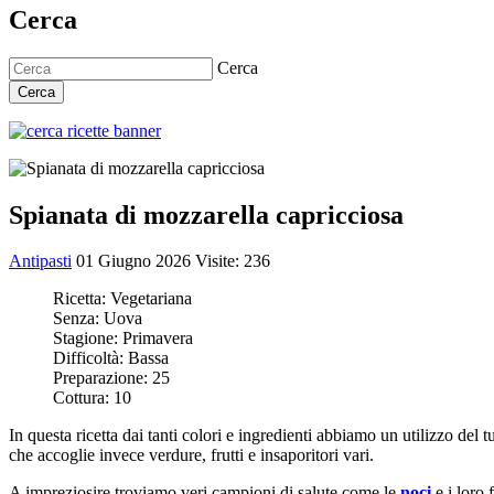
Cerca
Cerca
Cerca
Spianata di mozzarella capricciosa
Antipasti
01 Giugno 2026
Visite: 236
Ricetta:
Vegetariana
Senza:
Uova
Stagione:
Primavera
Difficoltà:
Bassa
Preparazione:
25
Cottura:
10
In questa ricetta dai tanti colori e ingredienti abbiamo un utilizzo del t
che accoglie invece verdure, frutti e insaporitori vari.
A impreziosire troviamo veri campioni di salute come le
noci
e i loro