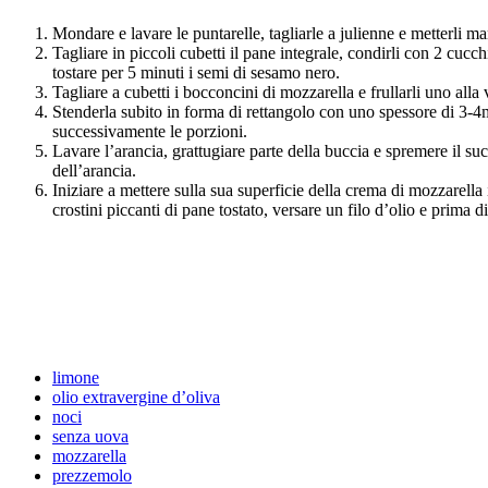
Mondare e lavare le puntarelle, tagliarle a julienne e metterli 
Tagliare in piccoli cubetti il pane integrale, condirli con 2 cucc
tostare per 5 minuti i semi di sesamo nero.
Tagliare a cubetti i bocconcini di mozzarella e frullarli uno all
Stenderla subito in forma di rettangolo con uno spessore di 3-4mm
successivamente le porzioni.
Lavare l’arancia, grattugiare parte della buccia e spremere il suc
dell’arancia.
Iniziare a mettere sulla sua superficie della crema di mozzarella i 
crostini piccanti di pane tostato, versare un filo d’olio e prima d
limone
olio extravergine d’oliva
noci
senza uova
mozzarella
prezzemolo