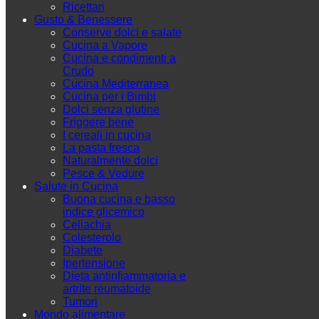
Ricettari
Gusto & Benessere
Conserve dolci e salate
Cucina a Vapore
Cucina e condimenti a
Crudo
Cucina Mediterranea
Cucina per i Bimbi
Dolci senza glutine
Friggere bene
I cereali in cucina
La pasta fresca
Naturalmente dolci
Pesce & Vedure
Salute in Cucina
Buona cucina e basso
indice glicemico
Celiachia
Colesterolo
Diabete
Ipertensione
Dieta antinfiammatoria e
artrite reumatoide
Tumori
Mondo alimentare