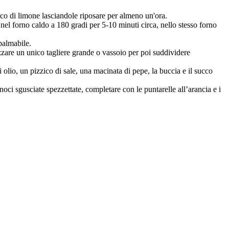
cco di limone lasciandole riposare per almeno un'ora.
o nel forno caldo a 180 gradi per 5-10 minuti circa, nello stesso forno
palmabile.
lizzare un unico tagliere grande o vassoio per poi suddividere
 olio, un pizzico di sale, una macinata di pepe, la buccia e il succo
e noci sgusciate spezzettate, completare con le puntarelle all’arancia e i