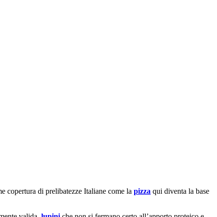
e copertura di prelibatezze Italiane come la
pizza
qui diventa la base
mente valida,
lupini
che non si fermano certo all’apporto proteico e