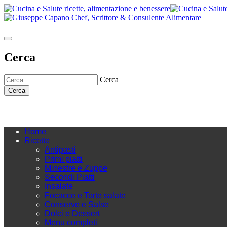
Cerca
Cerca
Cerca
Home
Ricette
Antipasti
Primi piatti
Minestre e Zuppe
Secondi Piatti
Insalate
Focacce e Torte salate
Conserve e Salse
Dolci e Dessert
Menu completi