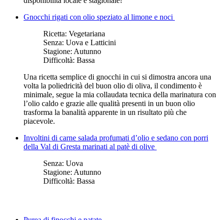
disponibilità locale e stagionale!
Gnocchi rigati con olio speziato al limone e noci
Ricetta:
Vegetariana
Senza:
Uova e Latticini
Stagione:
Autunno
Difficoltà:
Bassa
Una ricetta semplice di gnocchi in cui si dimostra ancora una
volta la poliedricità del buon olio di oliva, il condimento è
minimale, segue la mia collaudata tecnica della marinatura con
l’olio caldo e grazie alle qualità presenti in un buon olio
trasforma la banalità apparente in un risultato più che
piacevole.
Involtini di carne salada profumati d’olio e sedano con porri
della Val di Gresta marinati al patè di olive
Senza:
Uova
Stagione:
Autunno
Difficoltà:
Bassa
Purea di finocchi e patate