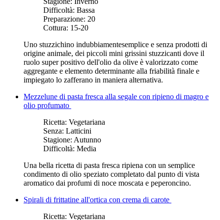
Stagione:
Inverno
Difficoltà:
Bassa
Preparazione:
20
Cottura:
15-20
Uno stuzzichino indubbiamente
semplice e senza prodotti di
origine animale, dei piccoli mini grissini stuzzicanti dove il
ruolo super positivo dell'olio da olive è valorizzato come
aggregante e elemento determinante alla friabilità finale e
impiegato lo zafferano in maniera alternativa.
Mezzelune di pasta fresca alla segale con ripieno di magro e
olio profumato
Ricetta:
Vegetariana
Senza:
Latticini
Stagione:
Autunno
Difficoltà:
Media
Una bella ricetta di pasta fresca ripiena con un semplice
condimento di olio speziato completato dal punto di vista
aromatico dai profumi di noce moscata e peperoncino.
Spirali di frittatine all'ortica con crema di carote
Ricetta:
Vegetariana