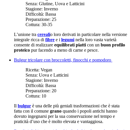
Senza:
Glutine, Uova e Latticini
Stagione:
Inverno
Difficoltà:
Bassa
Preparazione:
25
Cottura:
30-35
L’unione tra
cereali
o loro derivati in particolare nella versione
integrale ricca di
fibre
e i
legumi
nella loro vasta varietà
consente di realizzare
equilibrati piatti
con un
buon profilo
proteico
pur facendo a meno di carne e pesce.
Bulgur tricolare con broccoletti, finocchi e pomodoro
Ricetta:
Vegan
Senza:
Uova e Latticini
Stagione:
Inverno
Difficoltà:
Bassa
Preparazione:
20
Cottura:
10
Il
bulgur
è una delle più geniali trasformazioni che è stata
fatta con il comune
grano
quando i popoli antichi hanno
dovuto ingegnarsi per la sua conservazione nel tempo e
praticità d’uso che è molto elevata e vantaggiosa.