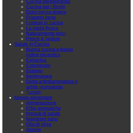
Cucina Mediterranea
Cucina per i Bimbi
Dolci senza glutine
Friggere bene
I cereali in cucina
La pasta fresca
Naturalmente dolci
Pesce & Vedure
Salute in Cucina
Buona cucina e basso
indice glicemico
Celiachia
Colesterolo
Diabete
Ipertensione
Dieta antinfiammatoria e
artrite reumatoide
Tumori
Mondo alimentare
Alimentazione
Erbe aromatiche
Impasti di salute
Mangiare sano
Olio di oliva
Spezie