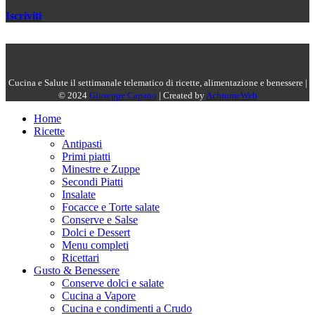
Iscriviti
Cucina e Salute il settimanale telematico di ricette, alimentazione e benessere |
© 2024
Giuseppe Capano
| Created by
AchromeWeb
Home
Ricette
Antipasti
Primi piatti
Minestre e Zuppe
Secondi Piatti
Insalate
Focacce e Torte salate
Conserve e Salse
Dolci e Dessert
Menu completi
Ricettari
Gusto & Benessere
Conserve dolci e salate
Cucina a Vapore
Cucina e condimenti a Crudo