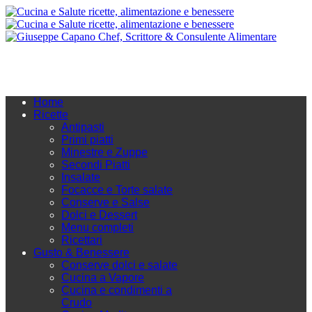
Home
Ricette
Antipasti
Primi piatti
Minestre e Zuppe
Secondi Piatti
Insalate
Focacce e Torte salate
Conserve e Salse
Dolci e Dessert
Menu completi
Ricettari
Gusto & Benessere
Conserve dolci e salate
Cucina a Vapore
Cucina e condimenti a
Crudo