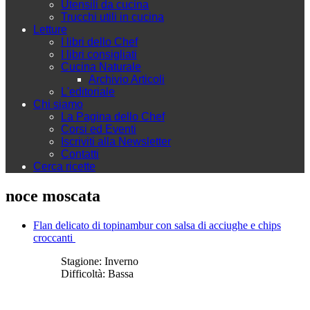
Utensili da cucina
Trucchi utili in cucina
Letture
I libri dello Chef
I libri consigliati
Cucina Naturale
Archivio Articoli
L'editoriale
Chi siamo
La Pagina dello Chef
Corsi ed Eventi
Iscriviti alla Newsletter
Contatti
Cerca ricette
noce moscata
Flan delicato di topinambur con salsa di acciughe e chips
croccanti
Stagione:
Inverno
Difficoltà:
Bassa