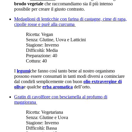
brodo vegetale
che raccomandiamo sia il più intenso
possibile per creare il giusto contrasto.
Medaglioni di lenticchie con farina di castagne, cime di rapa,
cipolle rosse e purè alla curcuma
Ricetta:
Vegan
Senza:
Glutine, Uova e Latticini
Stagione:
Inverno
Difficoltà:
Media
Preparazione:
40
Cottura:
40
I
legumi
che fanno così tanto bene al nostro organismo
possono essere consumati in tanti modi diversi a cominciare
dal condirli semplicemente con buon
olio extravergine di
oliva
e qualche
erba aromatica
dell’orto.
Gratin di cavolfiore con besciamella al profumo di
maggiorana
Ricetta:
Vegetariana
Senza:
Glutine e Uova
Stagione:
Inverno
Difficoltà:
Bassa