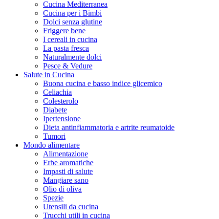
Cucina Mediterranea
Cucina per i Bimbi
Dolci senza glutine
Friggere bene
I cereali in cucina
La pasta fresca
Naturalmente dolci
Pesce & Vedure
Salute in Cucina
Buona cucina e basso indice glicemico
Celiachia
Colesterolo
Diabete
Ipertensione
Dieta antinfiammatoria e artrite reumatoide
Tumori
Mondo alimentare
Alimentazione
Erbe aromatiche
Impasti di salute
Mangiare sano
Olio di oliva
Spezie
Utensili da cucina
Trucchi utili in cucina