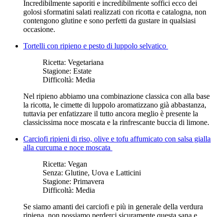
Incredibilmente saporiti e incredibilmente soffici ecco dei
golosi sformatini salati realizzati con ricotta e catalogna, non
contengono glutine e sono perfetti da gustare in qualsiasi
occasione.
Tortelli con ripieno e pesto di luppolo selvatico
Ricetta:
Vegetariana
Stagione:
Estate
Difficoltà:
Media
Nel ripieno abbiamo una combinazione classica con alla base
la ricotta, le cimette di luppolo aromatizzano già abbastanza,
tuttavia per enfatizzare il tutto ancora meglio è presente la
classicissima noce moscata e la rinfrescante buccia di limone.
Carciofi ripieni di riso, olive e tofu affumicato con salsa gialla
alla curcuma e noce moscata
Ricetta:
Vegan
Senza:
Glutine, Uova e Latticini
Stagione:
Primavera
Difficoltà:
Media
Se siamo amanti dei carciofi e più in generale della verdura
ripiena, non possiamo perderci sicuramente questa sana e