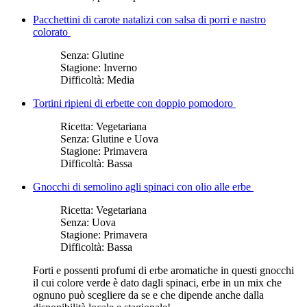
Pacchettini di carote natalizi con salsa di porri e nastro
colorato
Senza:
Glutine
Stagione:
Inverno
Difficoltà:
Media
Tortini ripieni di erbette con doppio pomodoro
Ricetta:
Vegetariana
Senza:
Glutine e Uova
Stagione:
Primavera
Difficoltà:
Bassa
Gnocchi di semolino agli spinaci con olio alle erbe
Ricetta:
Vegetariana
Senza:
Uova
Stagione:
Primavera
Difficoltà:
Bassa
Forti e possenti profumi di erbe aromatiche in questi gnocchi
il cui colore verde è dato dagli spinaci, erbe in un mix che
ognuno può scegliere da se e che dipende anche dalla