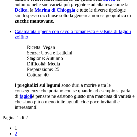
autunno nelle sue varietà più pregiate e ad alta resa come la
Delica
, la
Marina di Chioggia
e tutte le diverse tipologie
simili spesso racchiuse sotto la generica nomea geografica di
zucche mantovane.
Calamarata ripiena con cavolo romanesco e salsina di fagioli
zolfino
Ricetta:
Vegan
Senza:
Uova e Latticini
Stagione:
Autunno
Difficoltà:
Media
Preparazione:
25
Cottura:
40
I
pregiudizi sui legumi
sono duri a morire e tra le
conseguenze che portano con se quando ad esempio si parla
di
fagioli
è pensare ne esistono giusto una manciata di varietà e
che siano più o meno tutte uguali, cioè poco invitanti e
interessanti!
Pagina 1 di 2
1
2