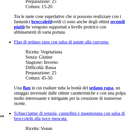
Preparazione:
25
Cottura:
15-20
Tra le tante cose superlative che si possono realizzare con i
fantastici
broccoletti
verdi ci sono anche degli ottimi
secondi
piatti
che vengono supportati a livello proteico con
abbinamenti di varia portata.
Flan di sedano rapa con salsa di patate alla curcuma
Ricetta:
Vegetariana
Senza:
Glutine
Stagione:
Inverno
Difficoltà:
Bassa
Preparazione:
25
Cottura:
45-50
Una
flan
in cui esaltare tutta la bontà del
sedano rapa
, un
ortaggio invernale dalle ottime caratteristiche e con una polpa
molto interessante e intrigante per la creazione di numerose
ricette.
Schiacciatine di semola, cannellini e maggiorana con salsa di
broccoletti alla noce moscata
Ricetta:
Vegan