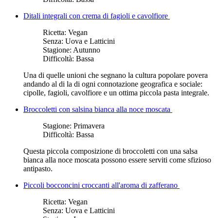
Ditali integrali con crema di fagioli e cavolfiore
Ricetta:
Vegan
Senza:
Uova e Latticini
Stagione:
Autunno
Difficoltà:
Bassa
Una di quelle unioni che segnano la cultura popolare povera
andando al di la di ogni connotazione geografica e sociale:
cipolle, fagioli, cavolfiore e un ottima piccola pasta integrale.
Broccoletti con salsina bianca alla noce moscata
Stagione:
Primavera
Difficoltà:
Bassa
Questa piccola composizione di broccoletti con una salsa
bianca alla noce moscata possono essere serviti come sfizioso
antipasto.
Piccoli bocconcini croccanti all'aroma di zafferano
Ricetta:
Vegan
Senza:
Uova e Latticini