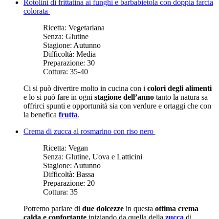
Rotolini di frittatina ai funghi e barbabietola con doppia farcia
colorata
Ricetta:
Vegetariana
Senza:
Glutine
Stagione:
Autunno
Difficoltà:
Media
Preparazione:
30
Cottura:
35-40
Ci si può divertire molto in cucina con i
colori degli alimenti
e lo si può fare in ogni
stagione dell’anno
tanto la natura sa
offrirci spunti e opportunità sia con verdure e ortaggi che con
la benefica
frutta
.
Crema di zucca al rosmarino con riso nero
Ricetta:
Vegan
Senza:
Glutine, Uova e Latticini
Stagione:
Autunno
Difficoltà:
Bassa
Preparazione:
20
Cottura:
35
Potremo parlare di
due dolcezze
in questa
ottima crema
calda e confortante
iniziando da quella della
zucca
di