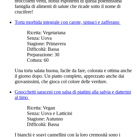
broccoletti verdi, nobili esponenti di quella potentissima
famiglia di alimenti di salute che ricade sotto il nome di
crucifere!
Torta morbida integrale con carote, spinaci e zafferano
Ricetta:
Vegetariana
Senza:
Uova
Stagione:
Primavera
Difficoltà:
Bassa
Preparazione:
30
Cottura:
60
Una torta salata buona, facile da fare, colorata e ottima anche
il giorno dopo. Un piatto completo, apprezzato anche dai
giovanissimi, che gioca col colore delle verdure.
Gnocchetti saraceni con salsa di piattini alla salvia e datterini
al timo
Ricetta:
Vegan
Senza:
Uova e Latticini
Stagione:
Autunno
Difficoltà:
Bassa
I bianchi e soavi cannellini con la loro cremosità sono i