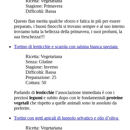
Ricetta:
Vegetariana
Stagione:
Primavera
Difficoltà:
Bassa
Questo flan merita qualche sforzo e fatica in più per essere
preparato, i buoni finocchi si trovano sempre e al suo interno
troviamo tutta la bellezza della primavera, i suoi profumi, la
sua freschezza!!!
Tortino di lenticchie e scarola con salsina bianca speziata
Ricetta:
Vegetariana
Senza:
Glutine
Stagione:
Inverno
Difficoltà:
Bassa
Preparazione:
25
Cottura:
50
Parlando di
lenticchie
l’associazione immediata è con i
preziosi
legumi
e subito dopo con le fondamentali
proteine
vegetali
che rispetto a quelle animali sono in assoluto da
preferire.
Tortini con getti apicali di luppolo selvatico e olio d’oliva
Ricetta:
Vegetariana