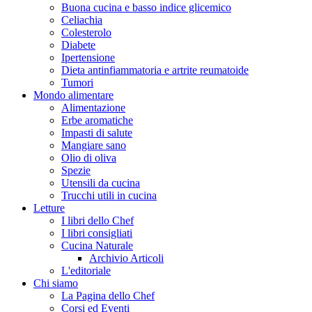
Buona cucina e basso indice glicemico
Celiachia
Colesterolo
Diabete
Ipertensione
Dieta antinfiammatoria e artrite reumatoide
Tumori
Mondo alimentare
Alimentazione
Erbe aromatiche
Impasti di salute
Mangiare sano
Olio di oliva
Spezie
Utensili da cucina
Trucchi utili in cucina
Letture
I libri dello Chef
I libri consigliati
Cucina Naturale
Archivio Articoli
L'editoriale
Chi siamo
La Pagina dello Chef
Corsi ed Eventi