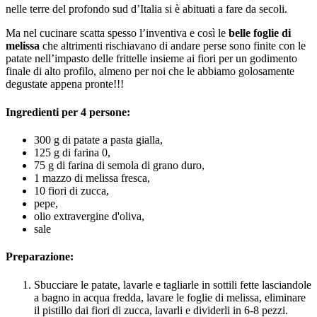
nelle terre del profondo sud d’Italia si è abituati a fare da secoli.
Ma nel cucinare scatta spesso l’inventiva e così le
belle foglie di
melissa
che altrimenti rischiavano di andare perse sono finite con le
patate nell’impasto delle frittelle insieme ai fiori per un godimento
finale di alto profilo, almeno per noi che le abbiamo golosamente
degustate appena pronte!!!
Ingredienti per 4 persone:
300 g di patate a pasta gialla,
125 g di farina 0,
75 g di farina di semola di grano duro,
1 mazzo di melissa fresca,
10 fiori di zucca,
pepe,
olio extravergine d'oliva,
sale
Preparazione:
Sbucciare le patate, lavarle e tagliarle in sottili fette lasciandole
a bagno in acqua fredda, lavare le foglie di melissa, eliminare
il pistillo dai fiori di zucca, lavarli e dividerli in 6-8 pezzi.