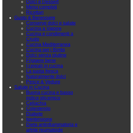
Dolci e Dessert
Menu completi
Ricettari
Gusto & Benessere
Conserve dolci e salate
Cucina a Vapore
Cucina e condimenti a
Crudo
Cucina Mediterranea
Cucina per i Bimbi
Dolci senza glutine
Friggere bene
I cereali in cucina
La pasta fresca
Naturalmente dolci
Pesce & Vedure
Salute in Cucina
Buona cucina e basso
indice glicemico
Celiachia
Colesterolo
Diabete
Ipertensione
Dieta antinfiammatoria e
artrite reumatoide