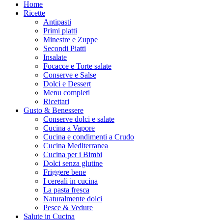
Home
Ricette
Antipasti
Primi piatti
Minestre e Zuppe
Secondi Piatti
Insalate
Focacce e Torte salate
Conserve e Salse
Dolci e Dessert
Menu completi
Ricettari
Gusto & Benessere
Conserve dolci e salate
Cucina a Vapore
Cucina e condimenti a Crudo
Cucina Mediterranea
Cucina per i Bimbi
Dolci senza glutine
Friggere bene
I cereali in cucina
La pasta fresca
Naturalmente dolci
Pesce & Vedure
Salute in Cucina