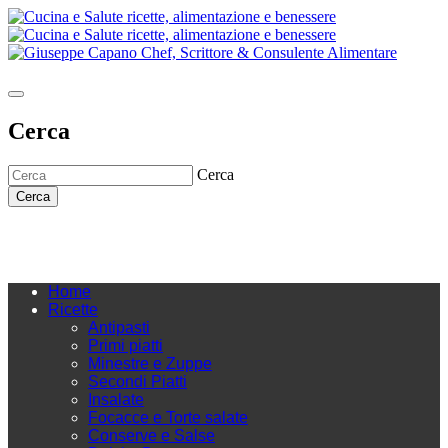
Cerca
Cerca
Cerca
Home
Ricette
Antipasti
Primi piatti
Minestre e Zuppe
Secondi Piatti
Insalate
Focacce e Torte salate
Conserve e Salse