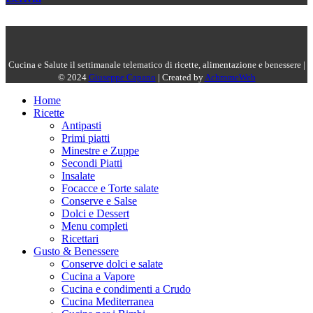
Cucina e Salute il settimanale telematico di ricette, alimentazione e benessere |
© 2024
Giuseppe Capano
| Created by
AchromeWeb
Home
Ricette
Antipasti
Primi piatti
Minestre e Zuppe
Secondi Piatti
Insalate
Focacce e Torte salate
Conserve e Salse
Dolci e Dessert
Menu completi
Ricettari
Gusto & Benessere
Conserve dolci e salate
Cucina a Vapore
Cucina e condimenti a Crudo
Cucina Mediterranea