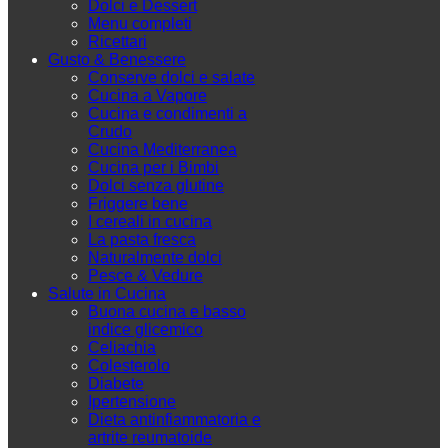
Dolci e Dessert
Menu completi
Ricettari
Gusto & Benessere
Conserve dolci e salate
Cucina a Vapore
Cucina e condimenti a
Crudo
Cucina Mediterranea
Cucina per i Bimbi
Dolci senza glutine
Friggere bene
I cereali in cucina
La pasta fresca
Naturalmente dolci
Pesce & Vedure
Salute in Cucina
Buona cucina e basso
indice glicemico
Celiachia
Colesterolo
Diabete
Ipertensione
Dieta antinfiammatoria e
artrite reumatoide