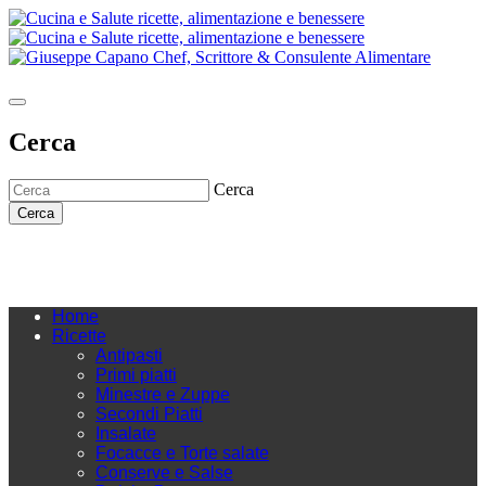
Cerca
Cerca
Cerca
Home
Ricette
Antipasti
Primi piatti
Minestre e Zuppe
Secondi Piatti
Insalate
Focacce e Torte salate
Conserve e Salse