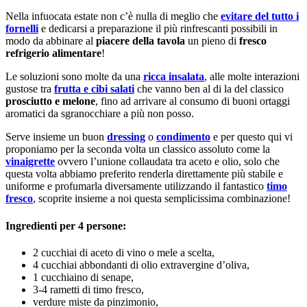
Nella infuocata estate non c’è nulla di meglio che
evitare del tutto i
fornelli
e dedicarsi a preparazione il più rinfrescanti possibili in
modo da abbinare al
piacere della tavola
un pieno di
fresco
refrigerio alimentare
!
Le soluzioni sono molte da una
ricca insalata
, alle molte interazioni
gustose tra
frutta e cibi salati
che vanno ben al di la del classico
prosciutto e melone
, fino ad arrivare al consumo di buoni ortaggi
aromatici da sgranocchiare a più non posso.
Serve insieme un buon
dressing
o
condimento
e per questo qui vi
proponiamo per la seconda volta un classico assoluto come la
vinaigrette
ovvero l’unione collaudata tra aceto e olio, solo che
questa volta abbiamo preferito renderla direttamente più stabile e
uniforme e profumarla diversamente utilizzando il fantastico
timo
fresco
, scoprite insieme a noi questa semplicissima combinazione!
Ingredienti per 4 persone:
2 cucchiai di aceto di vino o mele a scelta,
4 cucchiai abbondanti di olio extravergine d’oliva,
1 cucchiaino di senape,
3-4 rametti di timo fresco,
verdure miste da pinzimonio,