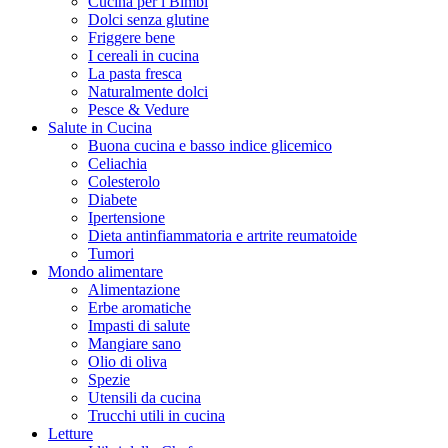
Cucina per i Bimbi
Dolci senza glutine
Friggere bene
I cereali in cucina
La pasta fresca
Naturalmente dolci
Pesce & Vedure
Salute in Cucina
Buona cucina e basso indice glicemico
Celiachia
Colesterolo
Diabete
Ipertensione
Dieta antinfiammatoria e artrite reumatoide
Tumori
Mondo alimentare
Alimentazione
Erbe aromatiche
Impasti di salute
Mangiare sano
Olio di oliva
Spezie
Utensili da cucina
Trucchi utili in cucina
Letture