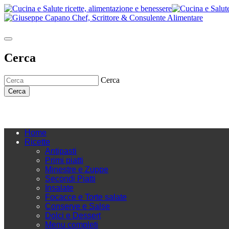
Cerca
Cerca
Cerca
Home
Ricette
Antipasti
Primi piatti
Minestre e Zuppe
Secondi Piatti
Insalate
Focacce e Torte salate
Conserve e Salse
Dolci e Dessert
Menu completi