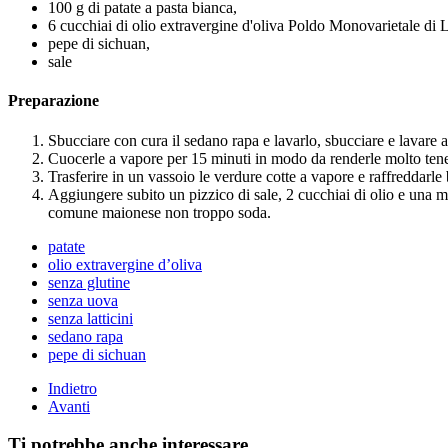
100 g di patate a pasta bianca,
6 cucchiai di olio extravergine d'oliva Poldo Monovarietale di 
pepe di sichuan,
sale
Preparazione
Sbucciare con cura il sedano rapa e lavarlo, sbucciare e lavare a
Cuocerle a vapore per 15 minuti in modo da renderle molto tene
Trasferire in un vassoio le verdure cotte a vapore e raffreddarle 
Aggiungere subito un pizzico di sale, 2 cucchiai di olio e una m
comune maionese non troppo soda.
patate
olio extravergine d’oliva
senza glutine
senza uova
senza latticini
sedano rapa
pepe di sichuan
Indietro
Avanti
Ti potrebbe anche interessare