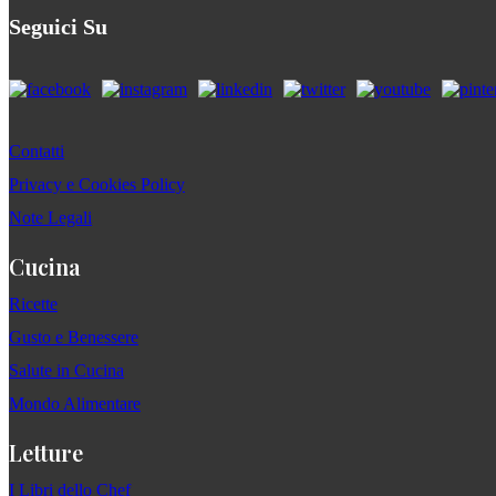
Seguici Su
Contatti
Privacy e Cookies Policy
Note Legali
Cucina
Ricette
Gusto e Benessere
Salute in Cucina
Mondo Alimentare
Letture
I Libri dello Chef