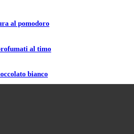
ura al pomodoro
profumati al timo
ioccolato bianco