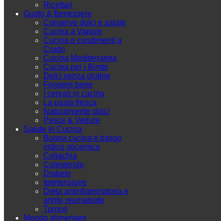
Ricettari
Gusto & Benessere
Conserve dolci e salate
Cucina a Vapore
Cucina e condimenti a
Crudo
Cucina Mediterranea
Cucina per i Bimbi
Dolci senza glutine
Friggere bene
I cereali in cucina
La pasta fresca
Naturalmente dolci
Pesce & Vedure
Salute in Cucina
Buona cucina e basso
indice glicemico
Celiachia
Colesterolo
Diabete
Ipertensione
Dieta antinfiammatoria e
artrite reumatoide
Tumori
Mondo alimentare