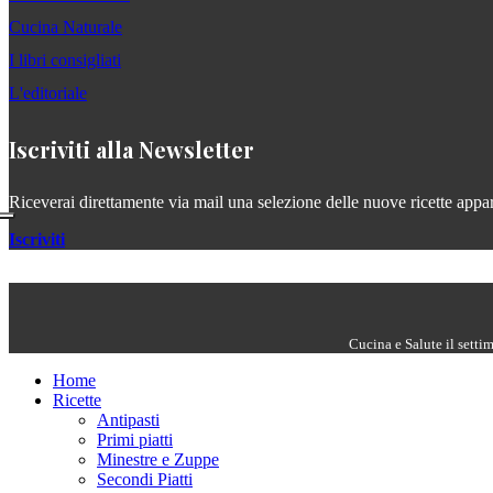
Cucina Naturale
I libri consigliati
L'editoriale
Iscriviti alla Newsletter
Riceverai direttamente via mail una selezione delle nuove ricette apparse
Iscriviti
Cucina e Salute il setti
Home
Ricette
Antipasti
Primi piatti
Minestre e Zuppe
Secondi Piatti