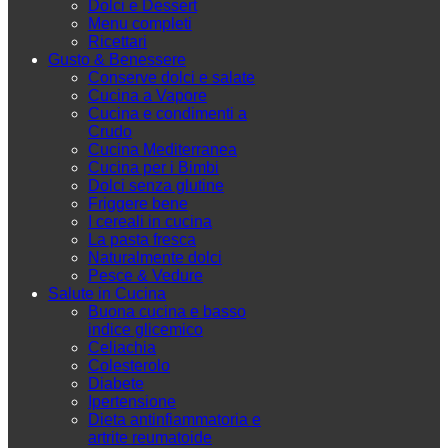
Dolci e Dessert
Menu completi
Ricettari
Gusto & Benessere
Conserve dolci e salate
Cucina a Vapore
Cucina e condimenti a
Crudo
Cucina Mediterranea
Cucina per i Bimbi
Dolci senza glutine
Friggere bene
I cereali in cucina
La pasta fresca
Naturalmente dolci
Pesce & Vedure
Salute in Cucina
Buona cucina e basso
indice glicemico
Celiachia
Colesterolo
Diabete
Ipertensione
Dieta antinfiammatoria e
artrite reumatoide