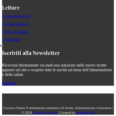
Letture
I Libri dello Chef
Cucina Naturale
I libri consigliati
L'editoriale
Iscriviti alla Newsletter
Riceverai direttamente via mail una selezione delle nuove ricette
apparse sul sito e scoprire tutte le novità sul tema dell’alimentazione
e della salute.
Iscriviti
Cucina e Salute il settimanale telematico di ricette, alimentazione e benessere |
© 2024
Giuseppe Capano
| Created by
AchromeWeb