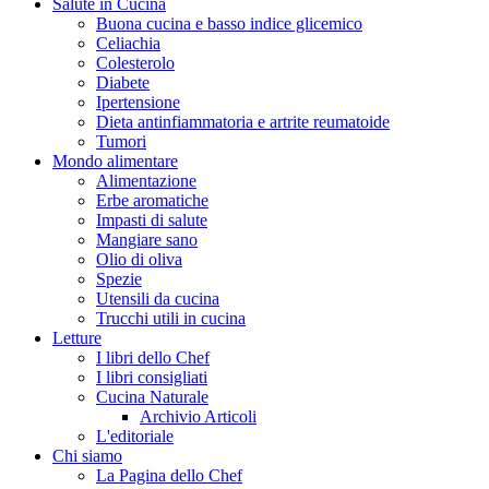
Salute in Cucina
Buona cucina e basso indice glicemico
Celiachia
Colesterolo
Diabete
Ipertensione
Dieta antinfiammatoria e artrite reumatoide
Tumori
Mondo alimentare
Alimentazione
Erbe aromatiche
Impasti di salute
Mangiare sano
Olio di oliva
Spezie
Utensili da cucina
Trucchi utili in cucina
Letture
I libri dello Chef
I libri consigliati
Cucina Naturale
Archivio Articoli
L'editoriale
Chi siamo
La Pagina dello Chef