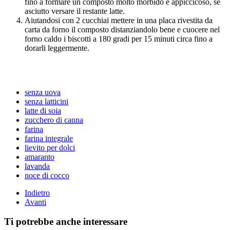
fino a formare un composto molto morbido e appiccicoso, se
asciutto versare il restante latte.
Aiutandosi con 2 cucchiai mettere in una placa rivestita da
carta da forno il composto distanziandolo bene e cuocere nel
forno caldo i biscotti a 180 gradi per 15 minuti circa fino a
dorarli leggermente.
senza uova
senza latticini
latte di soia
zucchero di canna
farina
farina integrale
lievito per dolci
amaranto
lavanda
noce di cocco
Indietro
Avanti
Ti potrebbe anche interessare