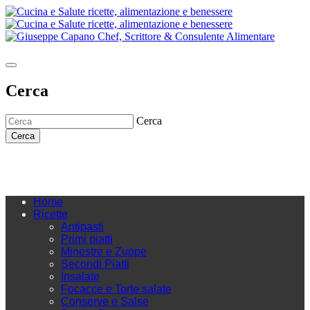
Cerca
Cerca
Cerca
Home
Ricette
Antipasti
Primi piatti
Minestre e Zuppe
Secondi Piatti
Insalate
Focacce e Torte salate
Conserve e Salse