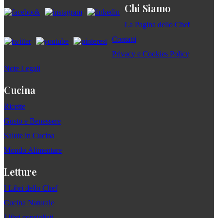
Chi Siamo
La Pagina dello Chef
Contatti
Privacy e Cookies Policy
Note Legali
Cucina
Ricette
Gusto e Benessere
Salute in Cucina
Mondo Alimentare
Letture
I Libri dello Chef
Cucina Naturale
I libri consigliati