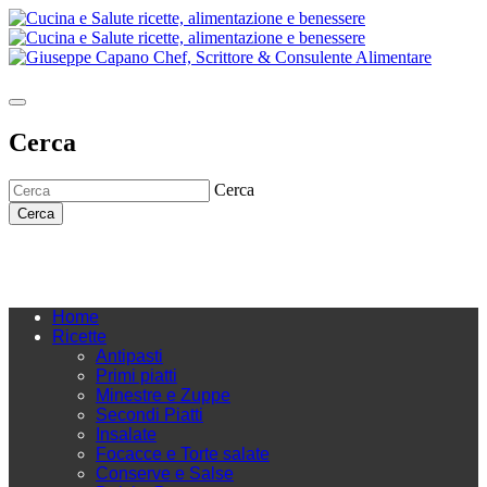
Cerca
Cerca
Cerca
Home
Ricette
Antipasti
Primi piatti
Minestre e Zuppe
Secondi Piatti
Insalate
Focacce e Torte salate
Conserve e Salse