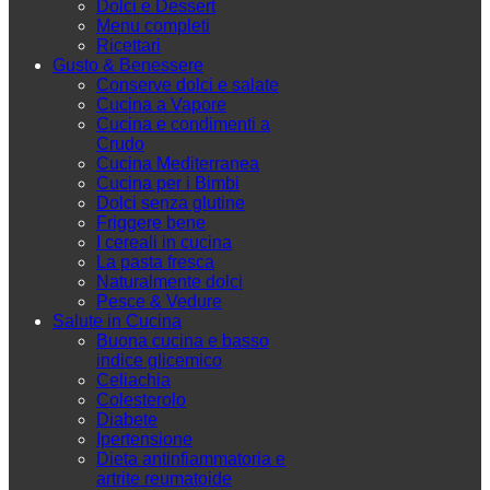
Dolci e Dessert
Menu completi
Ricettari
Gusto & Benessere
Conserve dolci e salate
Cucina a Vapore
Cucina e condimenti a
Crudo
Cucina Mediterranea
Cucina per i Bimbi
Dolci senza glutine
Friggere bene
I cereali in cucina
La pasta fresca
Naturalmente dolci
Pesce & Vedure
Salute in Cucina
Buona cucina e basso
indice glicemico
Celiachia
Colesterolo
Diabete
Ipertensione
Dieta antinfiammatoria e
artrite reumatoide