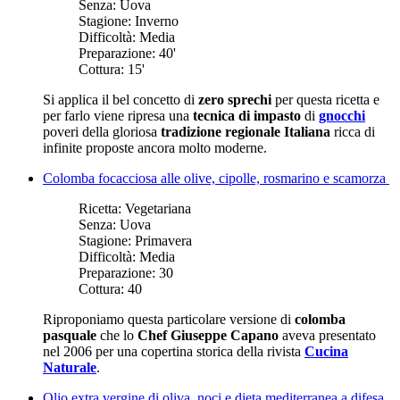
Senza:
Uova
Stagione:
Inverno
Difficoltà:
Media
Preparazione:
40'
Cottura:
15'
Si applica il bel concetto di
zero sprechi
per questa ricetta e
per farlo viene ripresa una
tecnica di impasto
di
gnocchi
poveri della gloriosa
tradizione regionale Italiana
ricca di
infinite proposte ancora molto moderne.
Colomba focacciosa alle olive, cipolle, rosmarino e scamorza
Ricetta:
Vegetariana
Senza:
Uova
Stagione:
Primavera
Difficoltà:
Media
Preparazione:
30
Cottura:
40
Riproponiamo questa particolare versione di
colomba
pasquale
che lo
Chef Giuseppe Capano
aveva presentato
nel 2006 per una copertina storica della rivista
Cucina
Naturale
.
Olio extra vergine di oliva, noci e dieta mediterranea a difesa