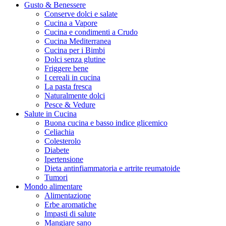
Gusto & Benessere
Conserve dolci e salate
Cucina a Vapore
Cucina e condimenti a Crudo
Cucina Mediterranea
Cucina per i Bimbi
Dolci senza glutine
Friggere bene
I cereali in cucina
La pasta fresca
Naturalmente dolci
Pesce & Vedure
Salute in Cucina
Buona cucina e basso indice glicemico
Celiachia
Colesterolo
Diabete
Ipertensione
Dieta antinfiammatoria e artrite reumatoide
Tumori
Mondo alimentare
Alimentazione
Erbe aromatiche
Impasti di salute
Mangiare sano