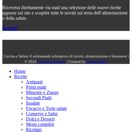
Riceverai direttamente via mail una selezione delle nuove ricette
apparse sul sito e scoprire tutte le novità sul tema dell’alimentazione
e della salute.
Iscriviti
Cucina e Salute il settimanale telematico di ricette, alimentazione e benessere |
© 2024
Giuseppe Capano
| Created by
AchromeWeb
Home
Ricette
Antipasti
Primi piatti
Minestre e Zuppe
Secondi Piatti
Insalate
Focacce e Torte salate
Conserve e Salse
Dolci e Dessert
Menu completi
Ricettari