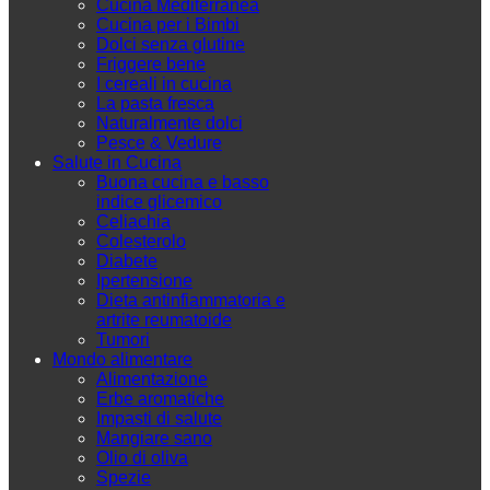
Cucina Mediterranea
Cucina per i Bimbi
Dolci senza glutine
Friggere bene
I cereali in cucina
La pasta fresca
Naturalmente dolci
Pesce & Vedure
Salute in Cucina
Buona cucina e basso
indice glicemico
Celiachia
Colesterolo
Diabete
Ipertensione
Dieta antinfiammatoria e
artrite reumatoide
Tumori
Mondo alimentare
Alimentazione
Erbe aromatiche
Impasti di salute
Mangiare sano
Olio di oliva
Spezie