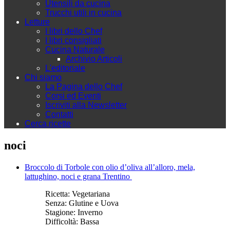
Utensili da cucina
Trucchi utili in cucina
Letture
I libri dello Chef
I libri consigliati
Cucina Naturale
Archivio Articoli
L'editoriale
Chi siamo
La Pagina dello Chef
Corsi ed Eventi
Iscriviti alla Newsletter
Contatti
Cerca ricette
noci
Broccolo di Torbole con olio d’oliva all’alloro, mela,
lattughino, noci e grana Trentino
Ricetta:
Vegetariana
Senza:
Glutine e Uova
Stagione:
Inverno
Difficoltà:
Bassa