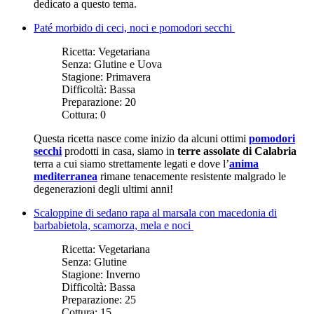
dedicato a questo tema.
Paté morbido di ceci, noci e pomodori secchi
Ricetta:
Vegetariana
Senza:
Glutine e Uova
Stagione:
Primavera
Difficoltà:
Bassa
Preparazione:
20
Cottura:
0
Questa ricetta nasce come inizio da alcuni ottimi
pomodori
secchi
prodotti in casa, siamo in
terre assolate di Calabria
terra a cui siamo strettamente legati e dove l’
anima
mediterranea
rimane tenacemente resistente malgrado le
degenerazioni degli ultimi anni!
Scaloppine di sedano rapa al marsala con macedonia di
barbabietola, scamorza, mela e noci
Ricetta:
Vegetariana
Senza:
Glutine
Stagione:
Inverno
Difficoltà:
Bassa
Preparazione:
25
Cottura:
15