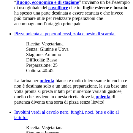
“
Buono, economico e di stagione
” troviamo un bell’esempio
di uso globale del
cavolfiore
che tra
foglie esterne e torsolo
ha spesso una parte destinata a essere scartata e che invece
può tornare utile per realizzare preparazioni che
accompagnano l’ortaggio principale.
Pizza polenta ai peperoni rossi, zola e pesto di scarola
Ricetta:
Vegetariana
Senza:
Glutine e Uova
Stagione:
Autunno
Difficoltà:
Bassa
Preparazione:
25
Cottura:
40-45
La farina per
polenta
bianca è molto interessante in cucina e
non è destinata solo a un unica preparazione, la sua base una
volta pronta si presta infatti per numerose varianti gustose,
quello che avviene in questa ricetta dove la
polenta
di
partenza diventa una sorta di pizza senza lievito!
Involtini verdi al cavolo nero, funghi, noci, brie e olio al
tartufo
Ricetta:
Vegetariana
Stagione:
Inverno