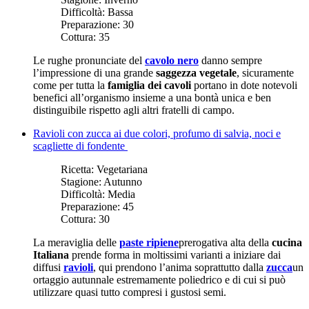
Difficoltà:
Bassa
Preparazione:
30
Cottura:
35
Le rughe pronunciate del
cavolo nero
danno sempre
l’impressione di una grande
saggezza vegetale
, sicuramente
come per tutta la
famiglia dei cavoli
portano in dote notevoli
benefici all’organismo insieme a una bontà unica e ben
distinguibile rispetto agli altri fratelli di campo.
Ravioli con zucca ai due colori, profumo di salvia, noci e
scagliette di fondente
Ricetta:
Vegetariana
Stagione:
Autunno
Difficoltà:
Media
Preparazione:
45
Cottura:
30
La meraviglia delle
paste ripiene
prerogativa alta della
cucina
Italiana
prende forma in moltissimi varianti a iniziare dai
diffusi
ravioli
, qui prendono l’anima soprattutto dalla
zucca
un
ortaggio autunnale estremamente poliedrico e di cui si può
utilizzare quasi tutto compresi i gustosi semi.