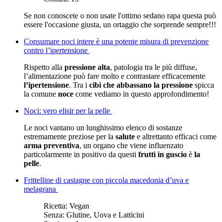
Se non conoscete o non usate l'ottimo sedano rapa questa può
essere l'occasione giusta, un ortaggio che sorprende sempre!!!
Consumare noci intere è una potente misura di prevenzione
contro l’ipertensione
Rispetto alla
pressione alta
, patologia tra le più diffuse,
l’alimentazione può fare molto e contrastare efficacemente
l’ipertensione
. Tra i
cibi che abbassano la pressione
spicca
la comune
noce
come vediamo in questo approfondimento!
Noci: vero elisir per la pelle
Le noci vantano un lunghissimo elenco di sostanze
estremamente preziose per la
salute
e altrettanto efficaci come
arma preventiva
, un organo che viene influenzato
particolarmente in positivo da questi
frutti in guscio
è
la
pelle
.
Frittelline di castagne con piccola macedonia d’uva e
melagrana
Ricetta:
Vegan
Senza:
Glutine, Uova e Latticini