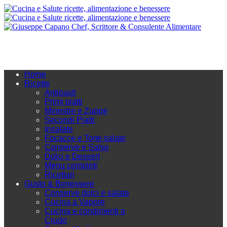
Home
Ricette
Antipasti
Primi piatti
Minestre e Zuppe
Secondi Piatti
Insalate
Focacce e Torte salate
Conserve e Salse
Dolci e Dessert
Menu completi
Ricettari
Gusto & Benessere
Conserve dolci e salate
Cucina a Vapore
Cucina e condimenti a
Crudo