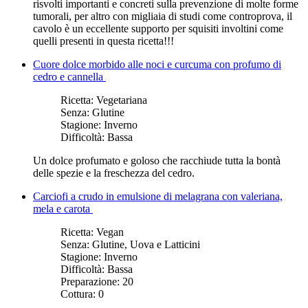
risvolti importanti e concreti sulla prevenzione di molte forme
tumorali, per altro con migliaia di studi come controprova, il
cavolo è un eccellente supporto per squisiti involtini come
quelli presenti in questa ricetta!!!
Cuore dolce morbido alle noci e curcuma con profumo di
cedro e cannella
Ricetta:
Vegetariana
Senza:
Glutine
Stagione:
Inverno
Difficoltà:
Bassa
Un dolce profumato e goloso che racchiude tutta la bontà
delle spezie e la freschezza del cedro.
Carciofi a crudo in emulsione di melagrana con valeriana,
mela e carota
Ricetta:
Vegan
Senza:
Glutine, Uova e Latticini
Stagione:
Inverno
Difficoltà:
Bassa
Preparazione:
20
Cottura:
0