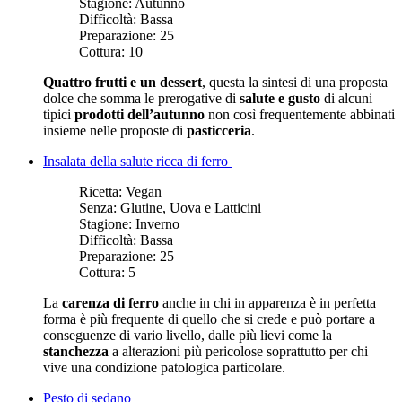
Stagione:
Autunno
Difficoltà:
Bassa
Preparazione:
25
Cottura:
10
Quattro frutti e un dessert
, questa la sintesi di una proposta
dolce che somma le prerogative di
salute e gusto
di alcuni
tipici
prodotti dell’autunno
non così frequentemente abbinati
insieme nelle proposte di
pasticceria
.
Insalata della salute ricca di ferro
Ricetta:
Vegan
Senza:
Glutine, Uova e Latticini
Stagione:
Inverno
Difficoltà:
Bassa
Preparazione:
25
Cottura:
5
La
carenza di ferro
anche in chi in apparenza è in perfetta
forma è più frequente di quello che si crede e può portare a
conseguenze di vario livello, dalle più lievi come la
stanchezza
a alterazioni più pericolose soprattutto per chi
vive una condizione patologica particolare.
Pesto di sedano