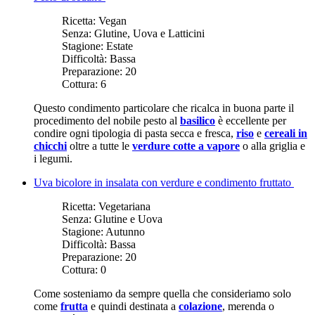
Ricetta:
Vegan
Senza:
Glutine, Uova e Latticini
Stagione:
Estate
Difficoltà:
Bassa
Preparazione:
20
Cottura:
6
Questo condimento particolare che ricalca in buona parte il
procedimento del nobile pesto al
basilico
è eccellente per
condire ogni tipologia di pasta secca e fresca,
riso
e
cereali in
chicchi
oltre a tutte le
verdure cotte a vapore
o alla griglia e
i legumi.
Uva bicolore in insalata con verdure e condimento fruttato
Ricetta:
Vegetariana
Senza:
Glutine e Uova
Stagione:
Autunno
Difficoltà:
Bassa
Preparazione:
20
Cottura:
0
Come sosteniamo da sempre quella che consideriamo solo
come
frutta
e quindi destinata a
colazione
, merenda o