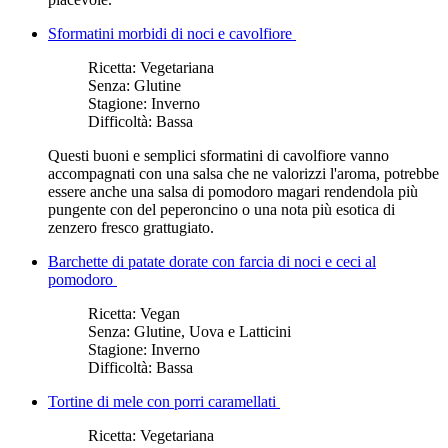
Sformatini morbidi di noci e cavolfiore
Ricetta:
Vegetariana
Senza:
Glutine
Stagione:
Inverno
Difficoltà:
Bassa
Questi buoni e semplici sformatini di cavolfiore vanno
accompagnati con una salsa che ne valorizzi l'aroma, potrebbe
essere anche una salsa di pomodoro magari rendendola più
pungente con del peperoncino o una nota più esotica di
zenzero fresco grattugiato.
Barchette di patate dorate con farcia di noci e ceci al
pomodoro
Ricetta:
Vegan
Senza:
Glutine, Uova e Latticini
Stagione:
Inverno
Difficoltà:
Bassa
Tortine di mele con porri caramellati
Ricetta:
Vegetariana