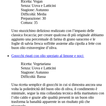
Ricetta:
Vegan
Senza:
Uova e Latticini
Stagione:
Autunno
Difficoltà:
Media
Preparazione:
30
Cottura:
35
Uno stuzzichino delizioso realizzato con l’impasto delle
classica focaccia; per creare qualcosa di più originale abbiamo
aggiunto una percentuale di farina di grano saraceno e le
foglie di salvia fresca soffritte assieme alla cipolla a fette con
buon olio extravergine d’oliva.
Gnocchi rigati con olio speziato al limone e noci
Ricetta:
Vegetariana
Senza:
Uova e Latticini
Stagione:
Autunno
Difficoltà:
Bassa
Una ricetta semplice di gnocchi in cui si dimostra ancora una
volta la poliedricità del buon olio di oliva, il condimento è
minimale, segue la mia collaudata tecnica della marinatura con
l’olio caldo e grazie alle qualità presenti in un buon olio
trasforma la banalità apparente in un risultato più che
piacevole.