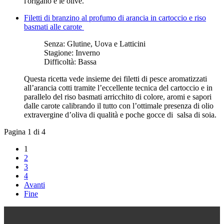
l'origano e le olive.
Filetti di branzino al profumo di arancia in cartoccio e riso
basmati alle carote
Senza:
Glutine, Uova e Latticini
Stagione:
Inverno
Difficoltà:
Bassa
Questa ricetta vede insieme dei filetti di pesce aromatizzati
all’arancia cotti tramite l’eccellente tecnica del cartoccio e in
parallelo del riso basmati arricchito di colore, aromi e sapori
dalle carote calibrando il tutto con l’ottimale presenza di olio
extravergine d’oliva di qualità e poche gocce di salsa di soia.
Pagina 1 di 4
1
2
3
4
Avanti
Fine