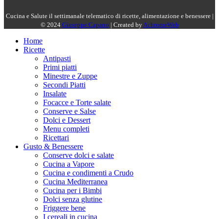
Cucina e Salute il settimanale telematico di ricette, alimentazione e benessere |
© 2024
Giuseppe Capano
| Created by
AchromeWeb
Home
Ricette
Antipasti
Primi piatti
Minestre e Zuppe
Secondi Piatti
Insalate
Focacce e Torte salate
Conserve e Salse
Dolci e Dessert
Menu completi
Ricettari
Gusto & Benessere
Conserve dolci e salate
Cucina a Vapore
Cucina e condimenti a Crudo
Cucina Mediterranea
Cucina per i Bimbi
Dolci senza glutine
Friggere bene
I cereali in cucina