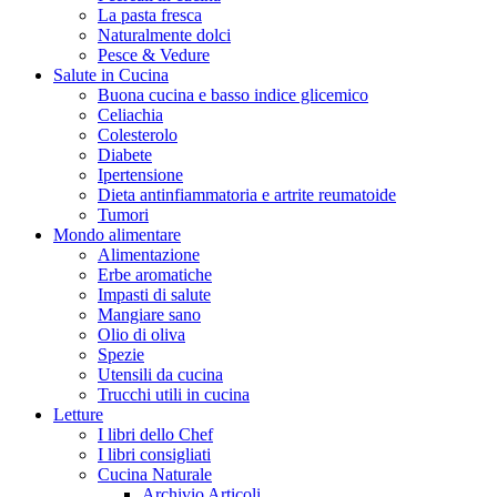
La pasta fresca
Naturalmente dolci
Pesce & Vedure
Salute in Cucina
Buona cucina e basso indice glicemico
Celiachia
Colesterolo
Diabete
Ipertensione
Dieta antinfiammatoria e artrite reumatoide
Tumori
Mondo alimentare
Alimentazione
Erbe aromatiche
Impasti di salute
Mangiare sano
Olio di oliva
Spezie
Utensili da cucina
Trucchi utili in cucina
Letture
I libri dello Chef
I libri consigliati
Cucina Naturale
Archivio Articoli