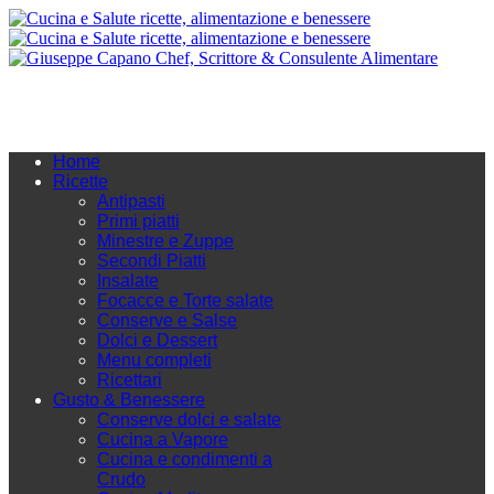
Home
Ricette
Antipasti
Primi piatti
Minestre e Zuppe
Secondi Piatti
Insalate
Focacce e Torte salate
Conserve e Salse
Dolci e Dessert
Menu completi
Ricettari
Gusto & Benessere
Conserve dolci e salate
Cucina a Vapore
Cucina e condimenti a
Crudo