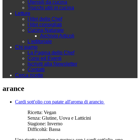
Utensili da cucina
Trucchi utili in cucina
Letture
I libri dello Chef
I libri consigliati
Cucina Naturale
Archivio Articoli
L'editoriale
Chi siamo
La Pagina dello Chef
Corsi ed Eventi
Iscriviti alla Newsletter
Contatti
Cerca ricette
arance
Cardi sott'olio con patate all'aroma di arancio
Ricetta:
Vegan
Senza:
Glutine, Uova e Latticini
Stagione:
Inverno
Difficoltà:
Bassa
Una ricetta semplice e gustosa con i cardi sott'olio, uno