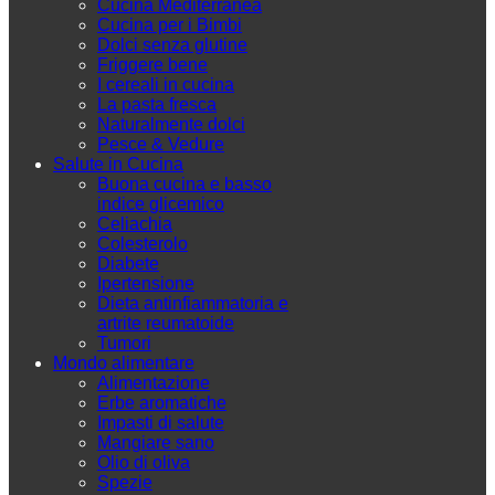
Cucina Mediterranea
Cucina per i Bimbi
Dolci senza glutine
Friggere bene
I cereali in cucina
La pasta fresca
Naturalmente dolci
Pesce & Vedure
Salute in Cucina
Buona cucina e basso
indice glicemico
Celiachia
Colesterolo
Diabete
Ipertensione
Dieta antinfiammatoria e
artrite reumatoide
Tumori
Mondo alimentare
Alimentazione
Erbe aromatiche
Impasti di salute
Mangiare sano
Olio di oliva
Spezie