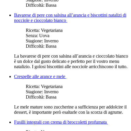
Difficoltà:
Bassa
Bavarese di pere con salsina all’arancia e biscottini natalizi di
nocciole e cioccolato bianco
Ricetta:
Vegetariana
Senza:
Uova
Stagione:
Inverno
Difficoltà:
Bassa
La bavarese di pere con salsina all’arancia e cioccolato bianco
è un dolce dal gusto delicato e perfetto per il vostro menu
natalizio. I golosi biscottini alle nocciole arricchiscono il tutto.
Crespelle alle arance e mele
Ricetta:
Vegetariana
Stagione:
Inverno
Difficoltà:
Bassa
Le mele mature sono zuccherine a sufficienza per addolcire il
dessert, è importante però esaltarle con la scorza di agrume.
Fusilli integrali con crema di broccoletti profumata