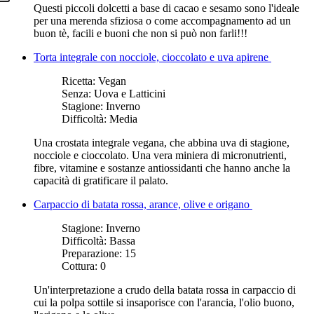
Questi piccoli dolcetti a base di cacao e sesamo sono l'ideale
per una merenda sfiziosa o come accompagnamento ad un
buon tè, facili e buoni che non si può non farli!!!
Torta integrale con nocciole, cioccolato e uva apirene
Ricetta:
Vegan
Senza:
Uova e Latticini
Stagione:
Inverno
Difficoltà:
Media
Una crostata integrale vegana, che abbina uva di stagione,
nocciole e cioccolato. Una vera miniera di micronutrienti,
fibre, vitamine e sostanze antiossidanti che hanno anche la
capacità di gratificare il palato.
Carpaccio di batata rossa, arance, olive e origano
Stagione:
Inverno
Difficoltà:
Bassa
Preparazione:
15
Cottura:
0
Un'interpretazione a crudo della batata rossa in carpaccio di
cui la polpa sottile si insaporisce con l'arancia, l'olio buono,