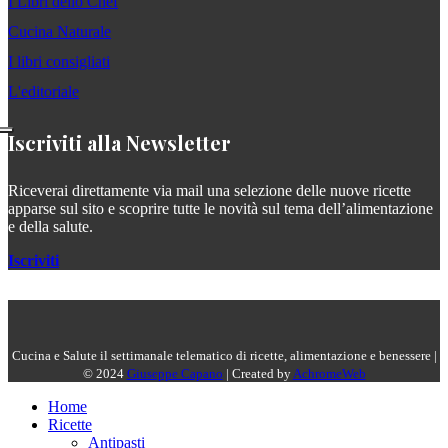
I Libri dello Chef
Cucina Naturale
I libri consigliati
L'editoriale
Iscriviti alla Newsletter
Riceverai direttamente via mail una selezione delle nuove ricette
apparse sul sito e scoprire tutte le novità sul tema dell’alimentazione
e della salute.
Iscriviti
Cucina e Salute il settimanale telematico di ricette, alimentazione e benessere |
© 2024
Giuseppe Capano
| Created by
AchromeWeb
Home
Ricette
Antipasti