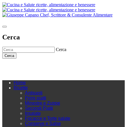
Cerca
Cerca
Cerca
Home
Ricette
Antipasti
Primi piatti
Minestre e Zuppe
Secondi Piatti
Insalate
Focacce e Torte salate
Conserve e Salse