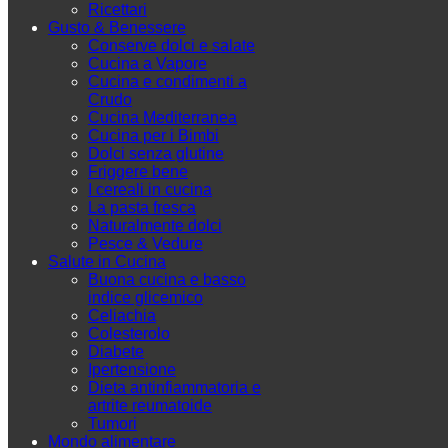
Ricettari
Gusto & Benessere
Conserve dolci e salate
Cucina a Vapore
Cucina e condimenti a
Crudo
Cucina Mediterranea
Cucina per i Bimbi
Dolci senza glutine
Friggere bene
I cereali in cucina
La pasta fresca
Naturalmente dolci
Pesce & Vedure
Salute in Cucina
Buona cucina e basso
indice glicemico
Celiachia
Colesterolo
Diabete
Ipertensione
Dieta antinfiammatoria e
artrite reumatoide
Tumori
Mondo alimentare