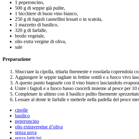
1 peperoncino,
500 g di seppie già pulite,
1 bicchiere di buon vino bianco,
250 g di fagioli cannellini lessati o in scatola,
1 mazzetto di basilico,
320 g di farfalle,
brodo vegetale,
olio extra vergine di oliva,
sale
Preparazione
Sbucciare la cipolla, tritarla finemente e rosolarla coprendola c
Aggiungere le seppie tagliate in fettine sottili e a fuoco vivo lasc
A questo punto bagnarle con il vino bianco lasciandolo evapora
Unire i fagioli e a fuoco basso cuocerli insieme al pesce per 10
Completare in ultimo con il basilico pulito finemente spezzettat
Lessare al dente le farfalle e metterle nella padella del pesce 
cipolle
basilico
peperoncino
olio extravergine d’oliva
senza uova
senza latticini