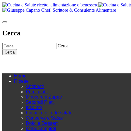
Cerca
Cerca
Cerca
Home
Ricette
Antipasti
Primi piatti
Minestre e Zuppe
Secondi Piatti
Insalate
Focacce e Torte salate
Conserve e Salse
Dolci e Dessert
Menu completi