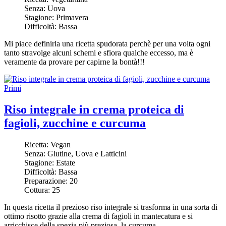
Senza:
Uova
Stagione:
Primavera
Difficoltà:
Bassa
Mi piace definirla una ricetta spudorata perchè per una volta ogni
tanto stravolge alcuni schemi e sfiora qualche eccesso, ma è
veramente da provare per capirne la bontà!!!
Primi
Riso integrale in crema proteica di
fagioli, zucchine e curcuma
Ricetta:
Vegan
Senza:
Glutine, Uova e Latticini
Stagione:
Estate
Difficoltà:
Bassa
Preparazione:
20
Cottura:
25
In questa ricetta il prezioso riso integrale si trasforma in una sorta di
ottimo risotto grazie alla crema di fagioli in mantecatura e si
arricchisce della spezia più preziosa, la curcuma.