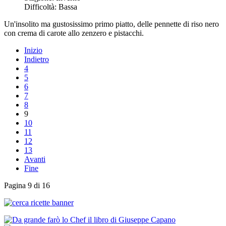
Difficoltà:
Bassa
Un'insolito ma gustosissimo primo piatto, delle pennette di riso nero
con crema di carote allo zenzero e pistacchi.
Inizio
Indietro
4
5
6
7
8
9
10
11
12
13
Avanti
Fine
Pagina 9 di 16