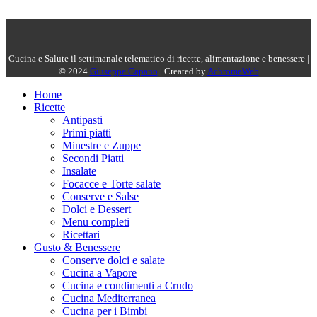
Cucina e Salute il settimanale telematico di ricette, alimentazione e benessere |
© 2024
Giuseppe Capano
| Created by
AchromeWeb
Home
Ricette
Antipasti
Primi piatti
Minestre e Zuppe
Secondi Piatti
Insalate
Focacce e Torte salate
Conserve e Salse
Dolci e Dessert
Menu completi
Ricettari
Gusto & Benessere
Conserve dolci e salate
Cucina a Vapore
Cucina e condimenti a Crudo
Cucina Mediterranea
Cucina per i Bimbi