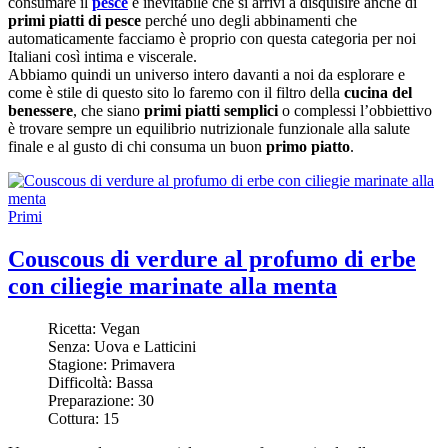
consumare il
pesce
è inevitabile che si arrivi a disquisire anche di
primi piatti di pesce
perché uno degli abbinamenti che
automaticamente facciamo è proprio con questa categoria per noi
Italiani così intima e viscerale.
Abbiamo quindi un universo intero davanti a noi da esplorare e
come è stile di questo sito lo faremo con il filtro della
cucina del
benessere
, che siano
primi piatti semplici
o complessi l’obbiettivo
è trovare sempre un equilibrio nutrizionale funzionale alla salute
finale e al gusto di chi consuma un buon
primo piatto
.
Primi
Couscous di verdure al profumo di erbe
con ciliegie marinate alla menta
Ricetta:
Vegan
Senza:
Uova e Latticini
Stagione:
Primavera
Difficoltà:
Bassa
Preparazione:
30
Cottura:
15