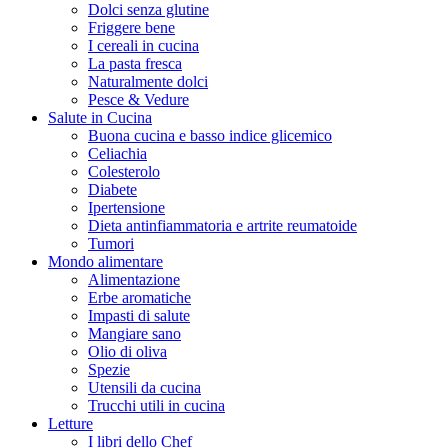
Dolci senza glutine
Friggere bene
I cereali in cucina
La pasta fresca
Naturalmente dolci
Pesce & Vedure
Salute in Cucina
Buona cucina e basso indice glicemico
Celiachia
Colesterolo
Diabete
Ipertensione
Dieta antinfiammatoria e artrite reumatoide
Tumori
Mondo alimentare
Alimentazione
Erbe aromatiche
Impasti di salute
Mangiare sano
Olio di oliva
Spezie
Utensili da cucina
Trucchi utili in cucina
Letture
I libri dello Chef