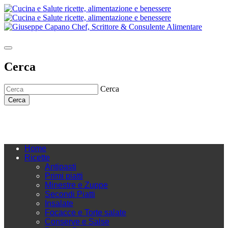
Cerca
Cerca
Cerca
Home
Ricette
Antipasti
Primi piatti
Minestre e Zuppe
Secondi Piatti
Insalate
Focacce e Torte salate
Conserve e Salse