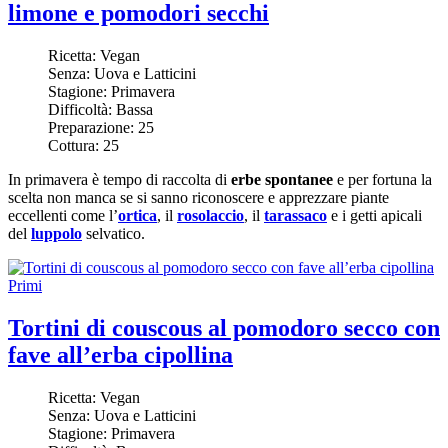
limone e pomodori secchi
Ricetta:
Vegan
Senza:
Uova e Latticini
Stagione:
Primavera
Difficoltà:
Bassa
Preparazione:
25
Cottura:
25
In primavera è tempo di raccolta di
erbe spontanee
e per fortuna la
scelta non manca se si sanno riconoscere e apprezzare piante
eccellenti come l’
ortica
, il
rosolaccio
, il
tarassaco
e i getti apicali
del
luppolo
selvatico.
Primi
Tortini di couscous al pomodoro secco con
fave all’erba cipollina
Ricetta:
Vegan
Senza:
Uova e Latticini
Stagione:
Primavera