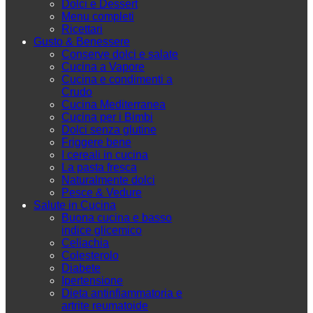
Dolci e Dessert
Menu completi
Ricettari
Gusto & Benessere
Conserve dolci e salate
Cucina a Vapore
Cucina e condimenti a
Crudo
Cucina Mediterranea
Cucina per i Bimbi
Dolci senza glutine
Friggere bene
I cereali in cucina
La pasta fresca
Naturalmente dolci
Pesce & Vedure
Salute in Cucina
Buona cucina e basso
indice glicemico
Celiachia
Colesterolo
Diabete
Ipertensione
Dieta antinfiammatoria e
artrite reumatoide