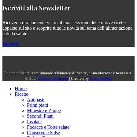
Iscriviti alla Newsletter
Riceverai direttamente via mail una selezione delle nuove ricette
apparse sul sito e scoprire tutte le novità sul tema dell’alimentazione
e della salute.
Iscriviti
Cucina e Salute il settimanale telematico di ricette, alimentazione e benessere |
© 2024
Giuseppe Capano
| Created by
AchromeWeb
Home
Ricette
Antipasti
Primi piatti
Minestre e Zuppe
Secondi Piatti
Insalate
Focacce e Torte salate
Conserve e Salse