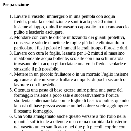
Preparazione
Lavare il vasetto, immergerlo in una pentola con acqua
fredda, portarla e ebollizione e sanificarlo per 20 minuti
insieme al tappo, quindi travasarlo capovolto in un canovaccio
pulito e lasciarlo asciugare.
Mondare con cura le ortiche utilizzando dei guanti protettivi,
conservare solo le cimette e le foglie più belle eliminando in
particolare i fusti pelosi e i rametti laterali troppo fibrosi e duri.
Lavare con cura le foglie, lessarle per 1-2 minuti al massimo
in abbondante acqua bollente, scolarle con una schiumarola
travasandole in acqua ghiacciata e una volta fredda scolarle e
strizzarle il più possibile.
Mettere in un piccolo frullatore o in un mortaio l’aglio insieme
agli anacardi e iniziare a frullare a impulsi di pochi secondi o
lavorare con il pestello.
Ottenuta una pasta di base grezza unire prima una parte del
formaggio insieme a poco sale e successivamente l’ortica
sbollentata alternandola con le foglie di basilico pulite, quando
la pasta di base grezza assume un bel colore verde aggiungere
il restante formaggio.
Una volta amalgamato anche questo versare a filo l'olio nella
quantità sufficiente a ottenere una crema morbida da trasferire
nel vasetto unico sanificato o nei due più piccoli, coprire con