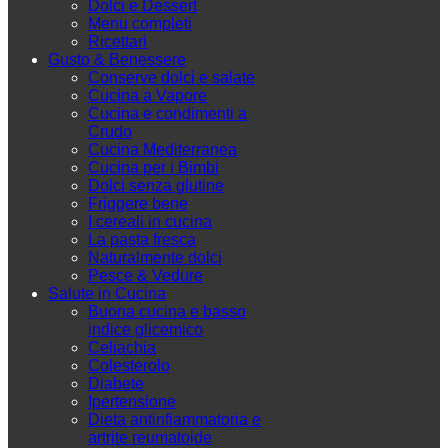
Dolci e Dessert
Menu completi
Ricettari
Gusto & Benessere
Conserve dolci e salate
Cucina a Vapore
Cucina e condimenti a
Crudo
Cucina Mediterranea
Cucina per i Bimbi
Dolci senza glutine
Friggere bene
I cereali in cucina
La pasta fresca
Naturalmente dolci
Pesce & Vedure
Salute in Cucina
Buona cucina e basso
indice glicemico
Celiachia
Colesterolo
Diabete
Ipertensione
Dieta antinfiammatoria e
artrite reumatoide