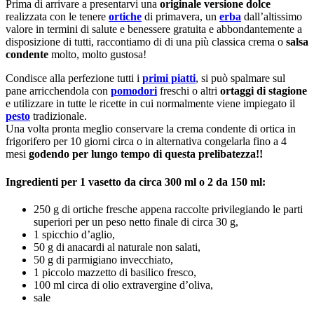
Prima di arrivare a presentarvi una
originale versione dolce
realizzata con le tenere
ortiche
di primavera, un
erba
dall’altissimo
valore in termini di salute e benessere gratuita e abbondantemente a
disposizione di tutti, raccontiamo di di una più classica crema o
salsa
condente
molto, molto gustosa!
Condisce alla perfezione tutti i
primi piatti
, si può spalmare sul
pane arricchendola con
pomodori
freschi o altri
ortaggi di stagione
e utilizzare in tutte le ricette in cui normalmente viene impiegato il
pesto
tradizionale.
Una volta pronta meglio conservare la crema condente di ortica in
frigorifero per 10 giorni circa o in alternativa congelarla fino a 4
mesi
godendo per lungo tempo di questa prelibatezza!!
Ingredienti per 1 vasetto da circa 300 ml o 2 da 150 ml:
250 g di ortiche fresche appena raccolte privilegiando le parti
superiori per un peso netto finale di circa 30 g,
1 spicchio d’aglio,
50 g di anacardi al naturale non salati,
50 g di parmigiano invecchiato,
1 piccolo mazzetto di basilico fresco,
100 ml circa di olio extravergine d’oliva,
sale