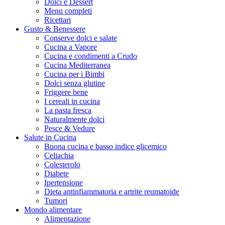
Dolci e Dessert
Menu completi
Ricettari
Gusto & Benessere
Conserve dolci e salate
Cucina a Vapore
Cucina e condimenti a Crudo
Cucina Mediterranea
Cucina per i Bimbi
Dolci senza glutine
Friggere bene
I cereali in cucina
La pasta fresca
Naturalmente dolci
Pesce & Vedure
Salute in Cucina
Buona cucina e basso indice glicemico
Celiachia
Colesterolo
Diabete
Ipertensione
Dieta antinfiammatoria e artrite reumatoide
Tumori
Mondo alimentare
Alimentazione