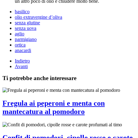
un altro poco di olio e chiudere molto bene.
basilico
olio extravergine d’oliva
senza glutine
senza uova
aglio
parmigiano
ortica
anacardi
Indietro
Avanti
Ti potrebbe anche interessare
Fregula ai peperoni e menta con
mantecatura al pomodoro
Confit di pomodori, cipolle rosse e carote