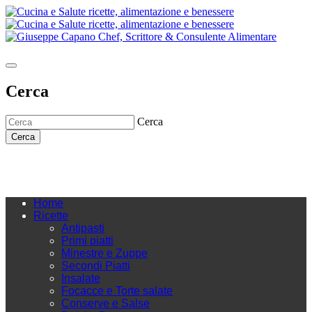
Cerca
Cerca
Cerca
Home
Ricette
Antipasti
Primi piatti
Minestre e Zuppe
Secondi Piatti
Insalate
Focacce e Torte salate
Conserve e Salse