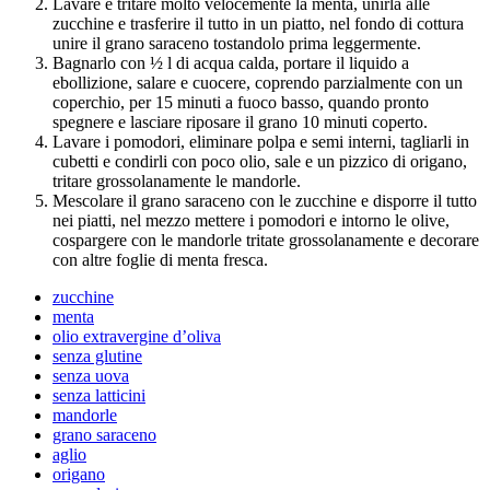
Lavare e tritare molto velocemente la menta, unirla alle
zucchine e trasferire il tutto in un piatto, nel fondo di cottura
unire il grano saraceno tostandolo prima leggermente.
Bagnarlo con ½ l di acqua calda, portare il liquido a
ebollizione, salare e cuocere, coprendo parzialmente con un
coperchio, per 15 minuti a fuoco basso, quando pronto
spegnere e lasciare riposare il grano 10 minuti coperto.
Lavare i pomodori, eliminare polpa e semi interni, tagliarli in
cubetti e condirli con poco olio, sale e un pizzico di origano,
tritare grossolanamente le mandorle.
Mescolare il grano saraceno con le zucchine e disporre il tutto
nei piatti, nel mezzo mettere i pomodori e intorno le olive,
cospargere con le mandorle tritate grossolanamente e decorare
con altre foglie di menta fresca.
zucchine
menta
olio extravergine d’oliva
senza glutine
senza uova
senza latticini
mandorle
grano saraceno
aglio
origano