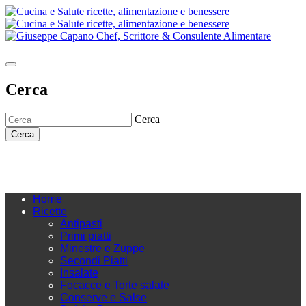
Cerca
Cerca
Cerca
Home
Ricette
Antipasti
Primi piatti
Minestre e Zuppe
Secondi Piatti
Insalate
Focacce e Torte salate
Conserve e Salse