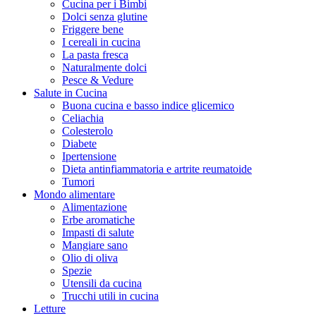
Cucina per i Bimbi
Dolci senza glutine
Friggere bene
I cereali in cucina
La pasta fresca
Naturalmente dolci
Pesce & Vedure
Salute in Cucina
Buona cucina e basso indice glicemico
Celiachia
Colesterolo
Diabete
Ipertensione
Dieta antinfiammatoria e artrite reumatoide
Tumori
Mondo alimentare
Alimentazione
Erbe aromatiche
Impasti di salute
Mangiare sano
Olio di oliva
Spezie
Utensili da cucina
Trucchi utili in cucina
Letture