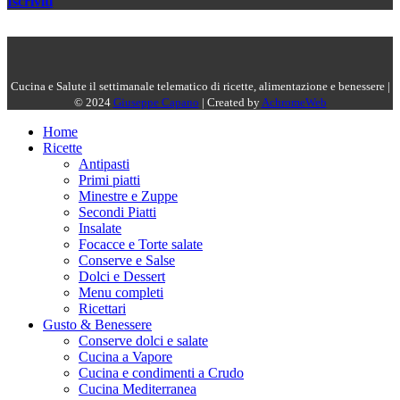
Iscriviti
Cucina e Salute il settimanale telematico di ricette, alimentazione e benessere |
© 2024
Giuseppe Capano
| Created by
AchromeWeb
Home
Ricette
Antipasti
Primi piatti
Minestre e Zuppe
Secondi Piatti
Insalate
Focacce e Torte salate
Conserve e Salse
Dolci e Dessert
Menu completi
Ricettari
Gusto & Benessere
Conserve dolci e salate
Cucina a Vapore
Cucina e condimenti a Crudo
Cucina Mediterranea