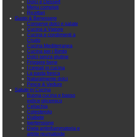
Dolci e Dessert
Menu completi
Ricettari
Gusto & Benessere
Conserve dolci e salate
Cucina a Vapore
Cucina e condimenti a
Crudo
Cucina Mediterranea
Cucina per i Bimbi
Dolci senza glutine
Friggere bene
I cereali in cucina
La pasta fresca
Naturalmente dolci
Pesce & Vedure
Salute in Cucina
Buona cucina e basso
indice glicemico
Celiachia
Colesterolo
Diabete
Ipertensione
Dieta antinfiammatoria e
artrite reumatoide