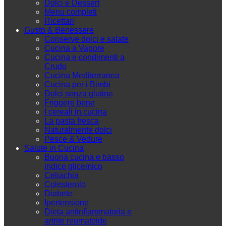
Dolci e Dessert
Menu completi
Ricettari
Gusto & Benessere
Conserve dolci e salate
Cucina a Vapore
Cucina e condimenti a
Crudo
Cucina Mediterranea
Cucina per i Bimbi
Dolci senza glutine
Friggere bene
I cereali in cucina
La pasta fresca
Naturalmente dolci
Pesce & Vedure
Salute in Cucina
Buona cucina e basso
indice glicemico
Celiachia
Colesterolo
Diabete
Ipertensione
Dieta antinfiammatoria e
artrite reumatoide