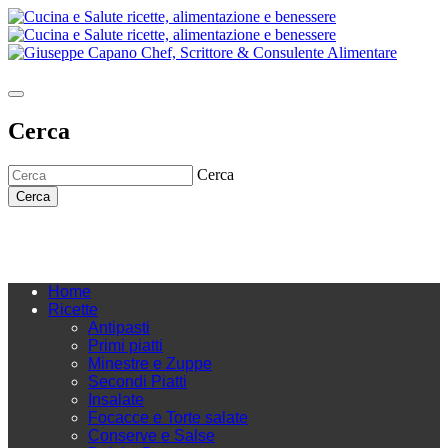
Cerca
Cerca
Cerca
Home
Ricette
Antipasti
Primi piatti
Minestre e Zuppe
Secondi Piatti
Insalate
Focacce e Torte salate
Conserve e Salse