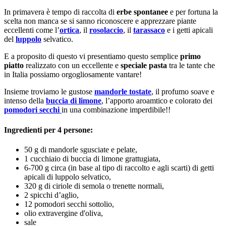
In primavera è tempo di raccolta di
erbe spontanee
e per fortuna la
scelta non manca se si sanno riconoscere e apprezzare piante
eccellenti come l’
ortica
, il
rosolaccio
, il
tarassaco
e i getti apicali
del
luppolo
selvatico.
E a proposito di questo vi presentiamo questo semplice
primo
piatto
realizzato con un eccellente e
speciale pasta
tra le tante che
in Italia possiamo orgogliosamente vantare!
Insieme troviamo le gustose
mandorle tostate
, il profumo soave e
intenso della
buccia di limone
, l’apporto aroamtico e colorato dei
pomodori secchi
in una combinazione imperdibile!!
Ingredienti per 4 persone:
50 g di mandorle sgusciate e pelate,
1 cucchiaio di buccia di limone grattugiata,
6-700 g circa (in base al tipo di raccolto e agli scarti) di getti
apicali di luppolo selvatico,
320 g di ciriole di semola o trenette normali,
2 spicchi d’aglio,
12 pomodori secchi sottolio,
olio extravergine d'oliva,
sale