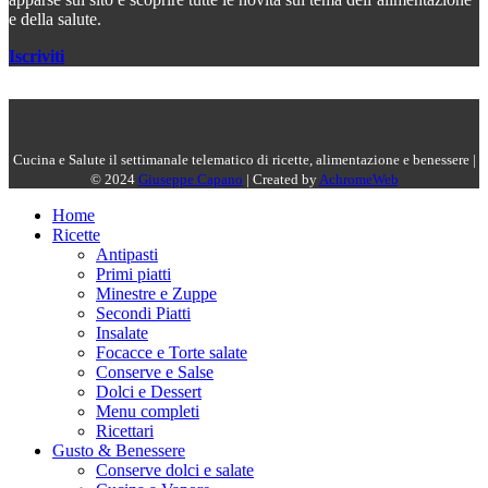
e della salute.
Iscriviti
Cucina e Salute il settimanale telematico di ricette, alimentazione e benessere |
© 2024
Giuseppe Capano
| Created by
AchromeWeb
Home
Ricette
Antipasti
Primi piatti
Minestre e Zuppe
Secondi Piatti
Insalate
Focacce e Torte salate
Conserve e Salse
Dolci e Dessert
Menu completi
Ricettari
Gusto & Benessere
Conserve dolci e salate