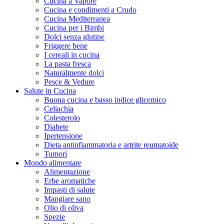
Cucina a Vapore
Cucina e condimenti a Crudo
Cucina Mediterranea
Cucina per i Bimbi
Dolci senza glutine
Friggere bene
I cereali in cucina
La pasta fresca
Naturalmente dolci
Pesce & Vedure
Salute in Cucina
Buona cucina e basso indice glicemico
Celiachia
Colesterolo
Diabete
Ipertensione
Dieta antinfiammatoria e artrite reumatoide
Tumori
Mondo alimentare
Alimentazione
Erbe aromatiche
Impasti di salute
Mangiare sano
Olio di oliva
Spezie