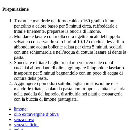
Preparazione
Tostare le mandorle nel forno caldo a 160 gradi o in un
pentolino a calore basso per 5 minuti circa, raffreddarle e
tritarle finemente, preparare la buccia di limone.
Mondare e lavare con molta cura i getti apicali del luppolo
selvatico conservando solo i primi 10-12 cm circa, lessarli in
abbondante acqua bollente salata per circa 5 minuti, scolarli
con una schiumarola e nell’acqua di cottura lessare al dente la
pasta.
Sbucciare e tritare l’aglio, rosolarlo velocemente con 4
cucchiai abbondanti di olio, aggiungere il luppolo e lasciarlo
insaporire per 5 minuti bagnandolo con un poco di acqua di
cottura della pasta.
Aggiungere i pomodori sottolio tagliati in striscioline e le
mandorle tritate, scolare la pasta non troppo asciutta e saltarla
nella padella del luppolo, distribuirla nei piatti e cospargerla
con la buccia di limone grattugiata.
limone
olio extravergine d’oliva
senza uova
senza latticini
aglio