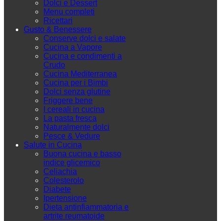
Dolci e Dessert
Menu completi
Ricettari
Gusto & Benessere
Conserve dolci e salate
Cucina a Vapore
Cucina e condimenti a
Crudo
Cucina Mediterranea
Cucina per i Bimbi
Dolci senza glutine
Friggere bene
I cereali in cucina
La pasta fresca
Naturalmente dolci
Pesce & Vedure
Salute in Cucina
Buona cucina e basso
indice glicemico
Celiachia
Colesterolo
Diabete
Ipertensione
Dieta antinfiammatoria e
artrite reumatoide