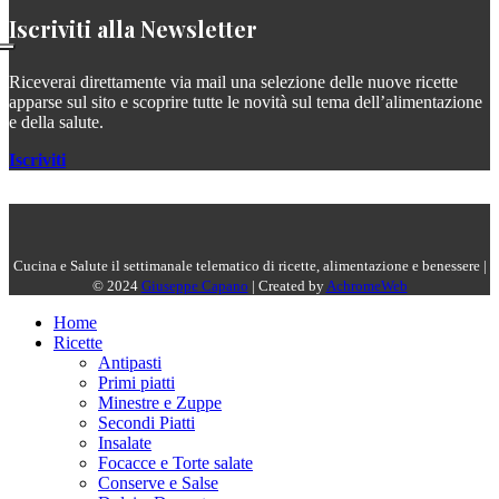
Iscriviti alla Newsletter
Riceverai direttamente via mail una selezione delle nuove ricette
apparse sul sito e scoprire tutte le novità sul tema dell’alimentazione
e della salute.
Iscriviti
Cucina e Salute il settimanale telematico di ricette, alimentazione e benessere |
© 2024
Giuseppe Capano
| Created by
AchromeWeb
Home
Ricette
Antipasti
Primi piatti
Minestre e Zuppe
Secondi Piatti
Insalate
Focacce e Torte salate
Conserve e Salse