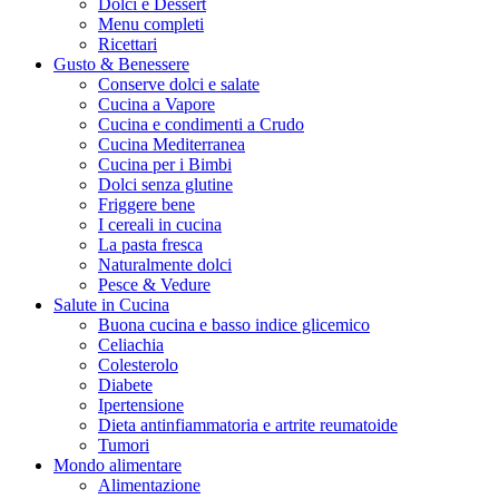
Dolci e Dessert
Menu completi
Ricettari
Gusto & Benessere
Conserve dolci e salate
Cucina a Vapore
Cucina e condimenti a Crudo
Cucina Mediterranea
Cucina per i Bimbi
Dolci senza glutine
Friggere bene
I cereali in cucina
La pasta fresca
Naturalmente dolci
Pesce & Vedure
Salute in Cucina
Buona cucina e basso indice glicemico
Celiachia
Colesterolo
Diabete
Ipertensione
Dieta antinfiammatoria e artrite reumatoide
Tumori
Mondo alimentare
Alimentazione