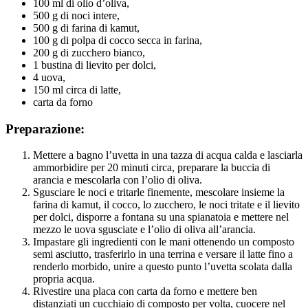
100 ml di olio d’oliva,
500 g di noci intere,
500 g di farina di kamut,
100 g di polpa di cocco secca in farina,
200 g di zucchero bianco,
1 bustina di lievito per dolci,
4 uova,
150 ml circa di latte,
carta da forno
Preparazione:
Mettere a bagno l’uvetta in una tazza di acqua calda e lasciarla
ammorbidire per 20 minuti circa, preparare la buccia di
arancia e mescolarla con l’olio di oliva.
Sgusciare le noci e tritarle finemente, mescolare insieme la
farina di kamut, il cocco, lo zucchero, le noci tritate e il lievito
per dolci, disporre a fontana su una spianatoia e mettere nel
mezzo le uova sgusciate e l’olio di oliva all’arancia.
Impastare gli ingredienti con le mani ottenendo un composto
semi asciutto, trasferirlo in una terrina e versare il latte fino a
renderlo morbido, unire a questo punto l’uvetta scolata dalla
propria acqua.
Rivestire una placa con carta da forno e mettere ben
distanziati un cucchiaio di composto per volta, cuocere nel