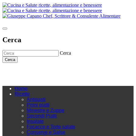
Cerca
Cerca
Cerca
Home
Ricette
Antipasti
Primi piatti
Minestre e Zuppe
Secondi Piatti
Insalate
Focacce e Torte salate
Conserve e Salse