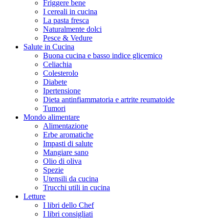
Friggere bene
I cereali in cucina
La pasta fresca
Naturalmente dolci
Pesce & Vedure
Salute in Cucina
Buona cucina e basso indice glicemico
Celiachia
Colesterolo
Diabete
Ipertensione
Dieta antinfiammatoria e artrite reumatoide
Tumori
Mondo alimentare
Alimentazione
Erbe aromatiche
Impasti di salute
Mangiare sano
Olio di oliva
Spezie
Utensili da cucina
Trucchi utili in cucina
Letture
I libri dello Chef
I libri consigliati