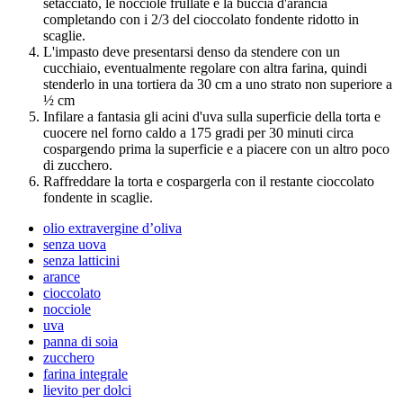
setacciato, le nocciole frullate e la buccia d'arancia
completando con i 2/3 del cioccolato fondente ridotto in
scaglie.
L'impasto deve presentarsi denso da stendere con un
cucchiaio, eventualmente regolare con altra farina, quindi
stenderlo in una tortiera da 30 cm a uno strato non superiore a
½ cm
Infilare a fantasia gli acini d'uva sulla superficie della torta e
cuocere nel forno caldo a 175 gradi per 30 minuti circa
cospargendo prima la superficie e a piacere con un altro poco
di zucchero.
Raffreddare la torta e cospargerla con il restante cioccolato
fondente in scaglie.
olio extravergine d’oliva
senza uova
senza latticini
arance
cioccolato
nocciole
uva
panna di soia
zucchero
farina integrale
lievito per dolci