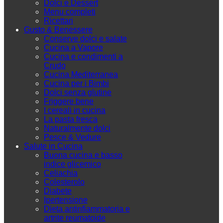
Dolci e Dessert
Menu completi
Ricettari
Gusto & Benessere
Conserve dolci e salate
Cucina a Vapore
Cucina e condimenti a
Crudo
Cucina Mediterranea
Cucina per i Bimbi
Dolci senza glutine
Friggere bene
I cereali in cucina
La pasta fresca
Naturalmente dolci
Pesce & Vedure
Salute in Cucina
Buona cucina e basso
indice glicemico
Celiachia
Colesterolo
Diabete
Ipertensione
Dieta antinfiammatoria e
artrite reumatoide