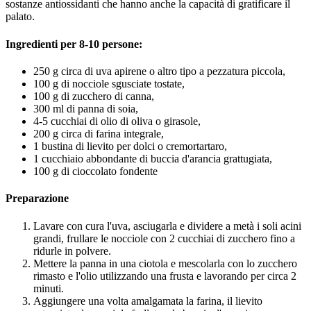
sostanze antiossidanti che hanno anche la capacità di gratificare il
palato.
Ingredienti per 8-10 persone:
250 g circa di uva apirene o altro tipo a pezzatura piccola,
100 g di nocciole sgusciate tostate,
100 g di zucchero di canna,
300 ml di panna di soia,
4-5 cucchiai di olio di oliva o girasole,
200 g circa di farina integrale,
1 bustina di lievito per dolci o cremortartaro,
1 cucchiaio abbondante di buccia d'arancia grattugiata,
100 g di cioccolato fondente
Preparazione
Lavare con cura l'uva, asciugarla e dividere a metà i soli acini
grandi, frullare le nocciole con 2 cucchiai di zucchero fino a
ridurle in polvere.
Mettere la panna in una ciotola e mescolarla con lo zucchero
rimasto e l'olio utilizzando una frusta e lavorando per circa 2
minuti.
Aggiungere una volta amalgamata la farina, il lievito