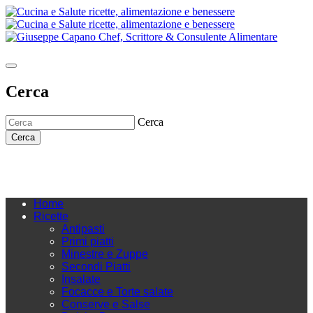
Cerca
Cerca
Cerca
Home
Ricette
Antipasti
Primi piatti
Minestre e Zuppe
Secondi Piatti
Insalate
Focacce e Torte salate
Conserve e Salse