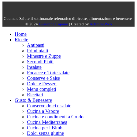
Cucina e Salute il settimanale telematico di ricette, alimentazione e benessere |
© 2024
Giuseppe Capano
| Created by
AchromeWeb
Home
Ricette
Antipasti
Primi piatti
Minestre e Zuppe
Secondi Piatti
Insalate
Focacce e Torte salate
Conserve e Salse
Dolci e Dessert
Menu completi
Ricettari
Gusto & Benessere
Conserve dolci e salate
Cucina a Vapore
Cucina e condimenti a Crudo
Cucina Mediterranea
Cucina per i Bimbi
Dolci senza glutine