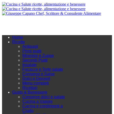
Home
Ricette
Antipasti
Primi piatti
Minestre e Zuppe
Secondi Piatti
Insalate
Focacce e Torte salate
Conserve e Salse
Dolci e Dessert
Menu completi
Ricettari
Gusto & Benessere
Conserve dolci e salate
Cucina a Vapore
Cucina e condimenti a
Crudo