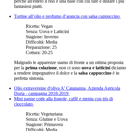
perché all'estero il riso è una base con cui fare e disfare i più
fantasiosi piatti.
Tortine all’olio e profumo d’arancia con salsa cappuccino
Ricetta:
Vegan
Senza:
Uova e Latticini
Stagione:
Inverno
Difficoltà:
Media
Preparazione:
25
Cottura:
20-25
Malgrado le apparenze siamo di fronte a un ottima proposta
per la
prima colazione
, non ci sono
uova e latticini
diciamo
a rendere impegnativo il dolce e la
salsa cappuccino
è in
perfetta sintonia.
Olio extravergine d'oliva A' Catananna, Azienda Agricola
Doria - campagna 2018-2019
Mini panne cotte alla fragole, caffè e menta con tris di
cioccolato
Ricetta:
Vegetariana
Senza:
Glutine e Uova
Stagione:
Primavera
Difficoltà:
Media