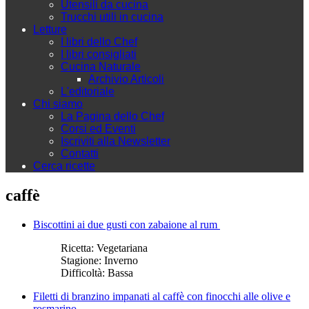
Utensili da cucina
Trucchi utili in cucina
Letture
I libri dello Chef
I libri consigliati
Cucina Naturale
Archivio Articoli
L'editoriale
Chi siamo
La Pagina dello Chef
Corsi ed Eventi
Iscriviti alla Newsletter
Contatti
Cerca ricette
caffè
Biscottini ai due gusti con zabaione al rum
Ricetta:
Vegetariana
Stagione:
Inverno
Difficoltà:
Bassa
Filetti di branzino impanati al caffè con finocchi alle olive e
rosmarino