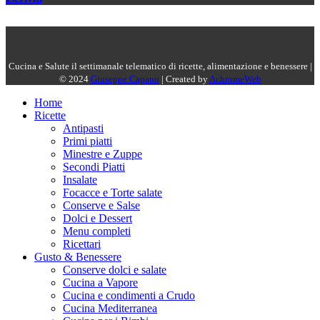
Cucina e Salute il settimanale telematico di ricette, alimentazione e benessere |
© 2024
Giuseppe Capano
| Created by
AchromeWeb
Home
Ricette
Antipasti
Primi piatti
Minestre e Zuppe
Secondi Piatti
Insalate
Focacce e Torte salate
Conserve e Salse
Dolci e Dessert
Menu completi
Ricettari
Gusto & Benessere
Conserve dolci e salate
Cucina a Vapore
Cucina e condimenti a Crudo
Cucina Mediterranea