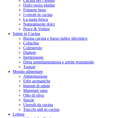
Cucina per i Bimbi
Dolci senza glutine
Friggere bene
I cereali in cucina
La pasta fresca
Naturalmente dolci
Pesce & Vedure
Salute in Cucina
Buona cucina e basso indice glicemico
Celiachia
Colesterolo
Diabete
Ipertensione
Dieta antinfiammatoria e artrite reumatoide
Tumori
Mondo alimentare
Alimentazione
Erbe aromatiche
Impasti di salute
Mangiare sano
Olio di oliva
Spezie
Utensili da cucina
Trucchi utili in cucina
Letture