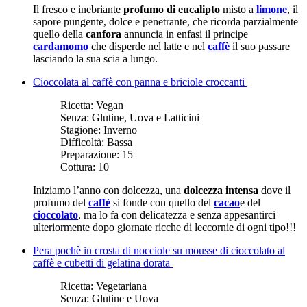
Il fresco e inebriante
profumo di eucalipto
misto a
limone
, il
sapore pungente, dolce e penetrante, che ricorda parzialmente
quello della
canfora
annuncia in enfasi il principe
cardamomo
che disperde nel latte e nel
caffè
il suo passare
lasciando la sua scia a lungo.
Cioccolata al caffè con panna e briciole croccanti
Ricetta:
Vegan
Senza:
Glutine, Uova e Latticini
Stagione:
Inverno
Difficoltà:
Bassa
Preparazione:
15
Cottura:
10
Iniziamo l’anno con dolcezza, una
dolcezza intensa
dove il
profumo del
caffè
si fonde con quello del
cacao
e del
cioccolato
, ma lo fa con delicatezza e senza appesantirci
ulteriormente dopo giornate ricche di leccornie di ogni tipo!!!
Pera pochè in crosta di nocciole su mousse di cioccolato al
caffè e cubetti di gelatina dorata
Ricetta:
Vegetariana
Senza:
Glutine e Uova