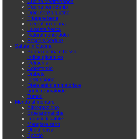
Cucina Mediterranea
Cucina per i Bimbi
Dolci senza glutine
Friggere bene
I cereali in cucina
La pasta fresca
Naturalmente dolci
Pesce & Vedure
Salute in Cucina
Buona cucina e basso
indice glicemico
Celiachia
Colesterolo
Diabete
Ipertensione
Dieta antinfiammatoria e
artrite reumatoide
Tumori
Mondo alimentare
Alimentazione
Erbe aromatiche
Impasti di salute
Mangiare sano
Olio di oliva
Spezie