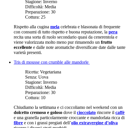
Stagione:
Inverno
Difficoltà:
Media
Preparazione:
30
Cottura:
25
Rispetto alla cugina
mela
celebrata e blasonata di frequente
con consumi di tutto rispetto e buona reputazione, la
pera
recita una sorta di ruolo secondario quasi da cenerentola e
viene valorizzata molto meno pur rimanendo un
frutto
eccellente
e dalle note aromatiche diversificate date dalle tante
varietà presenti.
Tris di mousse con crumble alle mandorle
Ricetta:
Vegetariana
Senza:
Uova
Stagione:
Inverno
Difficoltà:
Media
Preparazione:
30
Cottura:
10
Chiudiamo la settimana e ci coccoliamo nel weekend con un
dolcetto cremoso e goloso
dove il
cioccolato
rincorre il
caffè
e una granella particolarmente croccante e mandorlata ricca di
fibre
e con i grassi pregiati dell’
olio extravergine d’oliva
ricopre i diversi strati morbidi.