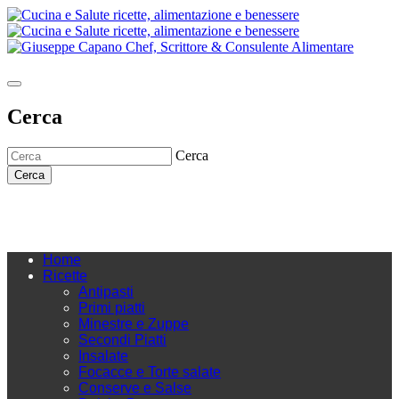
Cerca
Cerca
Cerca
Home
Ricette
Antipasti
Primi piatti
Minestre e Zuppe
Secondi Piatti
Insalate
Focacce e Torte salate
Conserve e Salse