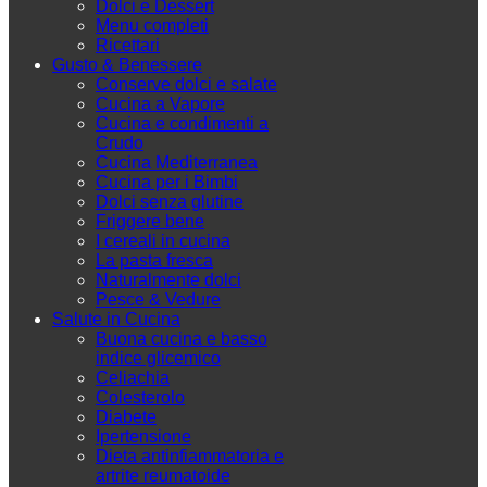
Dolci e Dessert
Menu completi
Ricettari
Gusto & Benessere
Conserve dolci e salate
Cucina a Vapore
Cucina e condimenti a
Crudo
Cucina Mediterranea
Cucina per i Bimbi
Dolci senza glutine
Friggere bene
I cereali in cucina
La pasta fresca
Naturalmente dolci
Pesce & Vedure
Salute in Cucina
Buona cucina e basso
indice glicemico
Celiachia
Colesterolo
Diabete
Ipertensione
Dieta antinfiammatoria e
artrite reumatoide