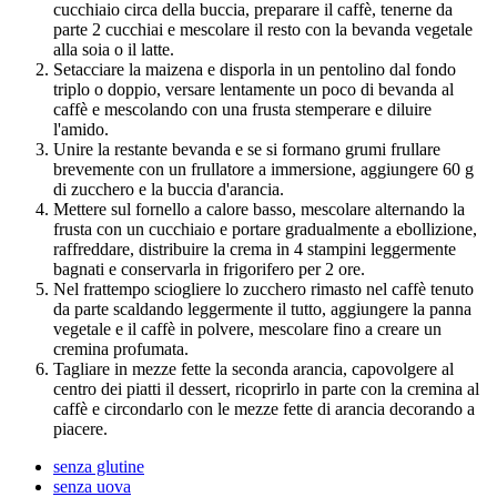
cucchiaio circa della buccia, preparare il caffè, tenerne da
parte 2 cucchiai e mescolare il resto con la bevanda vegetale
alla soia o il latte.
Setacciare la maizena e disporla in un pentolino dal fondo
triplo o doppio, versare lentamente un poco di bevanda al
caffè e mescolando con una frusta stemperare e diluire
l'amido.
Unire la restante bevanda e se si formano grumi frullare
brevemente con un frullatore a immersione, aggiungere 60 g
di zucchero e la buccia d'arancia.
Mettere sul fornello a calore basso, mescolare alternando la
frusta con un cucchiaio e portare gradualmente a ebollizione,
raffreddare, distribuire la crema in 4 stampini leggermente
bagnati e conservarla in frigorifero per 2 ore.
Nel frattempo sciogliere lo zucchero rimasto nel caffè tenuto
da parte scaldando leggermente il tutto, aggiungere la panna
vegetale e il caffè in polvere, mescolare fino a creare un
cremina profumata.
Tagliare in mezze fette la seconda arancia, capovolgere al
centro dei piatti il dessert, ricoprirlo in parte con la cremina al
caffè e circondarlo con le mezze fette di arancia decorando a
piacere.
senza glutine
senza uova