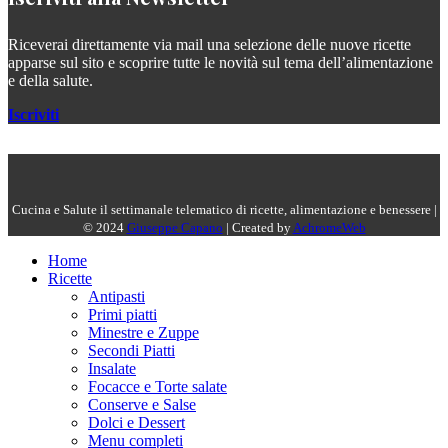
Riceverai direttamente via mail una selezione delle nuove ricette
apparse sul sito e scoprire tutte le novità sul tema dell’alimentazione
e della salute.
Iscriviti
Cucina e Salute il settimanale telematico di ricette, alimentazione e benessere |
© 2024
Giuseppe Capano
| Created by
AchromeWeb
Home
Ricette
Antipasti
Primi piatti
Minestre e Zuppe
Secondi Piatti
Insalate
Focacce e Torte salate
Conserve e Salse
Dolci e Dessert
Menu completi