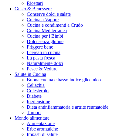
Ricettari
Gusto & Benessere
Conserve dolci e salate
Cucina a Vapore
Cucina e condimenti a Crudo
Cucina Mediterranea
Cucina per i Bimbi
Dolci senza glutine
Friggere bene
I cereali in cucina
La pasta fresca
Naturalmente dolci
Pesce & Vedure
Salute in Cucina
Buona cucina e basso indice glicemico
Celiachia
Colesterolo
Diabete
Ipertensione
Dieta antinfiammatoria e artrite reumatoide
Tumori
Mondo alimentare
Alimentazione
Erbe aromatiche
Impasti di salute