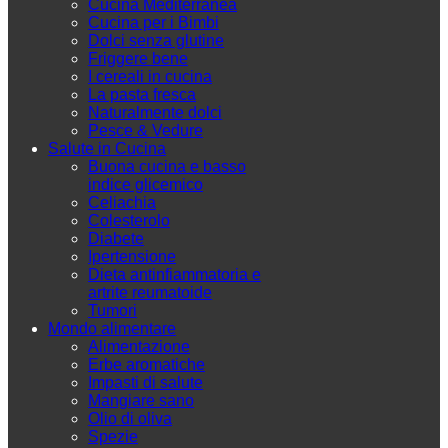
Cucina Mediterranea
Cucina per i Bimbi
Dolci senza glutine
Friggere bene
I cereali in cucina
La pasta fresca
Naturalmente dolci
Pesce & Vedure
Salute in Cucina
Buona cucina e basso
indice glicemico
Celiachia
Colesterolo
Diabete
Ipertensione
Dieta antinfiammatoria e
artrite reumatoide
Tumori
Mondo alimentare
Alimentazione
Erbe aromatiche
Impasti di salute
Mangiare sano
Olio di oliva
Spezie