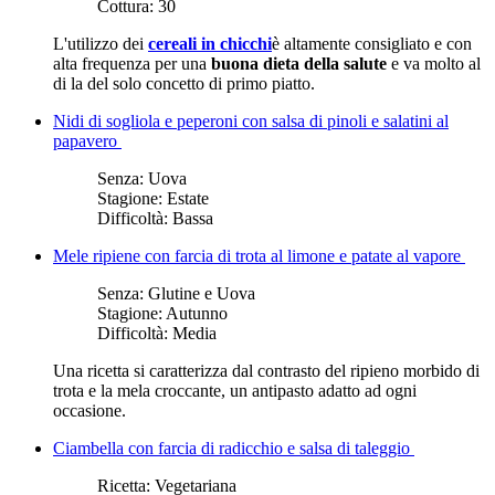
Cottura:
30
​L'utilizzo dei
cereali in chicchi
è altamente consigliato e con
alta frequenza per una
buona dieta della salute
e va molto al
di la del solo concetto di primo piatto.
Nidi di sogliola e peperoni con salsa di pinoli e salatini al
papavero
Senza:
Uova
Stagione:
Estate
Difficoltà:
Bassa
Mele ripiene con farcia di trota al limone e patate al vapore
Senza:
Glutine e Uova
Stagione:
Autunno
Difficoltà:
Media
Una ricetta si caratterizza dal contrasto del ripieno morbido di
trota e la mela croccante, un antipasto adatto ad ogni
occasione.
Ciambella con farcia di radicchio e salsa di taleggio
Ricetta:
Vegetariana