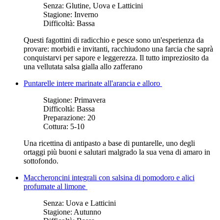
Senza:
Glutine, Uova e Latticini
Stagione:
Inverno
Difficoltà:
Bassa
Questi fagottini di radicchio e pesce sono un'esperienza da
provare: morbidi e invitanti, racchiudono una farcia che saprà
conquistarvi per sapore e leggerezza. Il tutto impreziosito da
una vellutata salsa gialla allo zafferano
Puntarelle intere marinate all'arancia e alloro
Stagione:
Primavera
Difficoltà:
Bassa
Preparazione:
20
Cottura:
5-10
Una ricettina di antipasto a base di puntarelle, uno degli
ortaggi più buoni e salutari malgrado la sua vena di amaro in
sottofondo.
Maccheroncini integrali con salsina di pomodoro e alici
profumate al limone
Senza:
Uova e Latticini
Stagione:
Autunno