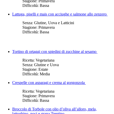
Stagione:
Primavera
Difficoltà:
Bassa
Lattuga, piselli e mais con acciughe e salmone allo zenzero
Senza:
Glutine, Uova e Latticini
Stagione:
Primavera
Difficoltà:
Bassa
Tortino di ortaggi con spiedini di zucchine al sesamo
Ricetta:
Vegetariana
Senza:
Glutine e Uova
Stagione:
Estate
Difficoltà:
Media
Crespelle con asparagi e crema al gorgonzola
Ricetta:
Vegetariana
Stagione:
Primavera
Difficoltà:
Bassa
Broccolo di Torbole con olio d’oliva all’alloro, mela,
lattughino, noci e grana Trentino