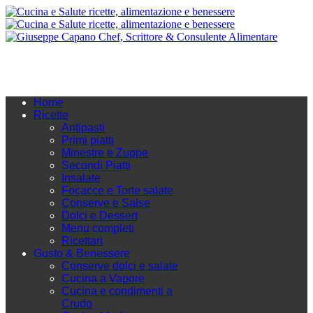
Home
Ricette
Antipasti
Primi piatti
Minestre e Zuppe
Secondi Piatti
Insalate
Focacce e Torte salate
Conserve e Salse
Dolci e Dessert
Menu completi
Ricettari
Gusto & Benessere
Conserve dolci e salate
Cucina a Vapore
Cucina e condimenti a
Crudo