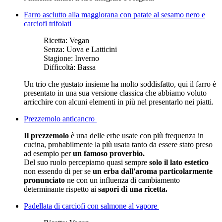
Farro asciutto alla maggiorana con patate al sesamo nero e
carciofi trifolati
Ricetta:
Vegan
Senza:
Uova e Latticini
Stagione:
Inverno
Difficoltà:
Bassa
Un trio che gustato insieme ha molto soddisfatto, qui il farro è
presentato in una sua versione classica che abbiamo voluto
arricchire con alcuni elementi in più nel presentarlo nei piatti.
Prezzemolo anticancro
Il prezzemolo
è una delle erbe usate con più frequenza in
cucina, probabilmente la più usata tanto da essere stato preso
ad esempio per
un famoso proverbio.
Del suo ruolo percepiamo quasi sempre
solo il lato estetico
non essendo di per se
un erba dall'aroma particolarmente
pronunciato
ne con un influenza di cambiamento
determinante rispetto ai
sapori di una ricetta.
Padellata di carciofi con salmone al vapore