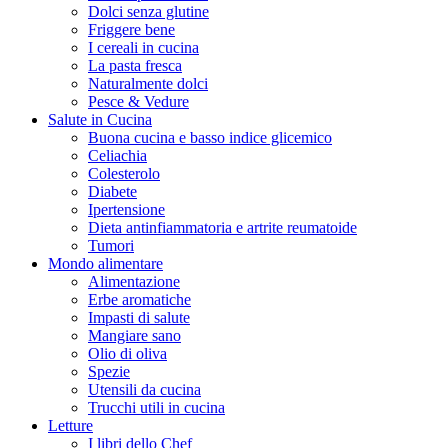
Dolci senza glutine
Friggere bene
I cereali in cucina
La pasta fresca
Naturalmente dolci
Pesce & Vedure
Salute in Cucina
Buona cucina e basso indice glicemico
Celiachia
Colesterolo
Diabete
Ipertensione
Dieta antinfiammatoria e artrite reumatoide
Tumori
Mondo alimentare
Alimentazione
Erbe aromatiche
Impasti di salute
Mangiare sano
Olio di oliva
Spezie
Utensili da cucina
Trucchi utili in cucina
Letture
I libri dello Chef