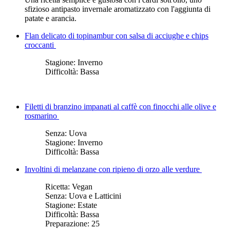
sfizioso antipasto invernale aromatizzato con l'aggiunta di
patate e arancia.
Flan delicato di topinambur con salsa di acciughe e chips
croccanti
Stagione:
Inverno
Difficoltà:
Bassa
Filetti di branzino impanati al caffè con finocchi alle olive e
rosmarino
Senza:
Uova
Stagione:
Inverno
Difficoltà:
Bassa
Involtini di melanzane con ripieno di orzo alle verdure
Ricetta:
Vegan
Senza:
Uova e Latticini
Stagione:
Estate
Difficoltà:
Bassa
Preparazione:
25