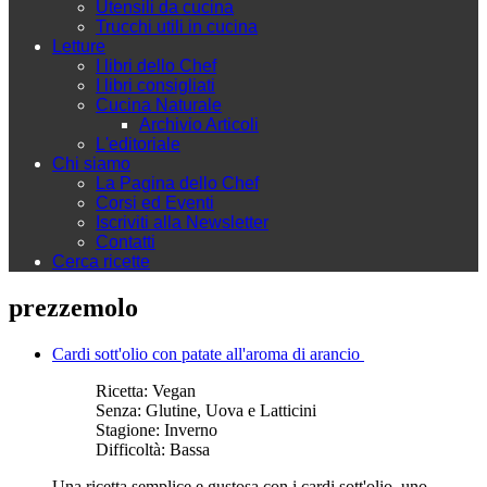
Utensili da cucina
Trucchi utili in cucina
Letture
I libri dello Chef
I libri consigliati
Cucina Naturale
Archivio Articoli
L'editoriale
Chi siamo
La Pagina dello Chef
Corsi ed Eventi
Iscriviti alla Newsletter
Contatti
Cerca ricette
prezzemolo
Cardi sott'olio con patate all'aroma di arancio
Ricetta:
Vegan
Senza:
Glutine, Uova e Latticini
Stagione:
Inverno
Difficoltà:
Bassa
Una ricetta semplice e gustosa con i cardi sott'olio, uno