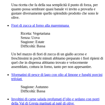
Una ricetta che fa della sua semplicità il punto di forza, per
quanto possa sembrare quasi banale vi invito a provarla e
gustare diversamente quello splendido prodotto che sono le
olive.
Fiori di zucca al forno alla maremmana
Ricetta:
Vegetariana
Senza:
Uova
Stagione:
Estate
Difficoltà:
Bassa
Un bel mazzo di fiori di zucca di un giallo acceso e
freschissimi in pochi minuti abbiamo preparato i fiori ripieni di
quel che in dispensa abbiamo trovato e velocemente
assemblato, cottura in forno, tanto per non appesantire.
Sformatini di pesce di lago con olio al limone e funghi porcini
trifolati
Stagione:
Autunno
Difficoltà:
Bassa
Involtini di carne salada profumati d’olio e sedano con porri
della Val di Gresta marinati al patè di olive