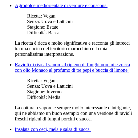
Agrodolce mediorientale di verdure e couscous
Ricetta:
Vegan
Senza:
Uova e Latticini
Stagione:
Estate
Difficoltà:
Bassa
La ricetta è ricca e molto significativa e racconta gli intrecci
tra una cucina del territorio marocchino e la mia
personalissima interpretazione.
Ravioli di riso al vapore al ripieno di funghi porcini e zucca
con olio Monaco al profumo di tre pepi e buccia di limone
Ricetta:
Vegan
Senza:
Uova e Latticini
Stagione:
Inverno
Difficoltà:
Media
La cottura a vapore è sempre molto interessante e intrigante,
qui ne abbiamo un buon esempio con una versione di ravioli
freschi ripieni di funghi porcini e zucca.
Insalata con ceci, mela e salsa di zucca