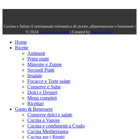
Cucina e Salute il settimanale telematico di ricette, alimentazione e benessere |
© 2024
Giuseppe Capano
| Created by
AchromeWeb
Home
Ricette
Antipasti
Primi piatti
Minestre e Zuppe
Secondi Piatti
Insalate
Focacce e Torte salate
Conserve e Salse
Dolci e Dessert
Menu completi
Ricettari
Gusto & Benessere
Conserve dolci e salate
Cucina a Vapore
Cucina e condimenti a Crudo
Cucina Mediterranea
Cucina per i Bimbi