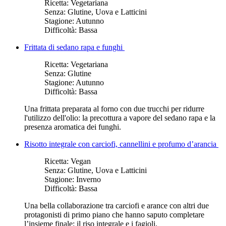
Ricetta:
Vegetariana
Senza:
Glutine, Uova e Latticini
Stagione:
Autunno
Difficoltà:
Bassa
Frittata di sedano rapa e funghi
Ricetta:
Vegetariana
Senza:
Glutine
Stagione:
Autunno
Difficoltà:
Bassa
Una frittata preparata al forno con due trucchi per ridurre
l'utilizzo dell'olio: la precottura a vapore del sedano rapa e la
presenza aromatica dei funghi.
Risotto integrale con carciofi, cannellini e profumo d’arancia
Ricetta:
Vegan
Senza:
Glutine, Uova e Latticini
Stagione:
Inverno
Difficoltà:
Bassa
Una bella collaborazione tra carciofi e arance con altri due
protagonisti di primo piano che hanno saputo completare
l’insieme finale: il riso integrale e i fagioli.