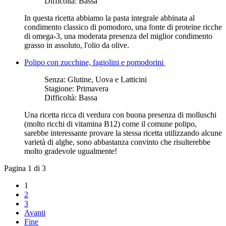
Difficoltà:
Bassa
In questa ricetta abbiamo la pasta integrale abbinata al
condimento classico di pomodoro, una fonte di proteine ricche
di omega-3, una moderata presenza del miglior condimento
grasso in assoluto, l'olio da olive.
Polipo con zucchine, fagiolini e pomodorini
Senza:
Glutine, Uova e Latticini
Stagione:
Primavera
Difficoltà:
Bassa
Una ricetta ricca di verdura con buona presenza di molluschi
(molto ricchi di vitamina B12) come il comune polipo,
sarebbe interessante provare la stessa ricetta utilizzando alcune
varietà di alghe, sono abbastanza convinto che risulterebbe
molto gradevole ugualmente!
Pagina 1 di 3
1
2
3
Avanti
Fine