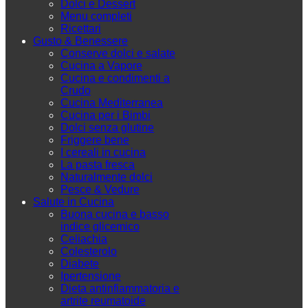
Dolci e Dessert
Menu completi
Ricettari
Gusto & Benessere
Conserve dolci e salate
Cucina a Vapore
Cucina e condimenti a
Crudo
Cucina Mediterranea
Cucina per i Bimbi
Dolci senza glutine
Friggere bene
I cereali in cucina
La pasta fresca
Naturalmente dolci
Pesce & Vedure
Salute in Cucina
Buona cucina e basso
indice glicemico
Celiachia
Colesterolo
Diabete
Ipertensione
Dieta antinfiammatoria e
artrite reumatoide