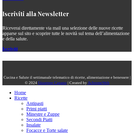
Iscriviti alla Newsletter
Riceverai direttamente via mail una selezione delle nuove ricette
apparse sul sito e scoprire tutte le novità sul tema dell’alimentazione
e della salute.
Iscriviti
Cucina e Salute il settimanale telematico di ricette, alimentazione e benessere |
© 2024
Giuseppe Capano
| Created by
AchromeWeb
Home
Ricette
Antipasti
Primi piatti
Minestre e Zuppe
Secondi Piatti
Insalate
Focacce e Torte salate