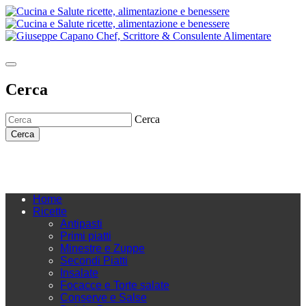
Cerca
Cerca
Cerca
Home
Ricette
Antipasti
Primi piatti
Minestre e Zuppe
Secondi Piatti
Insalate
Focacce e Torte salate
Conserve e Salse