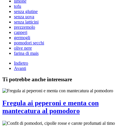
limone
tofu
senza glutine
senza uova
senza latticini
prezzemolo
capperi
germogli
pomodori secchi
olive nere
farina di mais
Indietro
Avanti
Ti potrebbe anche interessare
Fregula ai peperoni e menta con
mantecatura al pomodoro