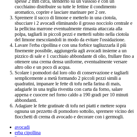
spesse 2 mm circa, stenderlo su un vassoio e con un
cucchiaino distribuire su tutte le fettine il condimento
aromatico, coprire e lasciare marinare per 2 ore.
Spremere il succo di limone e metterlo in una ciotola,
sbucciare i 2 avocadi eliminando il grosso nocciolo centrale e
la pellicina marrone eventualmente rimasta attaccata alla
polpa, tagliarli in piccoli pezzi e metterli subito nella ciotola
del limone mescolandoli in modo da evitare l'ossidazione.
Lavare l'erba cipollina e con una forbice tagliuzzarla il più
finemente possibile, aggiungerla agli avocadi insieme a un
pizzico di sale e 1 cucchiaio abbondante di olio, frullare fino a
ottenere una crema densa uniforme, eventualmente versare
altro olio e un poco di acqua.
Scolare i pomodori dal loro olio di conservazione e tagliarli
semplicemente a metà formando 2 piccoli pezzi simili a
quadratini, impanare le fette di tofu nella farina di mais,
adagiarle in una teglia rivestita con carta da forno, salare
appena e cuocere nel forno caldo a 190 gradi per 10 minuti
abbondanti.
Adagiare le fette gratinate di tofu nei piatti e mettere sopra
ognuna un pezzetto di pomodoro sottolio, spremere vicino dei
fiocchetti di crema di avocado e decorare con i germogli.
avocadi
erba cipollina