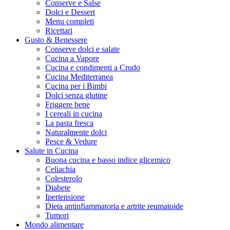
Conserve e Salse
Dolci e Dessert
Menu completi
Ricettari
Gusto & Benessere
Conserve dolci e salate
Cucina a Vapore
Cucina e condimenti a Crudo
Cucina Mediterranea
Cucina per i Bimbi
Dolci senza glutine
Friggere bene
I cereali in cucina
La pasta fresca
Naturalmente dolci
Pesce & Vedure
Salute in Cucina
Buona cucina e basso indice glicemico
Celiachia
Colesterolo
Diabete
Ipertensione
Dieta antinfiammatoria e artrite reumatoide
Tumori
Mondo alimentare