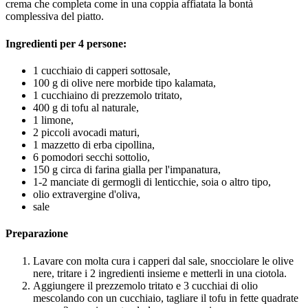
crema che completa come in una coppia affiatata la bontà
complessiva del piatto.
Ingredienti per 4 persone:
1 cucchiaio di capperi sottosale,
100 g di olive nere morbide tipo kalamata,
1 cucchiaino di prezzemolo tritato,
400 g di tofu al naturale,
1 limone,
2 piccoli avocadi maturi,
1 mazzetto di erba cipollina,
6 pomodori secchi sottolio,
150 g circa di farina gialla per l'impanatura,
1-2 manciate di germogli di lenticchie, soia o altro tipo,
olio extravergine d'oliva,
sale
Preparazione
Lavare con molta cura i capperi dal sale, snocciolare le olive
nere, tritare i 2 ingredienti insieme e metterli in una ciotola.
Aggiungere il prezzemolo tritato e 3 cucchiai di olio
mescolando con un cucchiaio, tagliare il tofu in fette quadrate