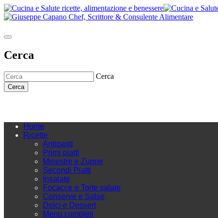
Cerca
Cerca
Cerca
Home
Ricette
Antipasti
Primi piatti
Minestre e Zuppe
Secondi Piatti
Insalate
Focacce e Torte salate
Conserve e Salse
Dolci e Dessert
Menu completi