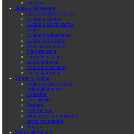
Ricettari
Gusto & Benessere
Conserve dolci e salate
Cucina a Vapore
Cucina e condimenti a
Crudo
Cucina Mediterranea
Cucina per i Bimbi
Dolci senza glutine
Friggere bene
I cereali in cucina
La pasta fresca
Naturalmente dolci
Pesce & Vedure
Salute in Cucina
Buona cucina e basso
indice glicemico
Celiachia
Colesterolo
Diabete
Ipertensione
Dieta antinfiammatoria e
artrite reumatoide
Tumori
Mondo alimentare