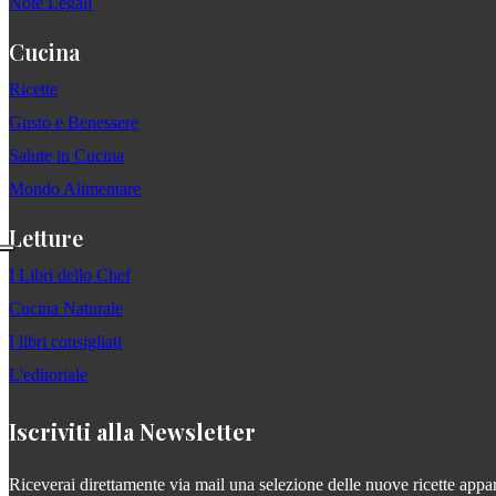
Note Legali
Cucina
Ricette
Gusto e Benessere
Salute in Cucina
Mondo Alimentare
Letture
I Libri dello Chef
Cucina Naturale
I libri consigliati
L'editoriale
Iscriviti alla Newsletter
Riceverai direttamente via mail una selezione delle nuove ricette apparse