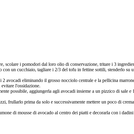
e, scolare i pomodori dal loro olio di conservazione, tritare i 3 ingredien
n un cucchiaio, tagliare i 2/3 del tofu in fettine sottili, stenderlo su un
i 2 avocadi eliminando il grosso nocciolo centrale e la pellicina marrone 
evitare l'ossidazione.
emente possibile, aggiungerla agli avocadi insieme a un pizzico di sale e
 pezzi, frullarlo prima da solo e successivamente mettere un poco di cre
umone di mousse di avocado al centro dei piatti e decorarla con i dadini d