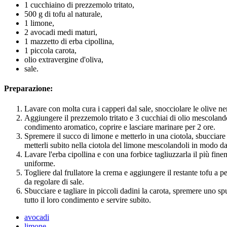
1 cucchiaino di prezzemolo tritato,
500 g di tofu al naturale,
1 limone,
2 avocadi medi maturi,
1 mazzetto di erba cipollina,
1 piccola carota,
olio extravergine d'oliva,
sale.
Preparazione:
Lavare con molta cura i capperi dal sale, snocciolare le olive ner
Aggiungere il prezzemolo tritato e 3 cucchiai di olio mescolando co
condimento aromatico, coprire e lasciare marinare per 2 ore.
Spremere il succo di limone e metterlo in una ciotola, sbucciare 
metterli subito nella ciotola del limone mescolandoli in modo da 
Lavare l'erba cipollina e con una forbice tagliuzzarla il più fin
uniforme.
Togliere dal frullatore la crema e aggiungere il restante tofu a
da regolare di sale.
Sbucciare e tagliare in piccoli dadini la carota, spremere uno sp
tutto il loro condimento e servire subito.
avocadi
limone