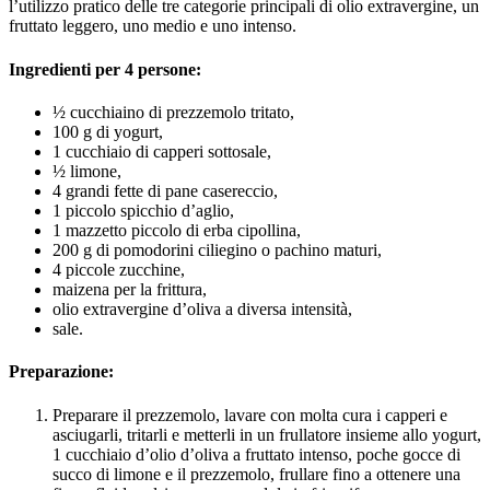
l’utilizzo pratico delle tre categorie principali di olio extravergine, un
fruttato leggero, uno medio e uno intenso.
Ingredienti per 4 persone:
½ cucchiaino di prezzemolo tritato,
100 g di yogurt,
1 cucchiaio di capperi sottosale,
½ limone,
4 grandi fette di pane casereccio,
1 piccolo spicchio d’aglio,
1 mazzetto piccolo di erba cipollina,
200 g di pomodorini ciliegino o pachino maturi,
4 piccole zucchine,
maizena per la frittura,
olio extravergine d’oliva a diversa intensità,
sale.
Preparazione:
Preparare il prezzemolo, lavare con molta cura i capperi e
asciugarli, tritarli e metterli in un frullatore insieme allo yogurt,
1 cucchiaio d’olio d’oliva a fruttato intenso, poche gocce di
succo di limone e il prezzemolo, frullare fino a ottenere una