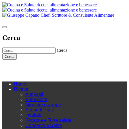
Cerca
Cerca
Cerca
Home
Ricette
Antipasti
Primi piatti
Minestre e Zuppe
Secondi Piatti
Insalate
Focacce e Torte salate
Conserve e Salse