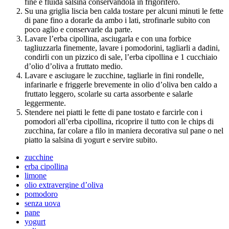
fine e fluida salsina conservandola in frigorifero.
Su una griglia liscia ben calda tostare per alcuni minuti le fette
di pane fino a dorarle da ambo i lati, strofinarle subito con
poco aglio e conservarle da parte.
Lavare l’erba cipollina, asciugarla e con una forbice
tagliuzzarla finemente, lavare i pomodorini, tagliarli a dadini,
condirli con un pizzico di sale, l’erba cipollina e 1 cucchiaio
d’olio d’oliva a fruttato medio.
Lavare e asciugare le zucchine, tagliarle in fini rondelle,
infarinarle e friggerle brevemente in olio d’oliva ben caldo a
fruttato leggero, scolarle su carta assorbente e salarle
leggermente.
Stendere nei piatti le fette di pane tostato e farcirle con i
pomodori all’erba cipollina, ricoprire il tutto con le chips di
zucchina, far colare a filo in maniera decorativa sul pane o nel
piatto la salsina di yogurt e servire subito.
zucchine
erba cipollina
limone
olio extravergine d’oliva
pomodoro
senza uova
pane
yogurt