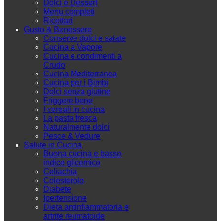
Dolci e Dessert
Menu completi
Ricettari
Gusto & Benessere
Conserve dolci e salate
Cucina a Vapore
Cucina e condimenti a
Crudo
Cucina Mediterranea
Cucina per i Bimbi
Dolci senza glutine
Friggere bene
I cereali in cucina
La pasta fresca
Naturalmente dolci
Pesce & Vedure
Salute in Cucina
Buona cucina e basso
indice glicemico
Celiachia
Colesterolo
Diabete
Ipertensione
Dieta antinfiammatoria e
artrite reumatoide