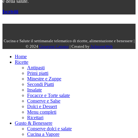
e della salute.
Iscriviti
Cucina e Salute il settimanale telematico di ricette, alimentazione e benessere |
© 2024
Giuseppe Capano
| Created by
AchromeWeb
Home
Ricette
Antipasti
Primi piatti
Minestre e Zuppe
Secondi Piatti
Insalate
Focacce e Torte salate
Conserve e Salse
Dolci e Dessert
Menu completi
Ricettari
Gusto & Benessere
Conserve dolci e salate
Cucina a Vapore