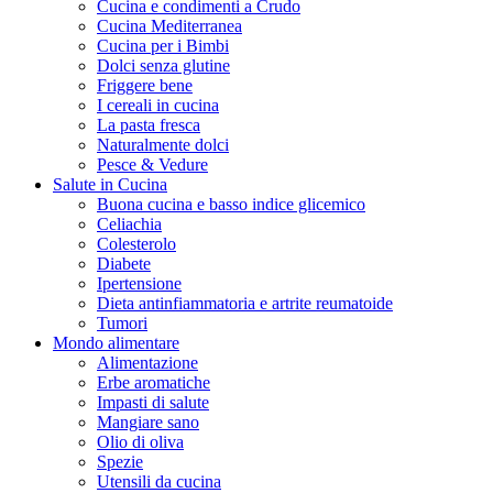
Cucina e condimenti a Crudo
Cucina Mediterranea
Cucina per i Bimbi
Dolci senza glutine
Friggere bene
I cereali in cucina
La pasta fresca
Naturalmente dolci
Pesce & Vedure
Salute in Cucina
Buona cucina e basso indice glicemico
Celiachia
Colesterolo
Diabete
Ipertensione
Dieta antinfiammatoria e artrite reumatoide
Tumori
Mondo alimentare
Alimentazione
Erbe aromatiche
Impasti di salute
Mangiare sano
Olio di oliva
Spezie
Utensili da cucina