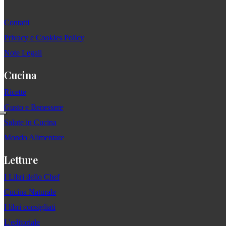
Contatti
Privacy e Cookies Policy
Note Legali
Cucina
Ricette
Gusto e Benessere
Salute in Cucina
Mondo Alimentare
Letture
I Libri dello Chef
Cucina Naturale
I libri consigliati
L'editoriale