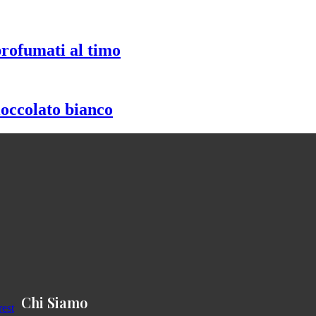
profumati al timo
ioccolato bianco
Chi Siamo