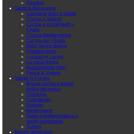
Ricettari
Gusto & Benessere
Conserve dolci e salate
Cucina a Vapore
Cucina e condimenti a
Crudo
Cucina Mediterranea
Cucina per i Bimbi
Dolci senza glutine
Friggere bene
I cereali in cucina
La pasta fresca
Naturalmente dolci
Pesce & Vedure
Salute in Cucina
Buona cucina e basso
indice glicemico
Celiachia
Colesterolo
Diabete
Ipertensione
Dieta antinfiammatoria e
artrite reumatoide
Tumori
Mondo alimentare