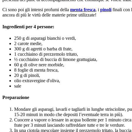
Ci sono poi gli intensi profumi della
menta fresca
, i
pinoli
finali con
ancora di più le virtù delle materie prime utilizzate!
Ingredienti per 4 persone:
250 g di asparagi bianchi o verdi,
2 carote medie,
300 g di agretti o barba di frate,
1 cucchiaino di prezzemolo tritato,
½ cucchiaino di buccia di limone grattugiata,
60 g di olive nere morbide,
8 foglie di menta fresca,
20 g di pinoli,
olio extravergine d'oliva,
sale
Preparazione
Mondare gli asparagi, lavarli e tagliarli in lunghe striscioline, p
15-20 minuti in modo che depositi l’eventuale terra in più).
Cuocere a vapore o lessare in acqua bollente per 1 minuto circa g
frate per 3 minuti lasciando raffreddare tutte e tre le verdure.
In una ciotola mescolare insieme il prezzemolo tritato, la buccia