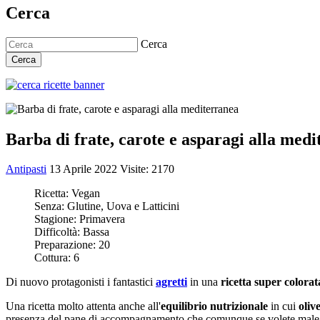
Cerca
Cerca
Cerca
Barba di frate, carote e asparagi alla med
Antipasti
13 Aprile 2022
Visite: 2170
Ricetta:
Vegan
Senza:
Glutine, Uova e Latticini
Stagione:
Primavera
Difficoltà:
Bassa
Preparazione:
20
Cottura:
6
Di nuovo protagonisti i fantastici
agretti
in una
ricetta super colorat
Una ricetta molto attenta anche all'
equilibrio nutrizionale
in cui
oliv
presenza del pane di accompagnamento che comunque se volete male non