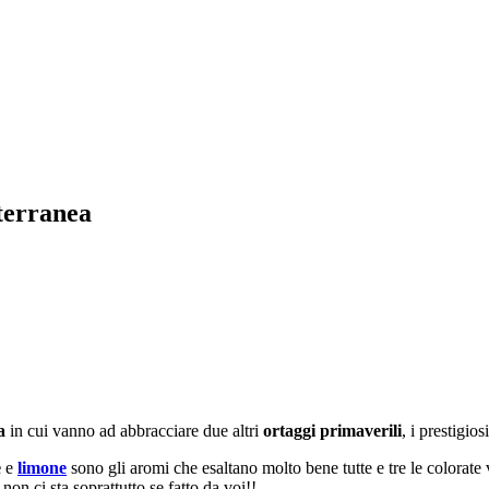
iterranea
a
in cui vanno ad abbracciare due altri
ortaggi primaverili
, i prestigios
e
e
limone
sono gli aromi che esaltano molto bene tutte e tre le colorat
 ci sta soprattutto se fatto da voi!!