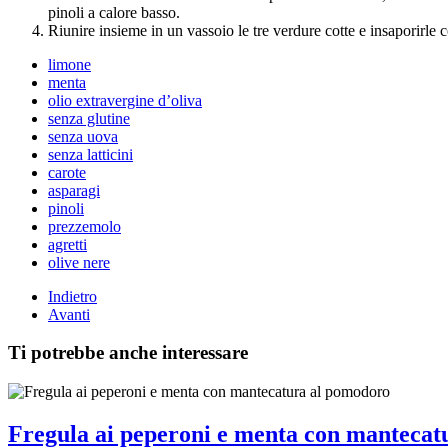
pinoli a calore basso.
Riunire insieme in un vassoio le tre verdure cotte e insaporirle 
limone
menta
olio extravergine d’oliva
senza glutine
senza uova
senza latticini
carote
asparagi
pinoli
prezzemolo
agretti
olive nere
Indietro
Avanti
Ti potrebbe anche interessare
Fregula ai peperoni e menta con mantecat