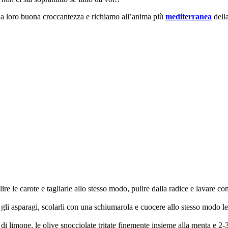
 la loro buona croccantezza e richiamo all’anima più
mediterranea
della
ulire le carote e tagliarle allo stesso modo, pulire dalla radice e lavare 
li asparagi, scolarli con una schiumarola e cuocere allo stesso modo le c
 di limone, le olive snocciolate tritate finemente insieme alla menta e 2-