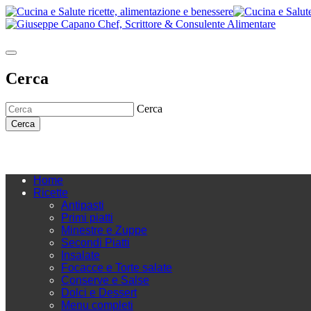
Cerca
Cerca
Cerca
Home
Ricette
Antipasti
Primi piatti
Minestre e Zuppe
Secondi Piatti
Insalate
Focacce e Torte salate
Conserve e Salse
Dolci e Dessert
Menu completi