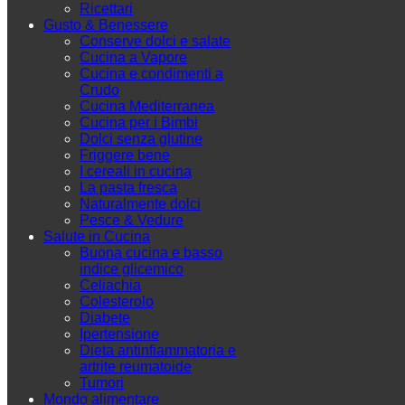
Ricettari
Gusto & Benessere
Conserve dolci e salate
Cucina a Vapore
Cucina e condimenti a
Crudo
Cucina Mediterranea
Cucina per i Bimbi
Dolci senza glutine
Friggere bene
I cereali in cucina
La pasta fresca
Naturalmente dolci
Pesce & Vedure
Salute in Cucina
Buona cucina e basso
indice glicemico
Celiachia
Colesterolo
Diabete
Ipertensione
Dieta antinfiammatoria e
artrite reumatoide
Tumori
Mondo alimentare