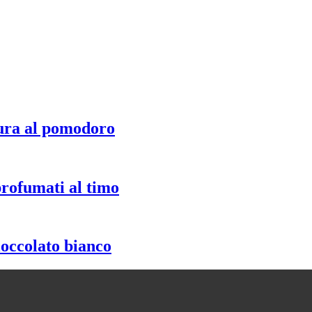
ura al pomodoro
profumati al timo
ioccolato bianco