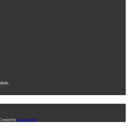
alute.
 Created by
AchromeWeb