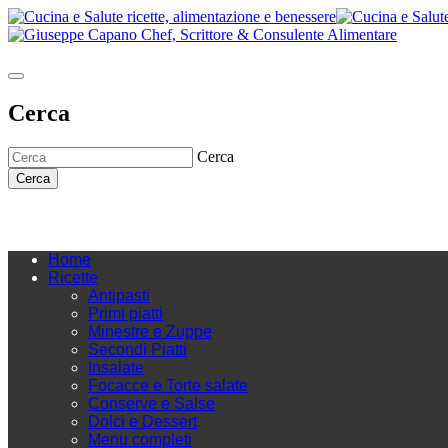
Cerca
Cerca
Cerca
Home
Ricette
Antipasti
Primi piatti
Minestre e Zuppe
Secondi Piatti
Insalate
Focacce e Torte salate
Conserve e Salse
Dolci e Dessert
Menu completi