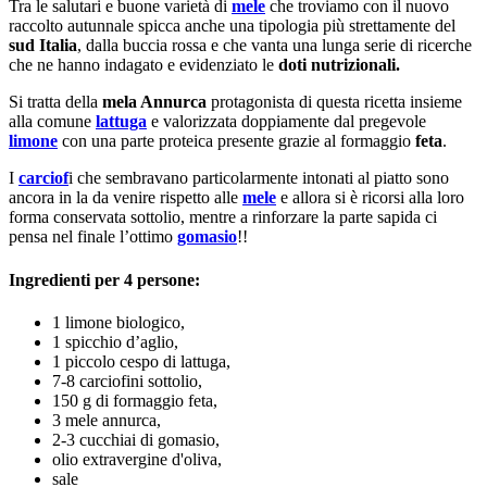
Tra le salutari e buone varietà di
mele
che troviamo con il nuovo
raccolto autunnale spicca anche una tipologia più strettamente del
sud Italia
, dalla buccia rossa e che vanta una lunga serie di ricerche
che ne hanno indagato e evidenziato le
doti nutrizionali.
Si tratta della
mela Annurca
protagonista di questa ricetta insieme
alla comune
lattuga
e valorizzata doppiamente dal pregevole
limone
con una parte proteica presente grazie al formaggio
feta
.
I
carciof
i che sembravano particolarmente intonati al piatto sono
ancora in la da venire rispetto alle
mele
e allora si è ricorsi alla loro
forma conservata sottolio, mentre a rinforzare la parte sapida ci
pensa nel finale l’ottimo
gomasio
!!
Ingredienti per 4 persone:
1 limone biologico,
1 spicchio d’aglio,
1 piccolo cespo di lattuga,
7-8 carciofini sottolio,
150 g di formaggio feta,
3 mele annurca,
2-3 cucchiai di gomasio,
olio extravergine d'oliva,
sale