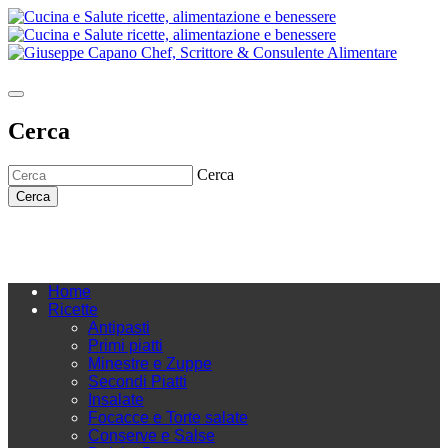
Cerca
Cerca
Cerca
Home
Ricette
Antipasti
Primi piatti
Minestre e Zuppe
Secondi Piatti
Insalate
Focacce e Torte salate
Conserve e Salse