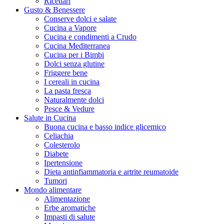
Ricettari
Gusto & Benessere
Conserve dolci e salate
Cucina a Vapore
Cucina e condimenti a Crudo
Cucina Mediterranea
Cucina per i Bimbi
Dolci senza glutine
Friggere bene
I cereali in cucina
La pasta fresca
Naturalmente dolci
Pesce & Vedure
Salute in Cucina
Buona cucina e basso indice glicemico
Celiachia
Colesterolo
Diabete
Ipertensione
Dieta antinfiammatoria e artrite reumatoide
Tumori
Mondo alimentare
Alimentazione
Erbe aromatiche
Impasti di salute