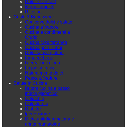
Dolci e Dessert
Menu completi
Ricettari
Gusto & Benessere
Conserve dolci e salate
Cucina a Vapore
Cucina e condimenti a
Crudo
Cucina Mediterranea
Cucina per i Bimbi
Dolci senza glutine
Friggere bene
I cereali in cucina
La pasta fresca
Naturalmente dolci
Pesce & Vedure
Salute in Cucina
Buona cucina e basso
indice glicemico
Celiachia
Colesterolo
Diabete
Ipertensione
Dieta antinfiammatoria e
artrite reumatoide