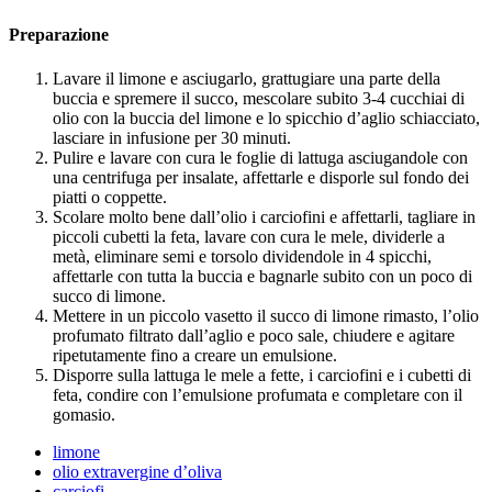
Preparazione
Lavare il limone e asciugarlo, grattugiare una parte della
buccia e spremere il succo, mescolare subito 3-4 cucchiai di
olio con la buccia del limone e lo spicchio d’aglio schiacciato,
lasciare in infusione per 30 minuti.
Pulire e lavare con cura le foglie di lattuga asciugandole con
una centrifuga per insalate, affettarle e disporle sul fondo dei
piatti o coppette.
Scolare molto bene dall’olio i carciofini e affettarli, tagliare in
piccoli cubetti la feta, lavare con cura le mele, dividerle a
metà, eliminare semi e torsolo dividendole in 4 spicchi,
affettarle con tutta la buccia e bagnarle subito con un poco di
succo di limone.
Mettere in un piccolo vasetto il succo di limone rimasto, l’olio
profumato filtrato dall’aglio e poco sale, chiudere e agitare
ripetutamente fino a creare un emulsione.
Disporre sulla lattuga le mele a fette, i carciofini e i cubetti di
feta, condire con l’emulsione profumata e completare con il
gomasio.
limone
olio extravergine d’oliva
carciofi