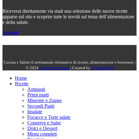
Riceverai direttamente via mail una selezione delle nuove ricette
apparse sul sito e scoprire tutte le novità sul tema dell’alimentazione
e della salute.
Iscriviti
Cucina e Salute il settimanale telematico di ricette, alimentazione e benessere |
© 2024
Giuseppe Capano
| Created by
AchromeWeb
Home
Ricette
Antipasti
Primi piatti
Minestre e Zuppe
Secondi Piatti
Insalate
Focacce e Torte salate
Conserve e Salse
Dolci e Dessert
Menu completi