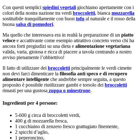
Con questi semplici
spiedini vegetali
giochiamo apertamente con i
colori della nostra nazione tra verdi
broccoletti
, bianca
mozzarella
sostituibile tranquillamente con buon
tofu
al naturale e il rosso della
buona
salsa di pomodori
.
Ma quello che interessava era in realtà la preparazione di un
piatto
veloce
e accattivante come esempio attrattivo concreto verso chi ha
ancora forti pregiudizi su una dieta e
alimentazione vegetariana
valida, varia, gioiosa e ricca di piacere a tavola centrando a nostro
avviso pienamente l’obbiettivo!
Il fatto di utilizzare dei
broccoletti
principalmente le verdi cimette
non devi farci dimenticare la
filosofia anti speco e di recupero
alimentare intelligente
che andrebbe sempre seguita, a questo
proposito è possibile riutilizzare gambi e torsolo dei
broccoletti
rimasti per una gustosa
zuppa o minestrone
.
Ingredienti per 4 persone:
5-600 g circa di broccoletti verdi,
400 g di mozzarella fresca,
1 cucchiaino di zenzero fresco grattugiato finemente,
2 spicchi d’aglio,
1 peperoncino,