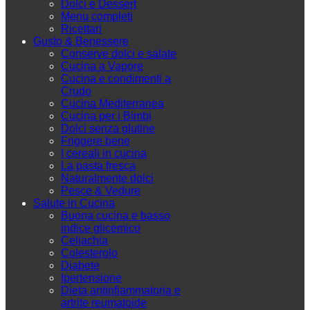
Dolci e Dessert
Menu completi
Ricettari
Gusto & Benessere
Conserve dolci e salate
Cucina a Vapore
Cucina e condimenti a
Crudo
Cucina Mediterranea
Cucina per i Bimbi
Dolci senza glutine
Friggere bene
I cereali in cucina
La pasta fresca
Naturalmente dolci
Pesce & Vedure
Salute in Cucina
Buona cucina e basso
indice glicemico
Celiachia
Colesterolo
Diabete
Ipertensione
Dieta antinfiammatoria e
artrite reumatoide