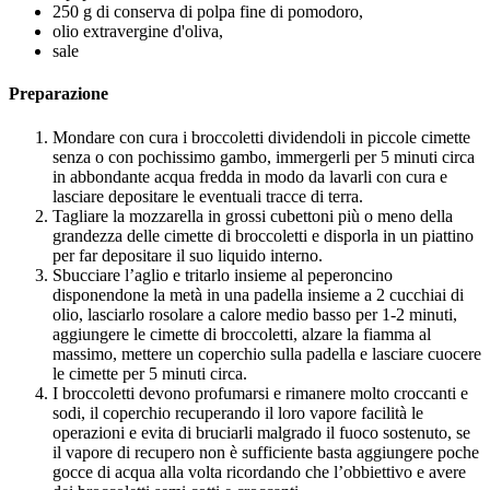
250 g di conserva di polpa fine di pomodoro,
olio extravergine d'oliva,
sale
Preparazione
Mondare con cura i broccoletti dividendoli in piccole cimette
senza o con pochissimo gambo, immergerli per 5 minuti circa
in abbondante acqua fredda in modo da lavarli con cura e
lasciare depositare le eventuali tracce di terra.
Tagliare la mozzarella in grossi cubettoni più o meno della
grandezza delle cimette di broccoletti e disporla in un piattino
per far depositare il suo liquido interno.
Sbucciare l’aglio e tritarlo insieme al peperoncino
disponendone la metà in una padella insieme a 2 cucchiai di
olio, lasciarlo rosolare a calore medio basso per 1-2 minuti,
aggiungere le cimette di broccoletti, alzare la fiamma al
massimo, mettere un coperchio sulla padella e lasciare cuocere
le cimette per 5 minuti circa.
I broccoletti devono profumarsi e rimanere molto croccanti e
sodi, il coperchio recuperando il loro vapore facilità le
operazioni e evita di bruciarli malgrado il fuoco sostenuto, se
il vapore di recupero non è sufficiente basta aggiungere poche
gocce di acqua alla volta ricordando che l’obbiettivo e avere