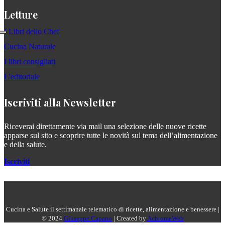
Letture
I Libri dello Chef
Cucina Naturale
I libri consigliati
L'editoriale
Iscriviti alla Newsletter
Riceverai direttamente via mail una selezione delle nuove ricette
apparse sul sito e scoprire tutte le novità sul tema dell’alimentazione
e della salute.
Iscriviti
Cucina e Salute il settimanale telematico di ricette, alimentazione e benessere |
© 2024
Giuseppe Capano
| Created by
AchromeWeb