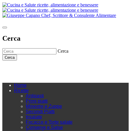
Cerca
Cerca
Cerca
Home
Ricette
Antipasti
Primi piatti
Minestre e Zuppe
Secondi Piatti
Insalate
Focacce e Torte salate
Conserve e Salse