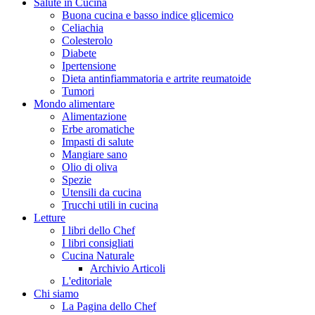
Salute in Cucina
Buona cucina e basso indice glicemico
Celiachia
Colesterolo
Diabete
Ipertensione
Dieta antinfiammatoria e artrite reumatoide
Tumori
Mondo alimentare
Alimentazione
Erbe aromatiche
Impasti di salute
Mangiare sano
Olio di oliva
Spezie
Utensili da cucina
Trucchi utili in cucina
Letture
I libri dello Chef
I libri consigliati
Cucina Naturale
Archivio Articoli
L'editoriale
Chi siamo
La Pagina dello Chef