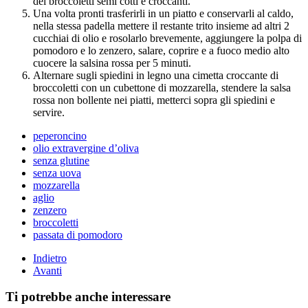
dei broccoletti semi cotti e croccanti.
Una volta pronti trasferirli in un piatto e conservarli al caldo,
nella stessa padella mettere il restante trito insieme ad altri 2
cucchiai di olio e rosolarlo brevemente, aggiungere la polpa di
pomodoro e lo zenzero, salare, coprire e a fuoco medio alto
cuocere la salsina rossa per 5 minuti.
Alternare sugli spiedini in legno una cimetta croccante di
broccoletti con un cubettone di mozzarella, stendere la salsa
rossa non bollente nei piatti, metterci sopra gli spiedini e
servire.
peperoncino
olio extravergine d’oliva
senza glutine
senza uova
mozzarella
aglio
zenzero
broccoletti
passata di pomodoro
Indietro
Avanti
Ti potrebbe anche interessare