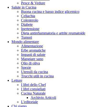
Pesce & Vedure
Salute in Cucina
Buona cucina e basso indice glicemico
Celiachia
Colesterolo
Diabete
Ipertensione
Dieta antinfiammatoria e artrite reumatoide
Tumori
Mondo alimentare
Alimentazione
Erbe aromatiche
Impasti di salute
Mangiare sano
Olio di oliva
Spezie
Utensili da cucina
Trucchi utili in cucina
Letture
I libri dello Chef
I libri consigliati
Cucina Naturale
Archivio Articoli
L'editoriale
Chi siamo