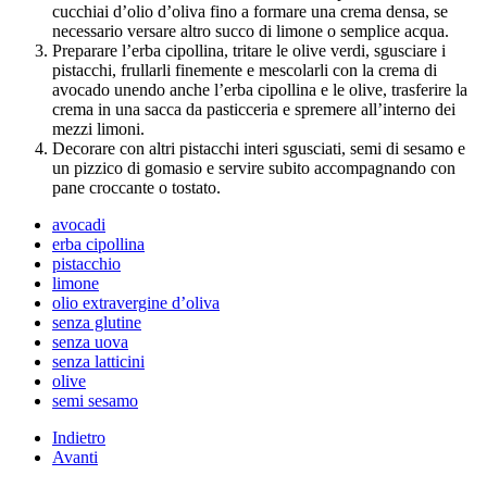
cucchiai d’olio d’oliva fino a formare una crema densa, se
necessario versare altro succo di limone o semplice acqua.
Preparare l’erba cipollina, tritare le olive verdi, sgusciare i
pistacchi, frullarli finemente e mescolarli con la crema di
avocado unendo anche l’erba cipollina e le olive, trasferire la
crema in una sacca da pasticceria e spremere all’interno dei
mezzi limoni.
Decorare con altri pistacchi interi sgusciati, semi di sesamo e
un pizzico di gomasio e servire subito accompagnando con
pane croccante o tostato.
avocadi
erba cipollina
pistacchio
limone
olio extravergine d’oliva
senza glutine
senza uova
senza latticini
olive
semi sesamo
Indietro
Avanti