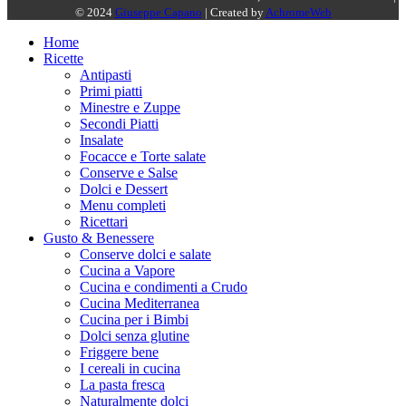
© 2024
Giuseppe Capano
| Created by
AchromeWeb
Home
Ricette
Antipasti
Primi piatti
Minestre e Zuppe
Secondi Piatti
Insalate
Focacce e Torte salate
Conserve e Salse
Dolci e Dessert
Menu completi
Ricettari
Gusto & Benessere
Conserve dolci e salate
Cucina a Vapore
Cucina e condimenti a Crudo
Cucina Mediterranea
Cucina per i Bimbi
Dolci senza glutine
Friggere bene
I cereali in cucina
La pasta fresca
Naturalmente dolci