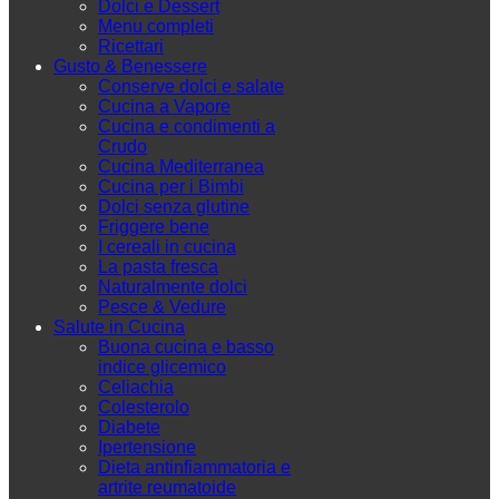
Dolci e Dessert
Menu completi
Ricettari
Gusto & Benessere
Conserve dolci e salate
Cucina a Vapore
Cucina e condimenti a
Crudo
Cucina Mediterranea
Cucina per i Bimbi
Dolci senza glutine
Friggere bene
I cereali in cucina
La pasta fresca
Naturalmente dolci
Pesce & Vedure
Salute in Cucina
Buona cucina e basso
indice glicemico
Celiachia
Colesterolo
Diabete
Ipertensione
Dieta antinfiammatoria e
artrite reumatoide