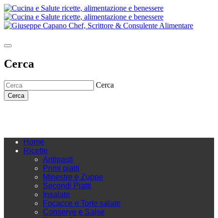
Cerca
Cerca
Cerca
Home
Ricette
Antipasti
Primi piatti
Minestre e Zuppe
Secondi Piatti
Insalate
Focacce e Torte salate
Conserve e Salse