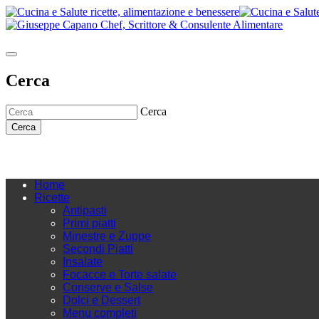
Cerca
Cerca
Cerca
Home
Ricette
Antipasti
Primi piatti
Minestre e Zuppe
Secondi Piatti
Insalate
Focacce e Torte salate
Conserve e Salse
Dolci e Dessert
Menu completi