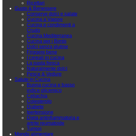
Ricettari
Gusto & Benessere
Conserve dolci e salate
Cucina a Vapore
Cucina e condimenti a
Crudo
Cucina Mediterranea
Cucina per i Bimbi
Dolci senza glutine
Friggere bene
I cereali in cucina
La pasta fresca
Naturalmente dolci
Pesce & Vedure
Salute in Cucina
Buona cucina e basso
indice glicemico
Celiachia
Colesterolo
Diabete
Ipertensione
Dieta antinfiammatoria e
artrite reumatoide
Tumori
Mondo alimentare