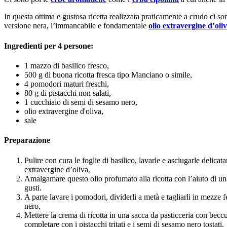
In questa ottima e gustosa ricetta realizzata praticamente a crudo ci so
versione nera, l’immancabile e fondamentale
olio extravergine d’oli
Ingredienti per 4 persone:
1 mazzo di basilico fresco,
500 g di buona ricotta fresca tipo Manciano o simile,
4 pomodori maturi freschi,
80 g di pistacchi non salati,
1 cucchiaio di semi di sesamo nero,
olio extravergine d'oliva,
sale
Preparazione
Pulire con cura le foglie di basilico, lavarle e asciugarle delica
extravergine d’oliva.
Amalgamare questo olio profumato alla ricotta con l’aiuto di un
gusti.
A parte lavare i pomodori, dividerli a metà e tagliarli in mezze f
nero.
Mettere la crema di ricotta in una sacca da pasticceria con beccu
completare con i pistacchi tritati e i semi di sesamo nero tostati.