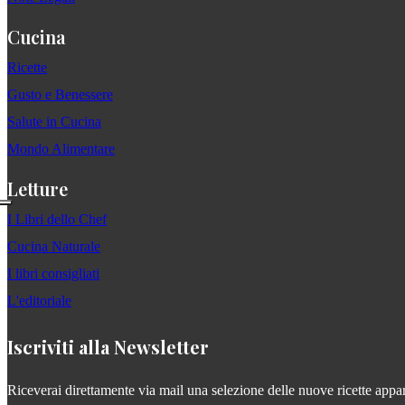
Cucina
Ricette
Gusto e Benessere
Salute in Cucina
Mondo Alimentare
Letture
I Libri dello Chef
Cucina Naturale
I libri consigliati
L'editoriale
Iscriviti alla Newsletter
Riceverai direttamente via mail una selezione delle nuove ricette apparse