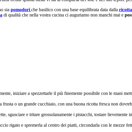
no sia
pomodori
che basilico con una base equilibrata data dalla
ricotta
va
di qualità che nella vostra cucina ci auguriamo non manchi mai e
pos
tamente, iniziare a spezzettarle il più finemente possibile con le mani m
a frusta o un grande cucchiaio, con una buona ricotta fresca non dovreb
ette, sgusciare e tritare grossolanamente i pistacchi, tostare lievemente 
ccio rigato e spremerla al centro dei piatti, circondarla con le mezze fe