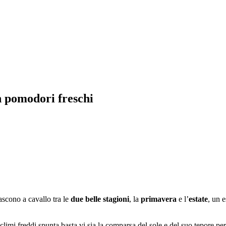
on pomodori freschi
scono a cavallo tra le
due belle stagioni
, la
primavera
e l’
estate
, un e
climi freddi spunta basta vi sia la comparsa del sole e del suo tepore p