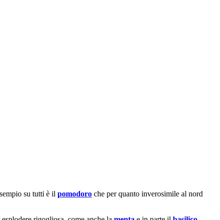
sempio su tutti è il
pomodoro
che per quanto inverosimile al nord
er esplodere rigogliosa, come anche la
menta
e in parte il
basilico
.