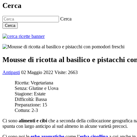
Cerca
Cerca
Cerca
Mousse di ricotta al basilico e pistacchi c
Antipasti
02 Maggio 2022
Visite: 2663
Ricetta:
Vegetariana
Senza:
Glutine e Uova
Stagione:
Estate
Difficoltà:
Bassa
Preparazione:
15
Cottura:
2-3
Ci sono
alimenti e cibi
che a seconda della collocazione geografica na
spunta con largo anticipo al sud almeno in alcune varietà precoci.
Ci sono poi le
erbe aromatiche
come l’
erba cipollina
a cui anche in 