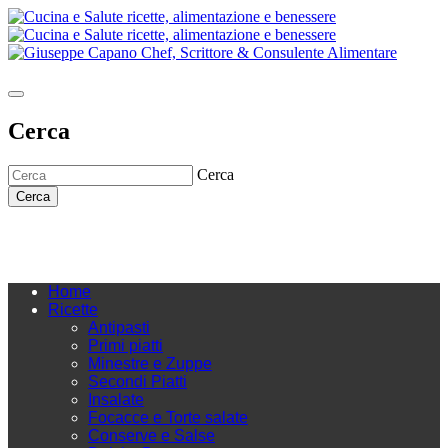
Cerca
Cerca
Cerca
Home
Ricette
Antipasti
Primi piatti
Minestre e Zuppe
Secondi Piatti
Insalate
Focacce e Torte salate
Conserve e Salse