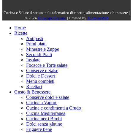
Cucina e Salute il settimanale telematico di ricette, alimentazione e benessere |
© 2024
Giuseppe Capano
| Created by
AchromeWeb
Home
Ricette
Antipasti
Primi piatti
Minestre e Zuppe
Secondi Piatti
Insalate
Focacce e Torte salate
Conserve e Salse
Dolci e Dessert
Menu completi
Ricettari
Gusto & Benessere
Conserve dolci e salate
Cucina a Vapore
Cucina e condimenti a Crudo
Cucina Mediterranea
Cucina per i Bimbi
Dolci senza glutine
Friggere bene