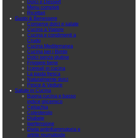
Dolci e Dessert
Menu completi
Ricettari
Gusto & Benessere
Conserve dolci e salate
Cucina a Vapore
Cucina e condimenti a
Crudo
Cucina Mediterranea
Cucina per i Bimbi
Dolci senza glutine
Friggere bene
I cereali in cucina
La pasta fresca
Naturalmente dolci
Pesce & Vedure
Salute in Cucina
Buona cucina e basso
indice glicemico
Celiachia
Colesterolo
Diabete
Ipertensione
Dieta antinfiammatoria e
artrite reumatoide