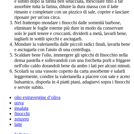
e subito dopo la farina ben setacciata, mescolare fino a far
assorbire tutta la farina, diluire la dura massa con il latte
rimasto e completare con un pizzico di sale, coprire e lasciare
riposare per un'ora circa.
Nel frattempo mondare i finocchi dalle sommità barbose,
eliminare le foglie esterne più dure in modo da conservare
solo le parti tenere e croccanti, dividerli a metà, lavarli bene,
tagliarli in sottili spicchi e asciugarli.
Mondare la valerianella dalle piccoli radici finali, lavarla bene
e asciugarla con l'aiuto di una centrifuga.
Scaldare bene l'olio, immergere gli spicchi di finocchio nella
densa pastella e sollevandoli con una forchetta porli a friggere
nell'olio caldo dorandoli bene da ambo i lati per alcuni minuti.
Scolarli su una vassoio coperto da carta assorbente e salarli
leggermente, condire la valerianella a piacere con sale e aceto
balsamico, disporla in 4 piatti piani, adagiarvi sopra i finocchi
e servire subito.
olio extravergine d’oliva
uova
insalata
finocchi
zenzero
latte