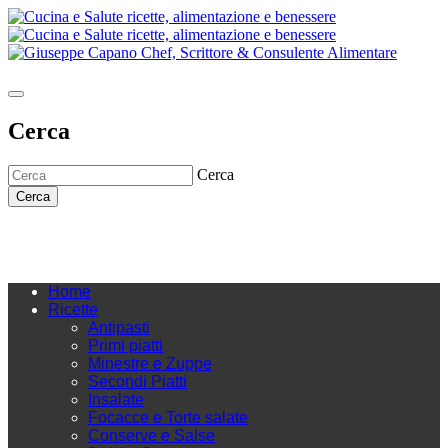
Cerca
Cerca
Cerca
Home
Ricette
Antipasti
Primi piatti
Minestre e Zuppe
Secondi Piatti
Insalate
Focacce e Torte salate
Conserve e Salse