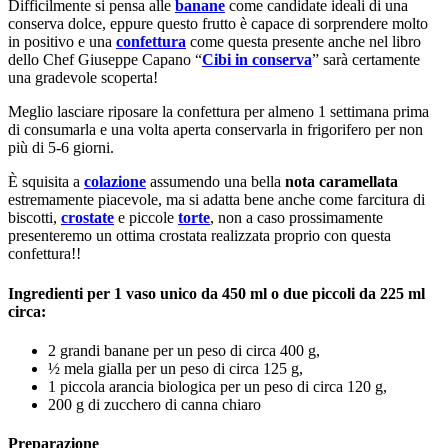
Difficilmente si pensa alle
banane
come candidate ideali di una
conserva dolce, eppure questo frutto è capace di sorprendere molto
in positivo e una
confettura
come questa presente anche nel libro
dello Chef Giuseppe Capano “
Cibi in conserva
” sarà certamente
una gradevole scoperta!
Meglio lasciare riposare la confettura per almeno 1 settimana prima
di consumarla e una volta aperta conservarla in frigorifero per non
più di 5-6 giorni.
È squisita a
colazione
assumendo una bella
nota caramellata
estremamente piacevole, ma si adatta bene anche come farcitura di
biscotti,
crostate
e piccole
torte
, non a caso prossimamente
presenteremo un ottima crostata realizzata proprio con questa
confettura!!
Ingredienti per 1 vaso unico da 450 ml o due piccoli da 225 ml
circa:
2 grandi banane per un peso di circa 400 g,
½ mela gialla per un peso di circa 125 g,
1 piccola arancia biologica per un peso di circa 120 g,
200 g di zucchero di canna chiaro
Preparazione