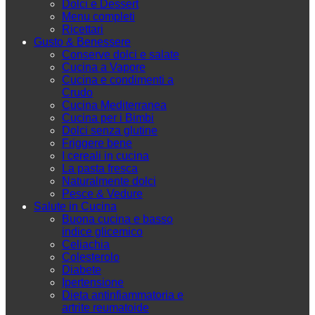
Dolci e Dessert
Menu completi
Ricettari
Gusto & Benessere
Conserve dolci e salate
Cucina a Vapore
Cucina e condimenti a
Crudo
Cucina Mediterranea
Cucina per i Bimbi
Dolci senza glutine
Friggere bene
I cereali in cucina
La pasta fresca
Naturalmente dolci
Pesce & Vedure
Salute in Cucina
Buona cucina e basso
indice glicemico
Celiachia
Colesterolo
Diabete
Ipertensione
Dieta antinfiammatoria e
artrite reumatoide