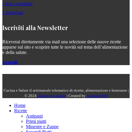
I libri consigliati
L'editoriale
Iscriviti alla Newsletter
Riceverai direttamente via mail una selezione delle nuove ricette
apparse sul sito e scoprire tutte le novità sul tema dell’alimentazione
e della salute.
Iscriviti
Cucina e Salute il settimanale telematico di ricette, alimentazione e benessere |
© 2024
Giuseppe Capano
| Created by
AchromeWeb
Home
Ricette
Antipasti
Primi piatti
Minestre e Zuppe
Secondi Piatti