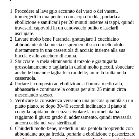
Procedere al lavaggio accurato del vaso o dei vasetti,
immergerli in una pentola con acqua fredda, portarla a
ebollizione e sanificarli per 20 minuti insieme ai tappi, quindi
travasarli capovolti in un canovaccio pulito e lasciarli
asciugare.
Lavare molto bene l’arancia, grattugiare 1 cucchiaino
abbondante della buccia e spremere il succo mettendolo
direttamente in una casseruola di acciaio insieme alla sua
buccia e allo zucchero di canna.
Sbucciare la mela eliminando il torsolo e grattugiarla
grossolanamente o tagliarla in dadini molto piccoli, sbucciare
anche le banane e tagliarle a rondelle, unire la frutta nella
casseruola.
Portare il composto ad ebollizione a fiamma medio alta,
abbassarla e continuare la cottura per altri 25 minuti circa
mescolando spesso.
Verificare la consistenza versando una piccola quantità su un
piatto piano, se dopo 30-40 secondi inclinando il piatto si
coagula rapidamente senza scivolare la marmellata ha
raggiunto il giusto grado di addensamento, quindi travasarla
ancora calda nei vasi sterilizzati.
Chiuderli molto bene, metterli in una pentola ricoprendo con
abbondante acqua fredda, portarla a ebollizione e pastorizzare