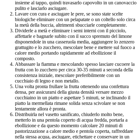
insieme al tappo, quindi travasarlo capovolto in un canovaccio
pulito e lasciarlo asciugare.
Lavare con cura e asciugare le pere, se sono state scelte
biologiche eliminare con un pelapatate o un coltello solo circa
la metà della buccia, altrimenti sbucciarle completamente.
Dividerle a metà e eliminare i semi interni con il picciolo,
affettarle e bagnarle subito con il succo spremuto del limone
disponendole in una casseruola media, aggiungere lo zenzero
grattugito e lo zucchero, mescolare bene e mettere sul fuoco a
calore medio portando rapidamente ad ebollizione il
composto.
Abbassare la fiamma e mescolando spesso lasciare cucoere la
frutta con lo zucchero per circa 30-35 minuti a seconda della
consistenza iniziale, mescolare preferibilmente con un
cucchiaio di legno e non metallo.
Una volta pronta frullare la frutta ottenendo una confettura
densa, per assicurarsi della giusta densità versare mezzo
cucchiaino in un piatto e aspettare 5 minuti, se inclinando il
piatto la mermellata rimane solida senza scivolare se non
lentamente allora è pronta.
Distribuirla nel vasetto sanificato, chiuderlo molto bene,
metterlo in una pentola coperto di acqua fredda, portarla a
ebollizione e da questo momento calcolare 20 minuti di
pastorizzazione a calore medio e pentola coperta, raffreddare
nella stessa acqua, asciugare, etichettare e conservare in un