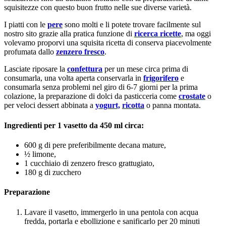
squisitezze con questo buon frutto nelle sue diverse varietà.
I piatti con le
pere
sono molti e li potete trovare facilmente sul
nostro sito grazie alla pratica funzione di
ricerca ricette
, ma oggi
volevamo proporvi una squisita ricetta di conserva piacevolmente
profumata dallo
zenzero fresco
.
Lasciate riposare la
confettura
per un mese circa prima di
consumarla, una volta aperta conservarla in
frigorifero
e
consumarla senza problemi nel giro di 6-7 giorni per la prima
colazione, la preparazione di dolci da pasticceria come
crostate
o
per veloci dessert abbinata a
yogurt,
ricotta
o panna montata.
Ingredienti per 1 vasetto da 450 ml circa:
600 g di pere preferibilmente decana mature,
½ limone,
1 cucchiaio di zenzero fresco grattugiato,
180 g di zucchero
Preparazione
Lavare il vasetto, immergerlo in una pentola con acqua
fredda, portarla e ebollizione e sanificarlo per 20 minuti