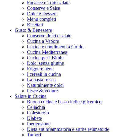
Focacce e Torte salate
Conserve e Salse
Dolci e Dessert
Menu completi
Ricettari
Gusto & Benessere
Conserve dolci e salate
Cucina a Vapore
Cucina e condimenti a Crudo
Cucina Mediterranea
Cucina per i Bimbi
Dolci senza glutine
Friggere bene
I cereali in cucina
La pasta fresca
Naturalmente dolci
Pesce & Vedure
Salute in Cucina
Buona cucina e basso indice glicemico
Celiachia
Colesterolo
Diabete
Ipertensione
Dieta antinfiammatoria e artrite reumatoide
Tumori