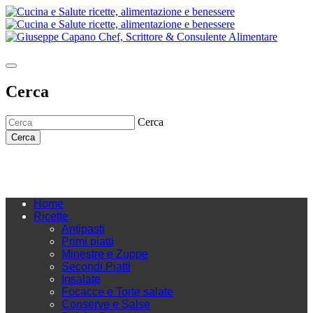
Cerca
Cerca
Cerca
Home
Ricette
Antipasti
Primi piatti
Minestre e Zuppe
Secondi Piatti
Insalate
Focacce e Torte salate
Conserve e Salse