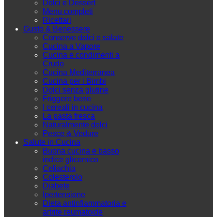
Dolci e Dessert
Menu completi
Ricettari
Gusto & Benessere
Conserve dolci e salate
Cucina a Vapore
Cucina e condimenti a
Crudo
Cucina Mediterranea
Cucina per i Bimbi
Dolci senza glutine
Friggere bene
I cereali in cucina
La pasta fresca
Naturalmente dolci
Pesce & Vedure
Salute in Cucina
Buona cucina e basso
indice glicemico
Celiachia
Colesterolo
Diabete
Ipertensione
Dieta antinfiammatoria e
artrite reumatoide