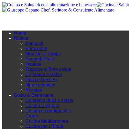
Home
Ricette
Antipasti
Primi piatti
Minestre e Zuppe
Secondi Piatti
Insalate
Focacce e Torte salate
Conserve e Salse
Dolci e Dessert
Menu completi
Ricettari
Gusto & Benessere
Conserve dolci e salate
Cucina a Vapore
Cucina e condimenti a
Crudo
Cucina Mediterranea
Cucina per i Bimbi