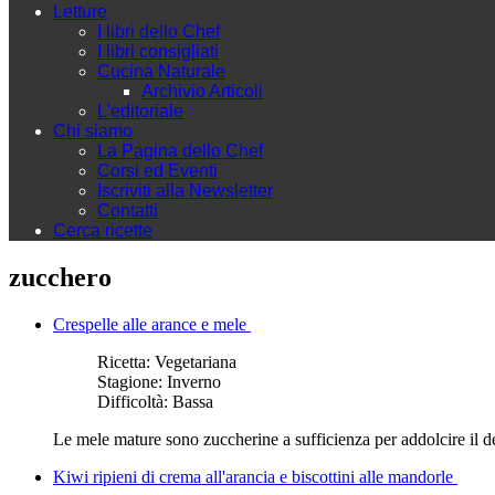
Letture
I libri dello Chef
I libri consigliati
Cucina Naturale
Archivio Articoli
L'editoriale
Chi siamo
La Pagina dello Chef
Corsi ed Eventi
Iscriviti alla Newsletter
Contatti
Cerca ricette
zucchero
Crespelle alle arance e mele
Ricetta:
Vegetariana
Stagione:
Inverno
Difficoltà:
Bassa
Le mele mature sono zuccherine a sufficienza per addolcire il de
Kiwi ripieni di crema all'arancia e biscottini alle mandorle