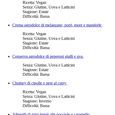
Ricetta:
Vegan
Senza:
Glutine, Uova e Latticini
Stagione:
Estate
Difficoltà:
Bassa
Crema agrodolce di melanzane, porri, more e mandorle
Ricetta:
Vegan
Senza:
Glutine, Uova e Latticini
Stagione:
Estate
Difficoltà:
Bassa
Conserva agrodolce di peperoni gialli e uva
Senza:
Glutine, Uova e Latticini
Stagione:
Estate
Difficoltà:
Bassa
Chutney di cipolle e pere al curry
Ricetta:
Vegan
Senza:
Glutine, Uova e Latticini
Stagione:
Inverno
Difficoltà:
Bassa
Alberelli di mini bignè alle nocciole e caramello