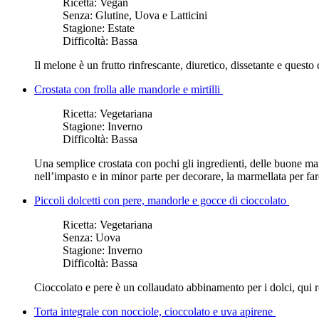
Ricetta:
Vegan
Senza:
Glutine, Uova e Latticini
Stagione:
Estate
Difficoltà:
Bassa
Il melone è un frutto rinfrescante, diuretico, dissetante e quest
Crostata con frolla alle mandorle e mirtilli
Ricetta:
Vegetariana
Stagione:
Inverno
Difficoltà:
Bassa
Una semplice crostata con pochi gli ingredienti, delle buone mand
nell’impasto e in minor parte per decorare, la marmellata per farc
Piccoli dolcetti con pere, mandorle e gocce di cioccolato
Ricetta:
Vegetariana
Senza:
Uova
Stagione:
Inverno
Difficoltà:
Bassa
Cioccolato e pere è un collaudato abbinamento per i dolci, qui r
Torta integrale con nocciole, cioccolato e uva apirene