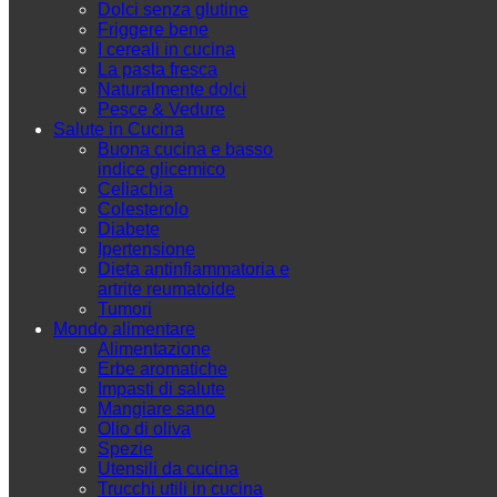
Dolci senza glutine
Friggere bene
I cereali in cucina
La pasta fresca
Naturalmente dolci
Pesce & Vedure
Salute in Cucina
Buona cucina e basso
indice glicemico
Celiachia
Colesterolo
Diabete
Ipertensione
Dieta antinfiammatoria e
artrite reumatoide
Tumori
Mondo alimentare
Alimentazione
Erbe aromatiche
Impasti di salute
Mangiare sano
Olio di oliva
Spezie
Utensili da cucina
Trucchi utili in cucina