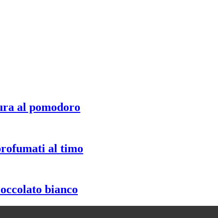
ura al pomodoro
profumati al timo
ioccolato bianco