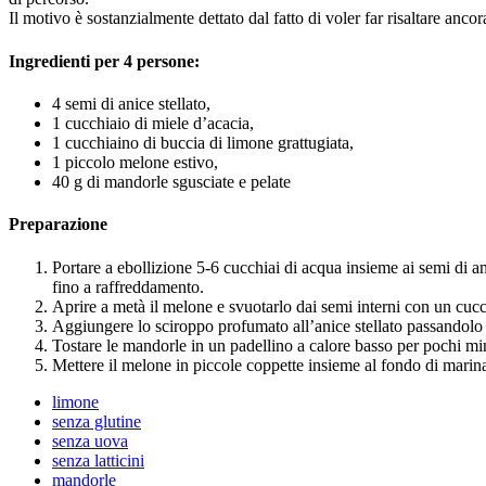
Il motivo è sostanzialmente dettato dal fatto di voler far risaltare ancora
Ingredienti per 4 persone:
4 semi di anice stellato,
1 cucchiaio di miele d’acacia,
1 cucchiaino di buccia di limone grattugiata,
1 piccolo melone estivo,
40 g di mandorle sgusciate e pelate
Preparazione
Portare a ebollizione 5-6 cucchiai di acqua insieme ai semi di an
fino a raffreddamento.
Aprire a metà il melone e svuotarlo dai semi interni con un cucch
Aggiungere lo sciroppo profumato all’anice stellato passandolo a
Tostare le mandorle in un padellino a calore basso per pochi minu
Mettere il melone in piccole coppette insieme al fondo di marina
limone
senza glutine
senza uova
senza latticini
mandorle