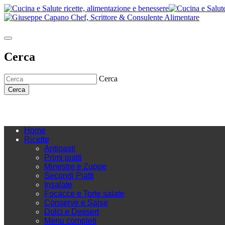
Cerca
Cerca
Cerca
Home
Ricette
Antipasti
Primi piatti
Minestre e Zuppe
Secondi Piatti
Insalate
Focacce e Torte salate
Conserve e Salse
Dolci e Dessert
Menu completi