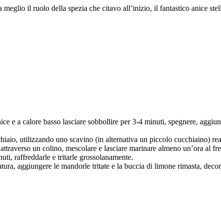
 meglio il ruolo della spezia che citavo all’inizio, il fantastico anice stel
ice e a calore basso lasciare sobbollire per 3-4 minuti, spegnere, aggiun
iaio, utilizzando uno scavino (in alternativa un piccolo cucchiaino) real
ttraverso un colino, mescolare e lasciare marinare almeno un’ora al fres
ti, raffreddarle e tritarle grossolanamente.
tura, aggiungere le mandorle tritate e la buccia di limone rimasta, decor