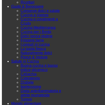
Ricettari
Gusto & Benessere
Conserve dolci e salate
Cucina a Vapore
Cucina e condimenti a
Crudo
Cucina Mediterranea
Cucina per i Bimbi
Dolci senza glutine
Friggere bene
I cereali in cucina
La pasta fresca
Naturalmente dolci
Pesce & Vedure
Salute in Cucina
Buona cucina e basso
indice glicemico
Celiachia
Colesterolo
Diabete
Ipertensione
Dieta antinfiammatoria e
artrite reumatoide
Tumori
Mondo alimentare