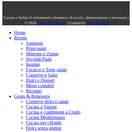
Cucina e Salute il settimanale telematico di ricette, alimentazione e benessere |
© 2024
Giuseppe Capano
| Created by
AchromeWeb
Home
Ricette
Antipasti
Primi piatti
Minestre e Zuppe
Secondi Piatti
Insalate
Focacce e Torte salate
Conserve e Salse
Dolci e Dessert
Menu completi
Ricettari
Gusto & Benessere
Conserve dolci e salate
Cucina a Vapore
Cucina e condimenti a Crudo
Cucina Mediterranea
Cucina per i Bimbi
Dolci senza glutine