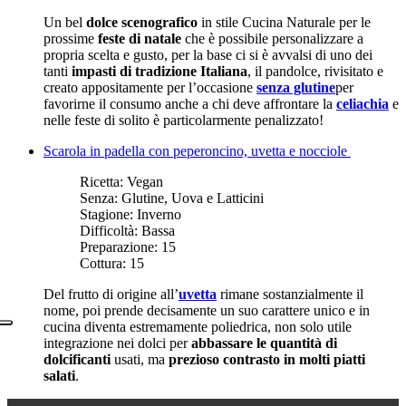
Un bel
dolce scenografico
in stile Cucina Naturale per le
prossime
feste di natale
che è possibile personalizzare a
propria scelta e gusto, per la base ci si è avvalsi di uno dei
tanti
impasti di tradizione Italiana
, il pandolce, rivisitato e
creato appositamente per l’occasione
senza glutine
per
favorirne il consumo anche a chi deve affrontare la
celiachia
e
nelle feste di solito è particolarmente penalizzato!
Scarola in padella con peperoncino, uvetta e nocciole
Ricetta:
Vegan
Senza:
Glutine, Uova e Latticini
Stagione:
Inverno
Difficoltà:
Bassa
Preparazione:
15
Cottura:
15
Del frutto di origine all’
uvetta
rimane sostanzialmente il
nome, poi prende decisamente un suo carattere unico e in
cucina diventa estremamente poliedrica, non solo utile
integrazione nei dolci per
abbassare le quantità di
dolcificanti
usati, ma
prezioso contrasto in molti piatti
salati
.