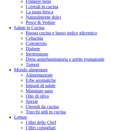
Friggere bene
I cereali in cucina
La pasta fresca
Naturalmente dolci
Pesce & Vedure
Salute in Cucina
Buona cucina e basso indice glicemico
Celiachia
Colesterolo
Diabete
Ipertensione
Dieta antinfiammatoria e artrite reumatoide
Tumori
Mondo alimentare
Alimentazione
Erbe aromatiche
Impasti di salute
Mangiare sano
Olio di oliva
Spezie
Utensili da cucina
Trucchi utili in cucina
Letture
I libri dello Chef
I libri consigliati