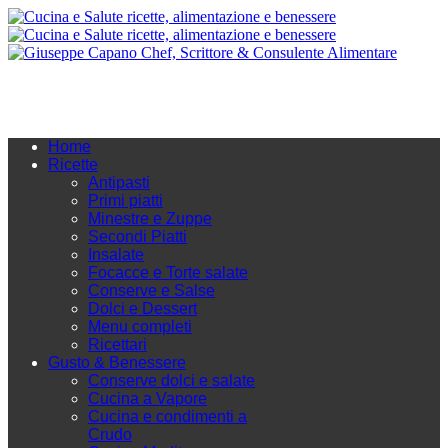
Home
Ricette
Antipasti
Primi piatti
Minestre e Zuppe
Secondi Piatti
Insalate
Focacce e Torte salate
Conserve e Salse
Dolci e Dessert
Menu completi
Ricettari
Gusto & Benessere
Conserve dolci e salate
Cucina a Vapore
Cucina e condimenti a
Crudo