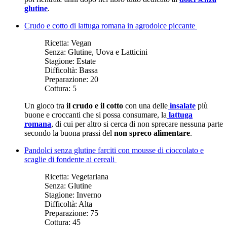
glutine
.
Crudo e cotto di lattuga romana in agrodolce piccante
Ricetta:
Vegan
Senza:
Glutine, Uova e Latticini
Stagione:
Estate
Difficoltà:
Bassa
Preparazione:
20
Cottura:
5
Un gioco tra
il crudo e il cotto
con una delle
insalate
più
buone e croccanti che si possa consumare, la
lattuga
romana
, di cui per altro si cerca di non sprecare nessuna parte
secondo la buona prassi del
non spreco alimentare
.
Pandolci senza glutine farciti con mousse di cioccolato e
scaglie di fondente ai cereali
Ricetta:
Vegetariana
Senza:
Glutine
Stagione:
Inverno
Difficoltà:
Alta
Preparazione:
75
Cottura:
45