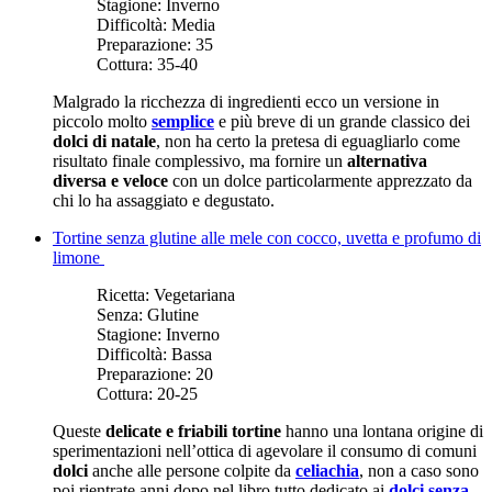
Stagione:
Inverno
Difficoltà:
Media
Preparazione:
35
Cottura:
35-40
Malgrado la ricchezza di ingredienti ecco un versione in
piccolo molto
semplice
e più breve di un grande classico dei
dolci di natale
, non ha certo la pretesa di eguagliarlo come
risultato finale complessivo, ma fornire un
alternativa
diversa e veloce
con un dolce particolarmente apprezzato da
chi lo ha assaggiato e degustato.
Tortine senza glutine alle mele con cocco, uvetta e profumo di
limone
Ricetta:
Vegetariana
Senza:
Glutine
Stagione:
Inverno
Difficoltà:
Bassa
Preparazione:
20
Cottura:
20-25
Queste
delicate e friabili tortine
hanno una lontana origine di
sperimentazioni nell’ottica di agevolare il consumo di comuni
dolci
anche alle persone colpite da
celiachia
, non a caso sono
poi rientrate anni dopo nel libro tutto dedicato ai
dolci senza