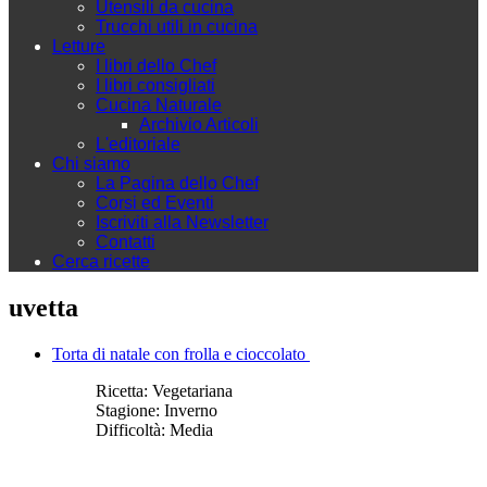
Utensili da cucina
Trucchi utili in cucina
Letture
I libri dello Chef
I libri consigliati
Cucina Naturale
Archivio Articoli
L'editoriale
Chi siamo
La Pagina dello Chef
Corsi ed Eventi
Iscriviti alla Newsletter
Contatti
Cerca ricette
uvetta
Torta di natale con frolla e cioccolato
Ricetta:
Vegetariana
Stagione:
Inverno
Difficoltà:
Media