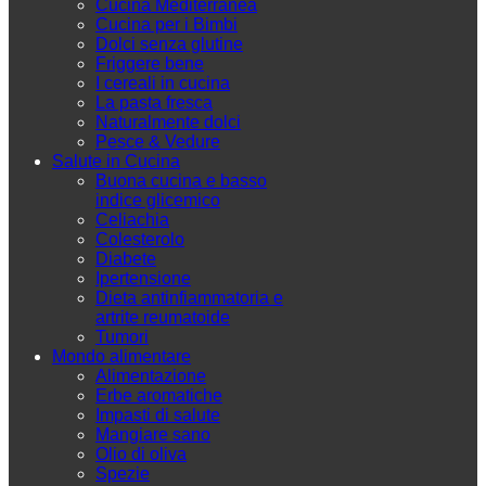
Cucina Mediterranea
Cucina per i Bimbi
Dolci senza glutine
Friggere bene
I cereali in cucina
La pasta fresca
Naturalmente dolci
Pesce & Vedure
Salute in Cucina
Buona cucina e basso
indice glicemico
Celiachia
Colesterolo
Diabete
Ipertensione
Dieta antinfiammatoria e
artrite reumatoide
Tumori
Mondo alimentare
Alimentazione
Erbe aromatiche
Impasti di salute
Mangiare sano
Olio di oliva
Spezie