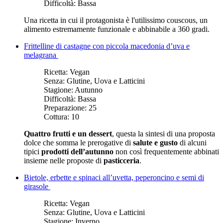
Difficoltà:
Bassa
Una ricetta in cui il protagonista è l'utilissimo couscous, un
alimento estremamente funzionale e abbinabile a 360 gradi.
Frittelline di castagne con piccola macedonia d’uva e
melagrana
Ricetta:
Vegan
Senza:
Glutine, Uova e Latticini
Stagione:
Autunno
Difficoltà:
Bassa
Preparazione:
25
Cottura:
10
Quattro frutti e un dessert
, questa la sintesi di una proposta
dolce che somma le prerogative di
salute e gusto
di alcuni
tipici
prodotti dell’autunno
non così frequentemente abbinati
insieme nelle proposte di
pasticceria
.
Bietole, erbette e spinaci all’uvetta, peperoncino e semi di
girasole
Ricetta:
Vegan
Senza:
Glutine, Uova e Latticini
Stagione:
Inverno