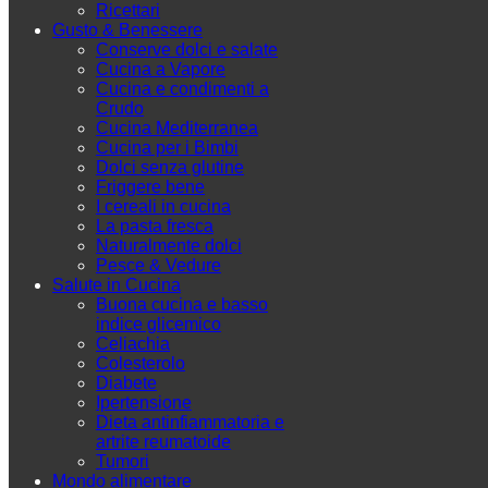
Ricettari
Gusto & Benessere
Conserve dolci e salate
Cucina a Vapore
Cucina e condimenti a
Crudo
Cucina Mediterranea
Cucina per i Bimbi
Dolci senza glutine
Friggere bene
I cereali in cucina
La pasta fresca
Naturalmente dolci
Pesce & Vedure
Salute in Cucina
Buona cucina e basso
indice glicemico
Celiachia
Colesterolo
Diabete
Ipertensione
Dieta antinfiammatoria e
artrite reumatoide
Tumori
Mondo alimentare