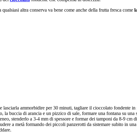
a qualsiasi altra conserva va bene come anche della frutta fresca come
l
.
e lasciarla ammorbidire per 30 minuti, tagliare il cioccolato fondente in s
ato, la buccia di arancia e un pizzico di sale, formare una fontana su una
geneo, stenderlo a 3-4 mm di spessore e formar dei tamponi da 8-9 cm d
udere a metà formando dei piccoli panzerotti da sistemare subito in una t
ddare.