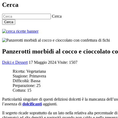
Cerca
Cerca
Cerca
Panzerotti morbidi al cocco e cioccolato co
Dolci e Dessert
17 Maggio 2024
Visite: 1507
Ricetta:
Vegetariana
Stagione:
Primavera
Difficoltà:
Bassa
Preparazione:
25
Cottura:
15
Particolarità singolare di questi deliziosi dolcetti è la mancanza dell’
l’assenza di
dolcificanti
aggiunti.
Il segreto ricade soprattutto da un lato nella relativa alta percentuale d
chiamato) ad alta densità e pastosità quando non caldo e nella presen