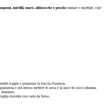
amponi, mirtilli, more, albicocche e pesche
mature e morbide, cioè
ottili scaglie e preparare la buccia d'arancia.
 spianatoia e nel mezzo mettere le uova e la noce di cocco idratata.
i diametro.
eglia rivestita con carta da forno.