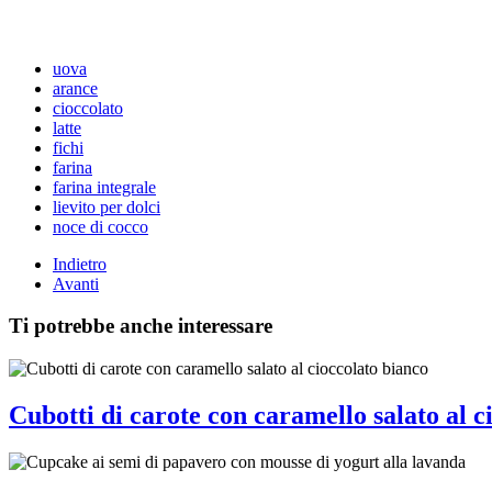
uova
arance
cioccolato
latte
fichi
farina
farina integrale
lievito per dolci
noce di cocco
Indietro
Avanti
Ti potrebbe anche interessare
Cubotti di carote con caramello salato al c