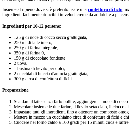
Insieme al ripieno dove si è preferito usare una
confettura di fichi
, m
ingredienti facilmente riducibili in veloci creme da addolcire a piacere
Ingredienti per 10-12 persone:
125 g di noce di cocco secca grattugiata,
250 ml di latte intero,
250 g di farina integrale,
350 g di farina 0,
150 g di cioccolato fondente,
2 uova,
1 bustina di lievito per dolci,
2 cucchiai di buccia d'arancia grattugiata,
300 g circa di confettura di fichi
Preparazione
Scaldare il latte senza farlo bollire, aggiungere la noce di cocco 
Mescolare insieme le due farine, il lievito setacciato, il cioccol
Impastare tutti gli ingredienti fino a ottenere un composto omo
Mettere in mezzo un cucchiaino circa di confettura di fichi e chi
Cuocere nel forno caldo a 160 gradi per 15 minuti circa e raffre