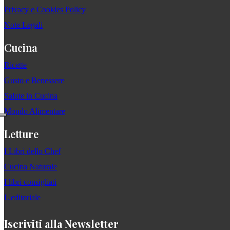
Privacy e Cookies Policy
Note Legali
Cucina
Ricette
Gusto e Benessere
Salute in Cucina
Mondo Alimentare
Letture
I Libri dello Chef
Cucina Naturale
I libri consigliati
L'editoriale
Iscriviti alla Newsletter