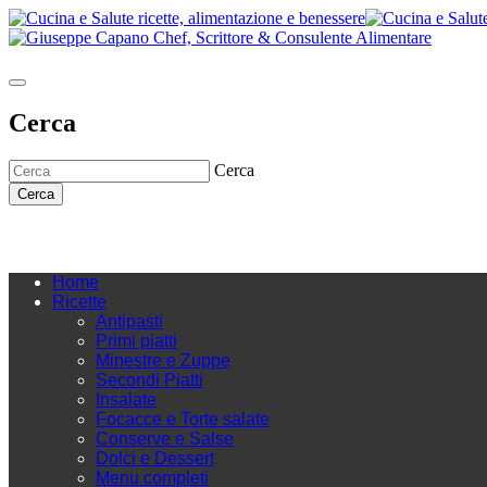
Cerca
Cerca
Cerca
Home
Ricette
Antipasti
Primi piatti
Minestre e Zuppe
Secondi Piatti
Insalate
Focacce e Torte salate
Conserve e Salse
Dolci e Dessert
Menu completi