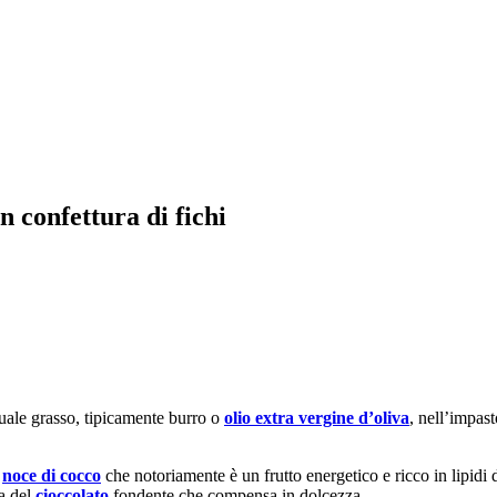
n confettura di fichi
usuale grasso, tipicamente burro o
olio extra vergine d’oliva
, nell’impas
i
noce di cocco
che notoriamente è un frutto energetico e ricco in lipidi 
za del
cioccolato
fondente che compensa in dolcezza.