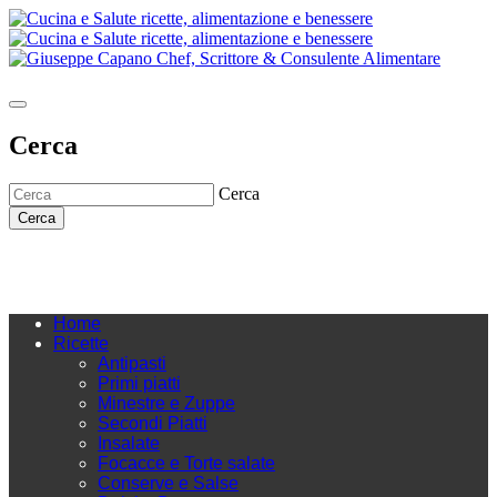
Cerca
Cerca
Cerca
Home
Ricette
Antipasti
Primi piatti
Minestre e Zuppe
Secondi Piatti
Insalate
Focacce e Torte salate
Conserve e Salse