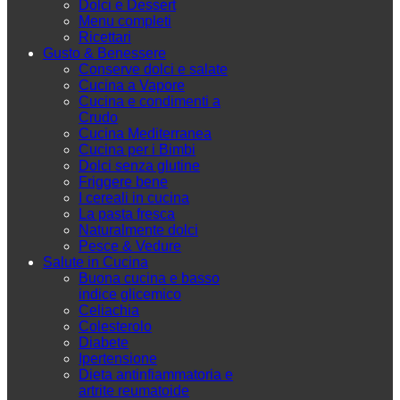
Dolci e Dessert
Menu completi
Ricettari
Gusto & Benessere
Conserve dolci e salate
Cucina a Vapore
Cucina e condimenti a
Crudo
Cucina Mediterranea
Cucina per i Bimbi
Dolci senza glutine
Friggere bene
I cereali in cucina
La pasta fresca
Naturalmente dolci
Pesce & Vedure
Salute in Cucina
Buona cucina e basso
indice glicemico
Celiachia
Colesterolo
Diabete
Ipertensione
Dieta antinfiammatoria e
artrite reumatoide