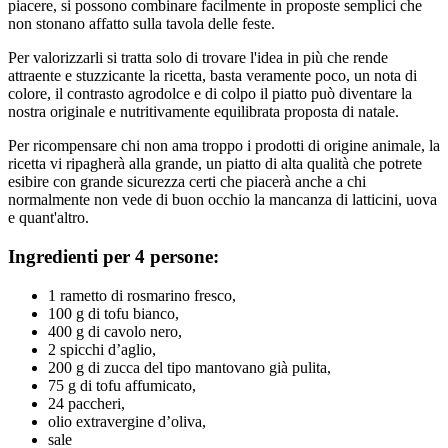
piacere, si possono combinare facilmente in proposte semplici che
non stonano affatto sulla tavola delle feste.
Per valorizzarli si tratta solo di trovare l'idea in più che rende
attraente e stuzzicante la ricetta, basta veramente poco, un nota di
colore, il contrasto agrodolce e di colpo il piatto può diventare la
nostra originale e nutritivamente equilibrata proposta di natale.
Per ricompensare chi non ama troppo i prodotti di origine animale, la
ricetta vi ripagherà alla grande, un piatto di alta qualità che potrete
esibire con grande sicurezza certi che piacerà anche a chi
normalmente non vede di buon occhio la mancanza di latticini, uova
e quant'altro.
Ingredienti per 4 persone:
1 rametto di rosmarino fresco,
100 g di tofu bianco,
400 g di cavolo nero,
2 spicchi d’aglio,
200 g di zucca del tipo mantovano già pulita,
75 g di tofu affumicato,
24 paccheri,
olio extravergine d’oliva,
sale