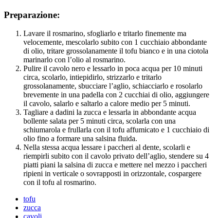
Preparazione:
Lavare il rosmarino, sfogliarlo e tritarlo finemente ma
velocemente, mescolarlo subito con 1 cucchiaio abbondante
di olio, tritare grossolanamente il tofu bianco e in una ciotola
marinarlo con l’olio al rosmarino.
Pulire il cavolo nero e lessarlo in poca acqua per 10 minuti
circa, scolarlo, intiepidirlo, strizzarlo e tritarlo
grossolanamente, sbucciare l’aglio, schiacciarlo e rosolarlo
brevemente in una padella con 2 cucchiai di olio, aggiungere
il cavolo, salarlo e saltarlo a calore medio per 5 minuti.
Tagliare a dadini la zucca e lessarla in abbondante acqua
bollente salata per 5 minuti circa, scolarla con una
schiumarola e frullarla con il tofu affumicato e 1 cucchiaio di
olio fino a formare una salsina fluida.
Nella stessa acqua lessare i paccheri al dente, scolarli e
riempirli subito con il cavolo privato dell’aglio, stendere su 4
piatti piani la salsina di zucca e mettere nel mezzo i paccheri
ripieni in verticale o sovrapposti in orizzontale, cospargere
con il tofu al rosmarino.
tofu
zucca
cavoli