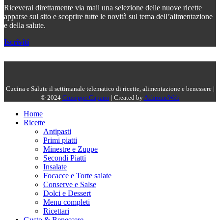
Riceverai direttamente via mail una selezione delle nuove ricette
apparse sul sito e scoprire tutte le novità sul tema dell’alimentazione
e della salute.
Iscriviti
Cucina e Salute il settimanale telematico di ricette, alimentazione e benessere |
© 2024
Giuseppe Capano
| Created by
AchromeWeb
Home
Ricette
Antipasti
Primi piatti
Minestre e Zuppe
Secondi Piatti
Insalate
Focacce e Torte salate
Conserve e Salse
Dolci e Dessert
Menu completi
Ricettari
Gusto & Benessere