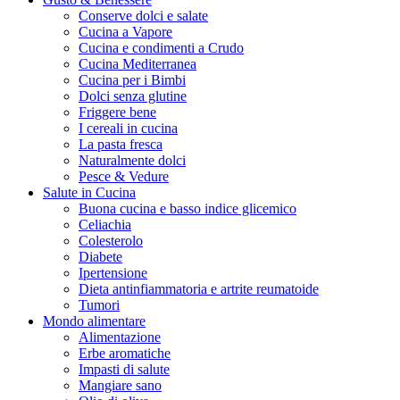
Conserve dolci e salate
Cucina a Vapore
Cucina e condimenti a Crudo
Cucina Mediterranea
Cucina per i Bimbi
Dolci senza glutine
Friggere bene
I cereali in cucina
La pasta fresca
Naturalmente dolci
Pesce & Vedure
Salute in Cucina
Buona cucina e basso indice glicemico
Celiachia
Colesterolo
Diabete
Ipertensione
Dieta antinfiammatoria e artrite reumatoide
Tumori
Mondo alimentare
Alimentazione
Erbe aromatiche
Impasti di salute
Mangiare sano