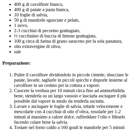
400 g di cavolfiore bianco,
400 g di patate a pasta bianca,
10 foglie di salvia,
50 g di mandorle sgusciate e pelate,
1 uovo,
2-3 cucchiai di pecorino grattugiato,
½ cucchiaino di buccia di limone grattugiata,
100 g circa di farina di grano saraceno per la sola panatura,
olio extravergine di oliva,
sale
Preparazione:
Pulire il cavolfiore dividendolo in piccole cimette, sbucciare le
patate, lavarle, tagliarle in piccoli spicchi e disporle insieme al
cavolfiore in un cestino per la cottura a vapore.
Cuocere la verdura per 10 minuti circa fino ad ammorbidirla
bene, stenderla su un largo vassoio e lasciarla asciugare il più
possibile dal vapore in modo da renderla asciutta.
Lavare e asciugare le foglie di salvia, tritarle velocemente e
mescolarle con 4 cucchiai di olio d’oliva, rosolarle per 1-2
minuti al massimo a calore dolce, raffreddare l’olio e filtrarlo
facendo colare bene la salvia.
Tostare nel forno caldo a 160 gradi le mandorle per 5 minuti