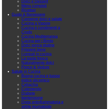
Dolci e Dessert
Menu completi
Ricettari
Gusto & Benessere
Conserve dolci e salate
Cucina a Vapore
Cucina e condimenti a
Crudo
Cucina Mediterranea
Cucina per i Bimbi
Dolci senza glutine
Friggere bene
I cereali in cucina
La pasta fresca
Naturalmente dolci
Pesce & Vedure
Salute in Cucina
Buona cucina e basso
indice glicemico
Celiachia
Colesterolo
Diabete
Ipertensione
Dieta antinfiammatoria e
artrite reumatoide