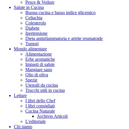
Pesce & Vedure
Salute in Cucina
Buona cucina e basso indice glicemico
Celiachia
Colesterolo
Diabete
Ipertensione
Dieta antinfiammatoria e artrite reumatoide
Tumori
Mondo alimentare
Alimentazione
Erbe aromatiche
Impasti di salute
Mangiare sano
Olio di oliva
Spezie
Utensili da cucina
Trucchi utili in cucina
Letture
I libri dello Chef
I libri consigliati
Cucina Naturale
Archivio Articoli
L'editoriale
Chi siamo