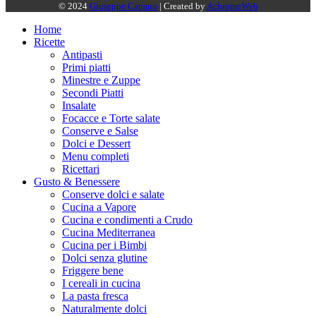
© 2024
Giuseppe Capano
| Created by
AchromeWeb
Home
Ricette
Antipasti
Primi piatti
Minestre e Zuppe
Secondi Piatti
Insalate
Focacce e Torte salate
Conserve e Salse
Dolci e Dessert
Menu completi
Ricettari
Gusto & Benessere
Conserve dolci e salate
Cucina a Vapore
Cucina e condimenti a Crudo
Cucina Mediterranea
Cucina per i Bimbi
Dolci senza glutine
Friggere bene
I cereali in cucina
La pasta fresca
Naturalmente dolci