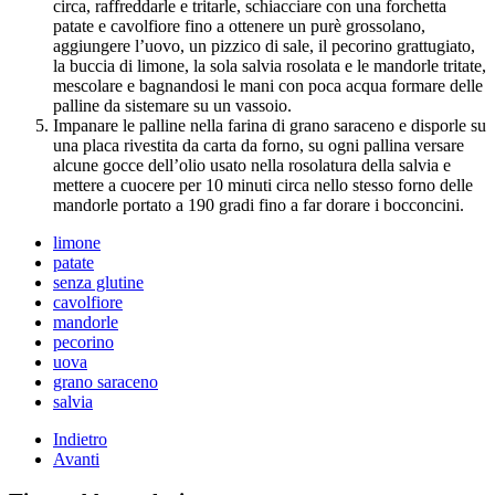
circa, raffreddarle e tritarle, schiacciare con una forchetta
patate e cavolfiore fino a ottenere un purè grossolano,
aggiungere l’uovo, un pizzico di sale, il pecorino grattugiato,
la buccia di limone, la sola salvia rosolata e le mandorle tritate,
mescolare e bagnandosi le mani con poca acqua formare delle
palline da sistemare su un vassoio.
Impanare le palline nella farina di grano saraceno e disporle su
una placa rivestita da carta da forno, su ogni pallina versare
alcune gocce dell’olio usato nella rosolatura della salvia e
mettere a cuocere per 10 minuti circa nello stesso forno delle
mandorle portato a 190 gradi fino a far dorare i bocconcini.
limone
patate
senza glutine
cavolfiore
mandorle
pecorino
uova
grano saraceno
salvia
Indietro
Avanti