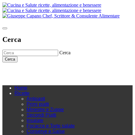
Cerca
Cerca
Cerca
Home
Ricette
Antipasti
Primi piatti
Minestre e Zuppe
Secondi Piatti
Insalate
Focacce e Torte salate
Conserve e Salse