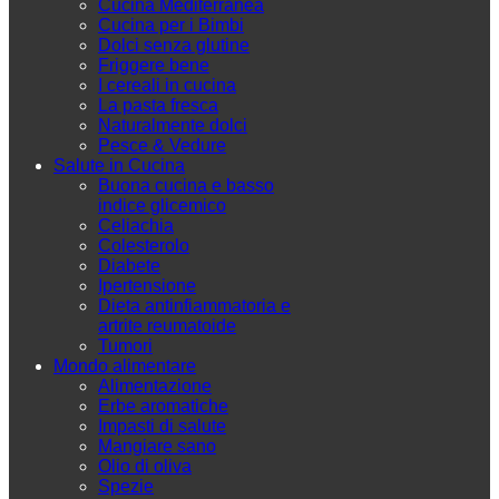
Cucina Mediterranea
Cucina per i Bimbi
Dolci senza glutine
Friggere bene
I cereali in cucina
La pasta fresca
Naturalmente dolci
Pesce & Vedure
Salute in Cucina
Buona cucina e basso
indice glicemico
Celiachia
Colesterolo
Diabete
Ipertensione
Dieta antinfiammatoria e
artrite reumatoide
Tumori
Mondo alimentare
Alimentazione
Erbe aromatiche
Impasti di salute
Mangiare sano
Olio di oliva
Spezie