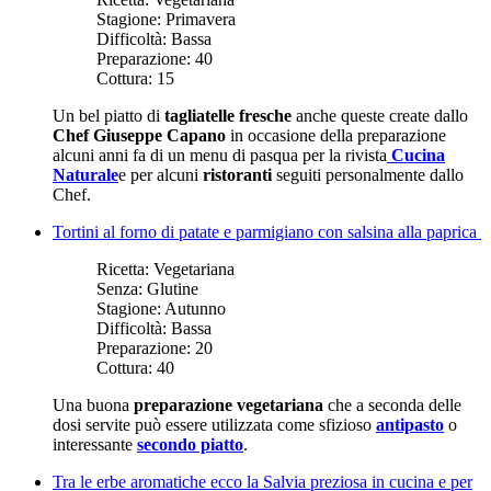
Stagione:
Primavera
Difficoltà:
Bassa
Preparazione:
40
Cottura:
15
Un bel piatto di
tagliatelle fresche
anche queste create dallo
Chef Giuseppe Capano
in occasione della preparazione
alcuni anni fa di un menu di pasqua per la rivista
Cucina
Naturale
e per alcuni
ristoranti
seguiti personalmente dallo
Chef.
Tortini al forno di patate e parmigiano con salsina alla paprica
Ricetta:
Vegetariana
Senza:
Glutine
Stagione:
Autunno
Difficoltà:
Bassa
Preparazione:
20
Cottura:
40
Una buona
preparazione vegetariana
che a seconda delle
dosi servite può essere utilizzata come sfizioso
antipasto
o
interessante
secondo piatto
.
Tra le erbe aromatiche ecco la Salvia preziosa in cucina e per