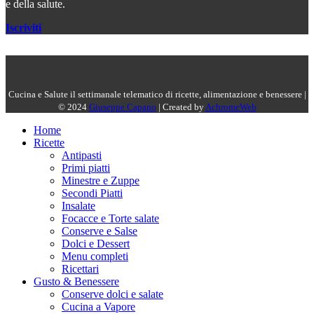
e della salute.
Iscriviti
Cucina e Salute il settimanale telematico di ricette, alimentazione e benessere |
© 2024
Giuseppe Capano
| Created by
AchromeWeb
Home
Ricette
Antipasti
Primi piatti
Minestre e Zuppe
Secondi Piatti
Insalate
Focacce e Torte salate
Conserve e Salse
Dolci e Dessert
Menu completi
Ricettari
Gusto & Benessere
Conserve dolci e salate
Cucina a Vapore