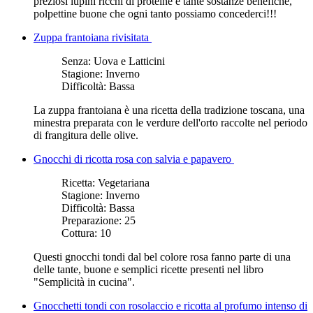
preziosi lupini ricchi di proteine e tante sostanze benefiche,
polpettine buone che ogni tanto possiamo concederci!!!
Zuppa frantoiana rivisitata
Senza:
Uova e Latticini
Stagione:
Inverno
Difficoltà:
Bassa
La zuppa frantoiana è una ​ricetta della tradizione toscana, una
minestra preparata con le verdure dell'orto raccolte nel periodo
di frangitura delle olive.
Gnocchi di ricotta rosa con salvia e papavero
Ricetta:
Vegetariana
Stagione:
Inverno
Difficoltà:
Bassa
Preparazione:
25
Cottura:
10
Questi gnocchi tondi dal bel colore rosa fanno parte di una
delle tante, buone e semplici ricette presenti nel libro
"Semplicità in cucina".
Gnocchetti tondi con rosolaccio e ricotta al profumo intenso di