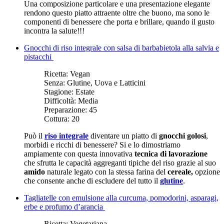
Una composizione particolare e una presentazione elegante
rendono questo piatto attraente oltre che buono, ma sono le
componenti di benessere che porta e brillare, quando il gusto
incontra la salute!!!
Gnocchi di riso integrale con salsa di barbabietola alla salvia e
pistacchi
Ricetta:
Vegan
Senza:
Glutine, Uova e Latticini
Stagione:
Estate
Difficoltà:
Media
Preparazione:
45
Cottura:
20
Può il
riso integrale
diventare un piatto di
gnocchi golosi
,
morbidi e ricchi di benessere? Si e lo dimostriamo
ampiamente con questa innovativa
tecnica di lavorazione
che sfrutta le capacità aggreganti tipiche del riso grazie al suo
amido
naturale legato con la stessa farina del
cereale,
opzione
che consente anche di escludere del tutto il
glutine
.
Tagliatelle con emulsione alla curcuma, pomodorini, asparagi,
erbe e profumo d’arancia
Ricetta:
Vegetariana