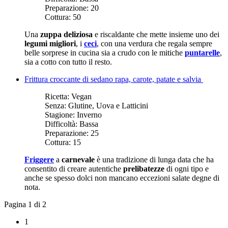
Preparazione:
20
Cottura:
50
Una
zuppa deliziosa
e riscaldante che mette insieme uno dei
legumi migliori
, i
ceci
, con una verdura che regala sempre
belle sorprese in cucina sia a crudo con le mitiche
puntarelle
,
sia a cotto con tutto il resto.
Frittura croccante di sedano rapa, carote, patate e salvia
Ricetta:
Vegan
Senza:
Glutine, Uova e Latticini
Stagione:
Inverno
Difficoltà:
Bassa
Preparazione:
25
Cottura:
15
Friggere
a
carnevale
è una tradizione di lunga data che ha
consentito di creare autentiche
prelibatezze
di ogni tipo e
anche se spesso dolci non mancano eccezioni salate degne di
nota.
Pagina 1 di 2
1