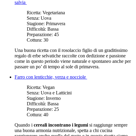
salvia
Ricetta:
Vegetariana
Senza:
Uova
Stagione:
Primavera
Difficoltà:
Bassa
Preparazione:
45
Cottura:
30
Una buona ricetta con il rosolaccio figlio di un graditissimo
regalo di erbe selvatiche raccolte con dedizione e passione
come in questo periodo viene naturale e spontaneo anche per
passare un po’ di tempo al sole di primavera.
Farro con lenticchie, verza e nocciole
Ricetta:
Vegan
Senza:
Uova e Latticini
Stagione:
Inverno
Difficoltà:
Bassa
Preparazione:
25
Cottura:
40
Quando i
cereali incontrano i legumi
si raggiunge sempre
una buona armonia nutrizionale, spetta a chi cucina
raggiungere anche quella del gusto e in questa ricetta siamo