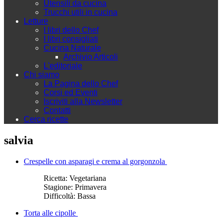
Utensili da cucina
Trucchi utili in cucina
Letture
I libri dello Chef
I libri consigliati
Cucina Naturale
Archivio Articoli
L'editoriale
Chi siamo
La Pagina dello Chef
Corsi ed Eventi
Iscriviti alla Newsletter
Contatti
Cerca ricette
salvia
Crespelle con asparagi e crema al gorgonzola
Ricetta:
Vegetariana
Stagione:
Primavera
Difficoltà:
Bassa
Torta alle cipolle