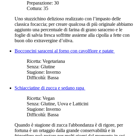
Preparazione:
30
Cottura:
35
Uno stuzzichino delizioso realizzato con l’impasto delle
classica focaccia; per creare qualcosa di più originale abbiamo
aggiunto una percentuale di farina di grano saraceno e le
foglie di salvia fresca soffritte assieme alla cipolla a fette con
buon olio extravergine d’oliva.
Bocconcini saraceni al forno con cavolfiore e patate
Ricetta:
Vegetariana
Senza:
Glutine
Stagione:
Inverno
Difficoltà:
Bassa
Schiacciatine di zucca e sedano rapa
Ricetta:
Vegan
Senza:
Glutine, Uova e Latticini
Stagione:
Inverno
Difficoltà:
Bassa
Quando è stagione di zucca l'abbondanza è di rigore, per
fortuna è un ortaggio dalla grande conservabilità e in
frigorifero può restare per molti giorni dal momento in cui