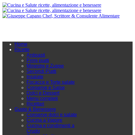
Home
Ricette
Antipasti
Primi piatti
Minestre e Zuppe
Secondi Piatti
Insalate
Focacce e Torte salate
Conserve e Salse
Dolci e Dessert
Menu completi
Ricettari
Gusto & Benessere
Conserve dolci e salate
Cucina a Vapore
Cucina e condimenti a
Crudo