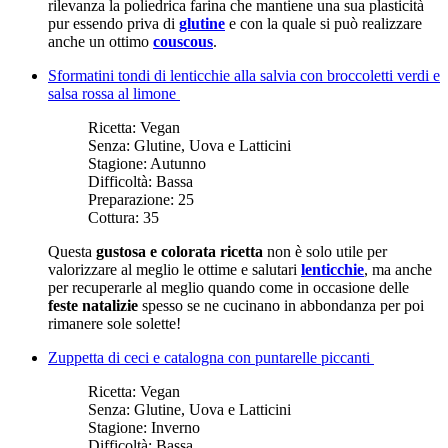
rilevanza la poliedrica farina che mantiene una sua plasticità
pur essendo priva di
glutine
e con la quale si può realizzare
anche un ottimo
couscous
.
Sformatini tondi di lenticchie alla salvia con broccoletti verdi e
salsa rossa al limone
Ricetta:
Vegan
Senza:
Glutine, Uova e Latticini
Stagione:
Autunno
Difficoltà:
Bassa
Preparazione:
25
Cottura:
35
Questa
gustosa e colorata ricetta
non è solo utile per
valorizzare al meglio le ottime e salutari
lenticchie
, ma anche
per recuperarle al meglio quando come in occasione delle
feste natalizie
spesso se ne cucinano in abbondanza per poi
rimanere sole solette!
Zuppetta di ceci e catalogna con puntarelle piccanti
Ricetta:
Vegan
Senza:
Glutine, Uova e Latticini
Stagione:
Inverno
Difficoltà:
Bassa