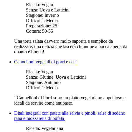
Ricetta:
Vegan
Senza:
Uova e Latticini
Stagione:
Inverno
Difficoltà:
Media
Preparazione:
25
Cottura:
50-55
Una torta salata davvero molto saporita e semplice da
realizzare, una delizia che lascerà chiunque a bocca aperta da
quanto è buona!
Cannelloni vegetali di porri e ceci
Ricetta:
Vegan
Senza:
Glutine, Uova e Latticini
Stagione:
Autunno
Difficoltà:
Media
I Cannelloni di Porri sono un piatto vegetariano appetitoso e
ideali da servire come antipasto.
Ditali integrali con patate alla salvia e pinoli, salsa di sedano
rapa e mozzarella di bufala
Ricetta:
Vegetariana