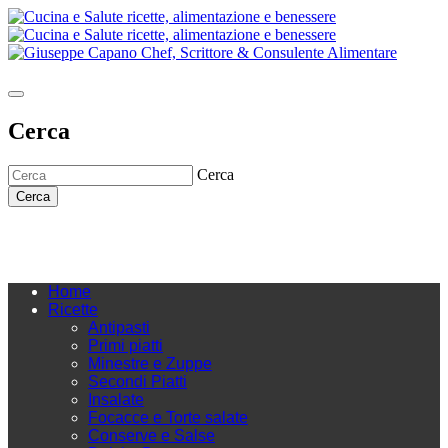
Cerca
Cerca
Cerca
Home
Ricette
Antipasti
Primi piatti
Minestre e Zuppe
Secondi Piatti
Insalate
Focacce e Torte salate
Conserve e Salse