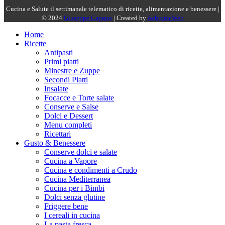
Cucina e Salute il settimanale telematico di ricette, alimentazione e benessere |
© 2024
Giuseppe Capano
| Created by
AchromeWeb
Home
Ricette
Antipasti
Primi piatti
Minestre e Zuppe
Secondi Piatti
Insalate
Focacce e Torte salate
Conserve e Salse
Dolci e Dessert
Menu completi
Ricettari
Gusto & Benessere
Conserve dolci e salate
Cucina a Vapore
Cucina e condimenti a Crudo
Cucina Mediterranea
Cucina per i Bimbi
Dolci senza glutine
Friggere bene
I cereali in cucina
La pasta fresca