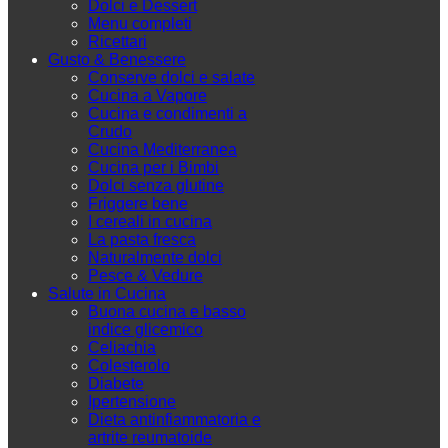
Dolci e Dessert
Menu completi
Ricettari
Gusto & Benessere
Conserve dolci e salate
Cucina a Vapore
Cucina e condimenti a
Crudo
Cucina Mediterranea
Cucina per i Bimbi
Dolci senza glutine
Friggere bene
I cereali in cucina
La pasta fresca
Naturalmente dolci
Pesce & Vedure
Salute in Cucina
Buona cucina e basso
indice glicemico
Celiachia
Colesterolo
Diabete
Ipertensione
Dieta antinfiammatoria e
artrite reumatoide