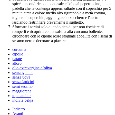
spicchi e condirle con poco sale e l'olio al peperoncino, in una
padella che le contenga appena saltarle con il coperchio per 5
minuti circa a calore medio alto rigirandole a metà cottura,
togliere il coperchio, aggiungere lo zucchero e l'aceto
lasciando restringere brevemente il sughetto.
Sformare i tortini solo quando tiepidi per non rischiare di
romperli e ricoprirli con la salsina alla curcuma bollente,
circondare con le cipolle rosse sfogliate abbellite con i semi di
sesamo nero e decorare a piacere.
curcuma
cipolle
patate
alloro
olio extravergine d’oliva
senza glutine
senza uova
senza latticini
semi sesamo
maggiorana
topinambur
indivia belga
Indietro
Avanti