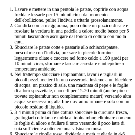
Lavare e mettere in una pentola le patate, coprirle con acqua
fredda e lessarle per 15 minuti circa dal momento
dell'ebollizione, pulire l'indivia e tritarla grossolanamente.
Condirla con la maggiorana, poco olio e un pizzico di sale e
rosolare la verdura in una padella a calore medio basso per 5
minuti lasciandola asciugare dal fondo di cottura con molta
cura.
Sbucciare le patate cotte e passarle allo schiacciapatate,
mescolarle con l'indivia, pressare in piccole formine
leggermente oliate e cuocere nel forno caldo a 190 gradi per
10 minuti circa, sfornare e lasciare assestare e intiepidire a
temperatura ambiente.
Nel frattempo sbucciare i topinambur, lavarli e tagliarli in
piccoli pezzi, metterli in una casseruola insieme a un bicchiere
di acqua, un pizzico di sale, una macinata di pepe e le foglie
di alloro spezzettate, cuocerli per 15-20 minuti (anche più se
trovate topinambur non completamente maturi) versando altra
acqua se necessario, alla fine dovranno rimanere solo con un
piccolo residuo di liquido.
3-4 minuti prima di fine cottura sbucciare la curcuma fresca,
grattugiarla o tritarla e unirla ai topinambur, eliminare con cura
le foglie di alloro e frullare il tutto versando il poco latte di
soia sufficiente a ottenere una salsina cremosa.
Sbucciare le cipolle rosse, dividerle a metà, tagliarle in 4-6