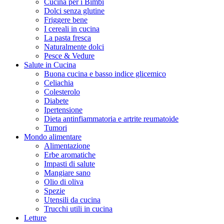
Cucina per i Bimbi
Dolci senza glutine
Friggere bene
I cereali in cucina
La pasta fresca
Naturalmente dolci
Pesce & Vedure
Salute in Cucina
Buona cucina e basso indice glicemico
Celiachia
Colesterolo
Diabete
Ipertensione
Dieta antinfiammatoria e artrite reumatoide
Tumori
Mondo alimentare
Alimentazione
Erbe aromatiche
Impasti di salute
Mangiare sano
Olio di oliva
Spezie
Utensili da cucina
Trucchi utili in cucina
Letture