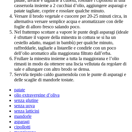
patate, lavarle e tagliarle a cubetti, rosolare i cipollotti in una
casseruola insieme a 2 cucchiai d’olio, aggiungere asparagi e
patate tagliate, coprire e rosolare qualche minuto.
Versare il brodo vegetale e cuocere per 20-25 minuti circa, in
alternativa versare semplice acqua e aromatizzare con delle
foglie di alloro fresco salando poco.
Nel frattempo scottare a vapore le punte degli asparagi (ideale
è sfruttare il vapore della minestra in cottura se si ha un
cestello adatto, magari in bambù) per qualche minuto,
raffreddarle, tagliarle a listarelle e condirle con un poco
dell’olio aromatico alla maggiorana filtrato dall’erba.
Frullare la minestra insieme a tutta la maggiorana e l’olio
rimasti in modo da ottenere una liscia vellutata da regolare di
sale e allungare con altro brodo se densa.
Servirla tiepido caldo guarnendola con le punte di asparagi e
delle scaglie di mandorle tostate.
patate
olio extravergine d’oliva
senza glutine
senza uova
senza latticini
mandorle
asparagi
cipollotti