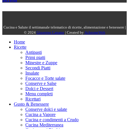
Cucina e Salute il settimanale telematico di ricette, alimentazione e benessere |
© 2024
Giuseppe Capano
| Created by
AchromeWeb
Home
Ricette
Antipasti
Primi piatti
Minestre e Zuppe
Secondi Piatti
Insalate
Focacce e Torte salate
Conserve e Salse
Dolci e Dessert
Menu completi
Ricettari
Gusto & Benessere
Conserve dolci e salate
Cucina a Vapore
Cucina e condimenti a Crudo
Cucina Mediterranea