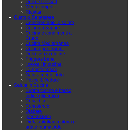
Dolci e Dessert
Menu completi
Ricettari
Gusto & Benessere
Conserve dolci e salate
Cucina a Vapore
Cucina e condimenti a
Crudo
Cucina Mediterranea
Cucina per i Bimbi
Dolci senza glutine
Friggere bene
I cereali in cucina
La pasta fresca
Naturalmente dolci
Pesce & Vedure
Salute in Cucina
Buona cucina e basso
indice glicemico
Celiachia
Colesterolo
Diabete
Ipertensione
Dieta antinfiammatoria e
artrite reumatoide