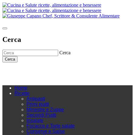
Cerca
Cerca
Cerca
Home
Ricette
Antipasti
Primi piatti
Minestre e Zuppe
Secondi Piatti
Insalate
Focacce e Torte salate
Conserve e Salse