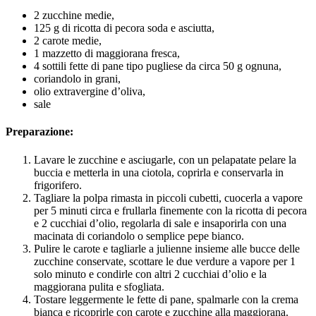
2 zucchine medie,
125 g di ricotta di pecora soda e asciutta,
2 carote medie,
1 mazzetto di maggiorana fresca,
4 sottili fette di pane tipo pugliese da circa 50 g ognuna,
coriandolo in grani,
olio extravergine d’oliva,
sale
Preparazione:
Lavare le zucchine e asciugarle, con un pelapatate pelare la
buccia e metterla in una ciotola, coprirla e conservarla in
frigorifero.
Tagliare la polpa rimasta in piccoli cubetti, cuocerla a vapore
per 5 minuti circa e frullarla finemente con la ricotta di pecora
e 2 cucchiai d’olio, regolarla di sale e insaporirla con una
macinata di coriandolo o semplice pepe bianco.
Pulire le carote e tagliarle a julienne insieme alle bucce delle
zucchine conservate, scottare le due verdure a vapore per 1
solo minuto e condirle con altri 2 cucchiai d’olio e la
maggiorana pulita e sfogliata.
Tostare leggermente le fette di pane, spalmarle con la crema
bianca e ricoprirle con carote e zucchine alla maggiorana.