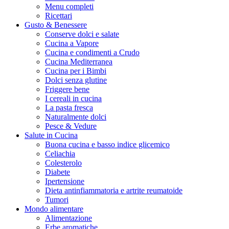
Menu completi
Ricettari
Gusto & Benessere
Conserve dolci e salate
Cucina a Vapore
Cucina e condimenti a Crudo
Cucina Mediterranea
Cucina per i Bimbi
Dolci senza glutine
Friggere bene
I cereali in cucina
La pasta fresca
Naturalmente dolci
Pesce & Vedure
Salute in Cucina
Buona cucina e basso indice glicemico
Celiachia
Colesterolo
Diabete
Ipertensione
Dieta antinfiammatoria e artrite reumatoide
Tumori
Mondo alimentare
Alimentazione
Erbe aromatiche