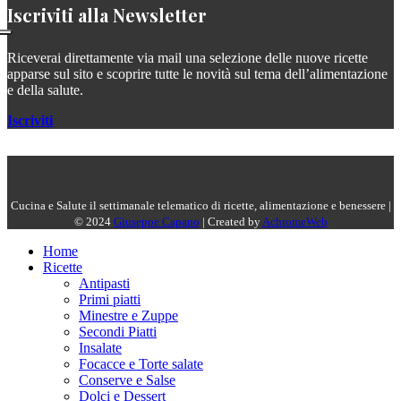
Iscriviti alla Newsletter
Riceverai direttamente via mail una selezione delle nuove ricette
apparse sul sito e scoprire tutte le novità sul tema dell’alimentazione
e della salute.
Iscriviti
Cucina e Salute il settimanale telematico di ricette, alimentazione e benessere |
© 2024
Giuseppe Capano
| Created by
AchromeWeb
Home
Ricette
Antipasti
Primi piatti
Minestre e Zuppe
Secondi Piatti
Insalate
Focacce e Torte salate
Conserve e Salse
Dolci e Dessert