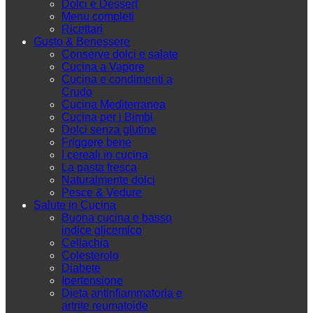
Dolci e Dessert
Menu completi
Ricettari
Gusto & Benessere
Conserve dolci e salate
Cucina a Vapore
Cucina e condimenti a
Crudo
Cucina Mediterranea
Cucina per i Bimbi
Dolci senza glutine
Friggere bene
I cereali in cucina
La pasta fresca
Naturalmente dolci
Pesce & Vedure
Salute in Cucina
Buona cucina e basso
indice glicemico
Celiachia
Colesterolo
Diabete
Ipertensione
Dieta antinfiammatoria e
artrite reumatoide