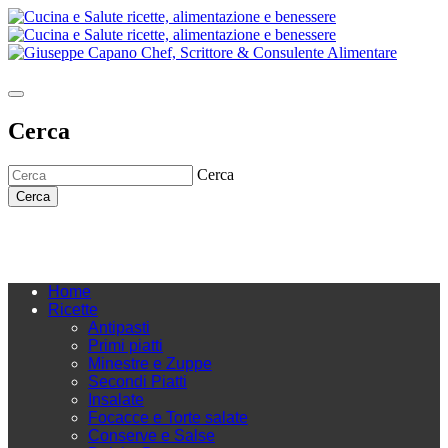
Cerca
Cerca
Cerca
Home
Ricette
Antipasti
Primi piatti
Minestre e Zuppe
Secondi Piatti
Insalate
Focacce e Torte salate
Conserve e Salse