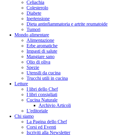
Celiachia
Colesterolo
Diabete
Ipertensione
Dieta antinfiammatoria e artrite reumatoide
Tumori
Mondo alimentare
Alimentazione
Erbe aromatiche
Impasti di salute
Mangiare sano
Olio di oliva
Spezie
Utensili da cucina
Trucchi utili in cucina
Letture
I libri dello Chef
I libri consigliati
Cucina Naturale
Archivio Articoli
L'editoriale
Chi siamo
La Pagina dello Chef
Corsi ed Eventi
Iscriviti alla Newsletter