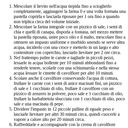
Mescolare il lievito nell'acqua tiepida fino a scioglierlo
completamente, aggiungere la farina 0 e una volta formata una
pastella coprirla e lasciarla riposare per 1 ora fino a quando
non triplica circa del volume iniziale.
Mescolare la farina integrale con un pizzico di sale, i semi di
chia e quelli di canapa, disporla a fontana, nel mezzo mettere
la pastella riposata, unire poco olio e il malto, mescolare fino a
ottenere un impasto uniforme e morbido unendo se serve altra
acqua, inciderlo con una croce e metterlo in un largo e alto
contenitore con coperchio, lasciarlo lievitare per 2 ore circa.
Nel frattempo pulire le carote e tagliarle in piccoli pezzi,
lessarle in acqua bollente per 10 minuti abbondanti fino a
renderle tenere, scolarle con una schiumarola e nella stessa
acqua lessare le cimette di cavolfiore per altri 10 minuti.
Scolare anche il cavolfiore conservando l'acqua di cottura,
frullare le carote con i semi di anice macinati fini, un pizzico
di sale e 1 cucchiaio di olio, frullare il cavolfiore con un
pizzico di zenzero in polvere, poco sale e 1 cucchiaio di olio,
frullare la barbabietola sbucciata con 1 cucchiaio di olio, poco
sale e una macinata di pepe.
Dividere l'impasto in 12 piccole palline di eguale peso e
lasciarle lievitare per altri 30 minuti circa, quindi cuocerle a
vapore a calore alto per 20 minuti circa.
Raffreddarle e accompagnarle con la crema di cavolfiore