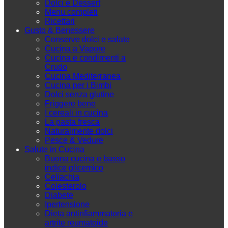
Dolci e Dessert
Menu completi
Ricettari
Gusto & Benessere
Conserve dolci e salate
Cucina a Vapore
Cucina e condimenti a
Crudo
Cucina Mediterranea
Cucina per i Bimbi
Dolci senza glutine
Friggere bene
I cereali in cucina
La pasta fresca
Naturalmente dolci
Pesce & Vedure
Salute in Cucina
Buona cucina e basso
indice glicemico
Celiachia
Colesterolo
Diabete
Ipertensione
Dieta antinfiammatoria e
artrite reumatoide