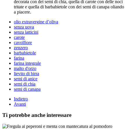
decorata con dei semi di chia, quella di carote con delle noci
tritate e quella di barbabietole con dei semi di canapa oliando
a piacere.
olio extravergine d’oliva
senza uova
senza latticini
carote
cavolfiore
zenzero
barbabietole
farina
farina integrale
malto d'orzo
lievito di birra
semi di anice
semi di chia
semi di canapa
Indietro
Avanti
Ti potrebbe anche interessare