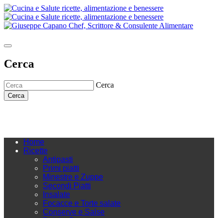
Cerca
Cerca
Cerca
Home
Ricette
Antipasti
Primi piatti
Minestre e Zuppe
Secondi Piatti
Insalate
Focacce e Torte salate
Conserve e Salse